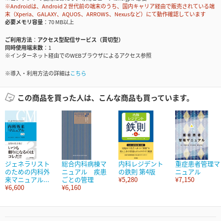
※Androidは、Android２世代前の端末のうち、国内キャリア経由で販売されている端
末（Xperia、GALAXY、AQUOS、ARROWS、Nexusなど）にて動作確認しています
必要メモリ容量
70 MB以上
ご利用方法
アクセス型配信サービス（買切型）
同時使用端末数
1
※インターネット経由でのWEBブラウザによるアクセス参照
※導入・利用方法の詳細は
こちら
この商品を買った人は、こんな商品も買っています。
ジェネラリスト
総合内科病棟マ
内科レジデント
重症患者管理マ
のための内科外
ニュアル 疾患
の鉄則 第4版
ニュアル
来マニュアル...
ごとの管理
¥5,280
¥7,150
¥6,600
¥6,160