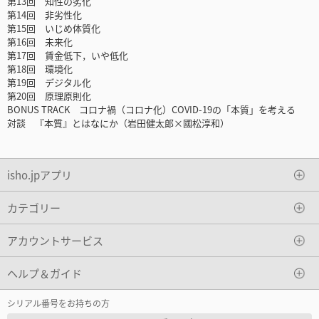
第13回 知性の劣化
第14回 非劣性化
第15回 いじめ体質化
第16回 未来化
第17回 賃金低下，いや低化
第18回 環境化
第19回 デジタル化
第20回 原理原則化
BONUS TRACK コロナ禍（コロナ化）COVID-19の「本質」を考える
対談 『本質』とはなにか（岩田健太郎×國松淳和）
isho.jpアプリ
カテゴリー
アカウントサービス
ヘルプ＆ガイド
シリアル番号をお持ちの方