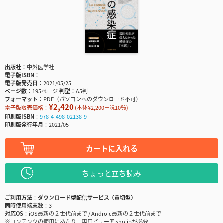
出版社
中外医学社
電子版ISBN
電子版発売日
2021/05/25
ページ数
195ページ
判型
A5判
フォーマット
PDF（パソコンへのダウンロード不可）
¥2,420
電子版販売価格：
(本体¥2,200＋税10％)
印刷版ISBN
978-4-498-02138-9
印刷版発行年月
2021/05
カートに入れる
ちょっと立ち読み
ご利用方法
ダウンロード型配信サービス（買切型）
同時使用端末数
3
対応OS
iOS最新の２世代前まで / Android最新の２世代前まで
※コンテンツの使用にあたり、専用ビューアisho.jpが必要