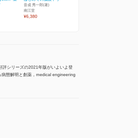
ピ
音成 秀一郎(著)
南江堂
¥6,380
評シリーズの2021年版がいよいよ登
創薬，medical engineering