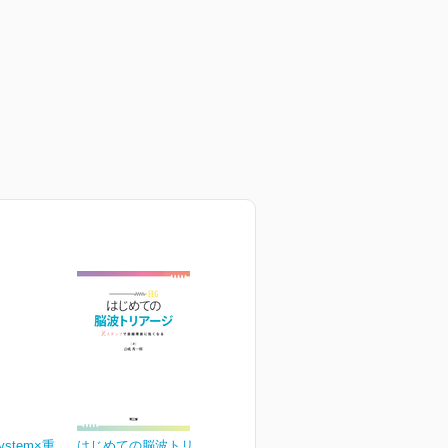
ystem×重
はじめての脳波トリアージ