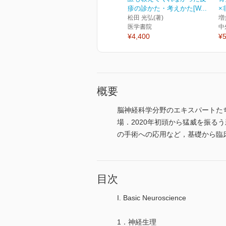
疹の診かた・考えかた[W...
×
松田 光弘(著)
増
医学書院
中
¥4,400
¥5
概要
脳神経科学分野のエキスパートた
場．2020年初頭から猛威を振るう新
の手術への応用など，基礎から臨
目次
I. Basic Neuroscience
1．神経生理