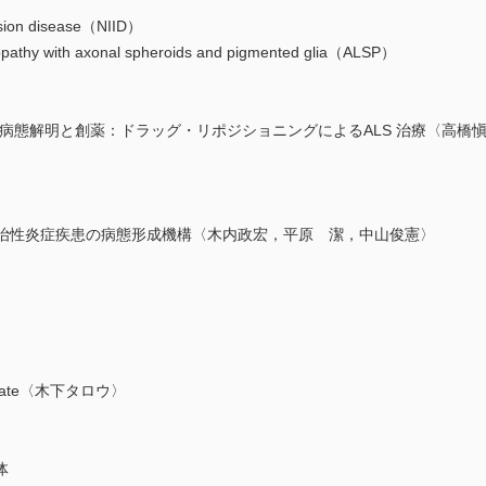
ion disease（NIID）
thy with axonal spheroids and pigmented glia（ALSP）
の病態解明と創薬：ドラッグ・リポジショニングによるALS 治療〈高橋
難治性炎症疾患の病態形成機構〈木内政宏，平原 潔，中山俊憲〉
ate〈木下タロウ〉
体