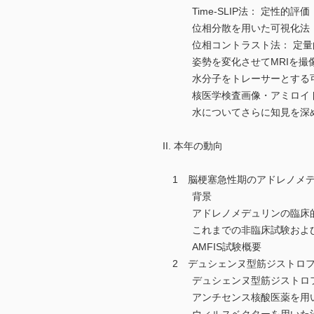
Time-SLIP法： 定性的評価
位相分散を用いた可視化法：
位相コントラスト法： 定量
姿勢を変化させてMRIを撮
水分子をトレーサーとする可
核医学検査画像・アミロイドP
水についてさらに知見を深め
II. 本年の動向
1 脳梗塞急性期のアドレノメデ
背景
アドレノメデュリンの臨床的
これまでの非臨床試験および
AMFIS試験概要
2 デュシェンヌ型筋ジストロフ
デュシェンヌ型筋ジストロフ
アンチセンス核酸医薬を用い