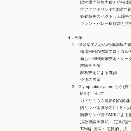
陽性重症筋無力症と抗補体
抗アクアポリン4抗体陽性視
経脊髄炎スペクトラム障害と
ギラン・バレー症候群と抗
4．画像
1 側頭葉てんかん画像診断の進
構造MRIの標準プロトコル
新しいMRI撮像技術・シー
核医学画像
解析技術による進歩
今後の展望
2 Glymphatic system
MRIについて
ガドリニウム造影剤の脳組織
内リンパ水腫診断に用いられる
髄膜リンパ管のMRIによる
拡散強調画像法： 定量的評
T2値計測法： 定性的手法