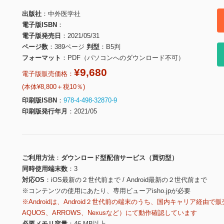
出版社
中外医学社
電子版ISBN
電子版発売日
2021/05/31
ページ数
389ページ
判型
B5判
フォーマット
PDF（パソコンへのダウンロード不可）
¥9,680
電子版販売価格：
(本体¥8,800＋税10％)
印刷版ISBN
978-4-498-32870-9
印刷版発行年月
2021/05
ご利用方法
ダウンロード型配信サービス（買切型）
同時使用端末数
3
対応OS
iOS最新の２世代前まで / Android最新の２世代前まで
※コンテンツの使用にあたり、専用ビューアisho.jpが必要
※Androidは、Android２世代前の端末のうち、国内キャリア経由で販
AQUOS、ARROWS、Nexusなど）にて動作確認しています
必要メモリ容量
46 MB以上