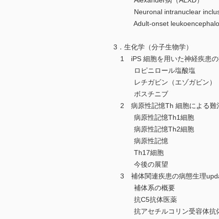
Alexander病（ALXD）
Neuronal intranuclear inclus
Adult-onset leukoencephalopa
3．生化学（分子生物学）
1 iPS 細胞を用いた神経疾患
ロピニロール塩酸塩
レチガビン（エゾガビン）
ボスチニブ
2 病原性記憶Th 細胞による
病原性記憶Th1細胞
病原性記憶Th2細胞
病原性記憶
Th17細胞
今後の展望
3 補体関連疾患の病態生理upd
補体系の概要
抗C5抗体医薬
抗アセチルコリン受容体抗