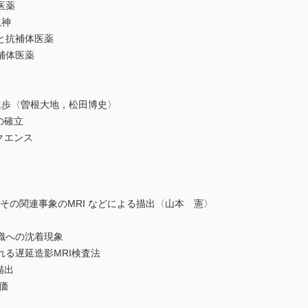
医薬
神
抗補体医薬
補体医薬
歩〈曽根大地，松田博史〉
の確立
クエンス
 ならびにその関連事象のMRI などによる描出〈山本 憲〉
への沈着現象
遅延造影MRI検査法
描出
価