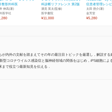
非整形外科医
科診断リファレンス 第2版
症患者管理レシ
井 伸高(著)
酒見 英太(監修)
太田 啓介(著)
外医学社
医学書院
金芳堂
,280
¥11,000
¥5,280
ちが内外の文献を踏まえてその年の最注目トピックを厳選し，解説する好
型コロナウイルス感染症と脳神経領域の関係をはじめ，iPS細胞による病態解明と
床まで役立つ最新知見を伝える．