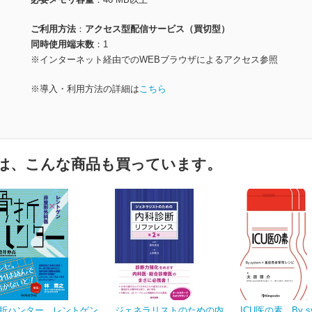
ご利用方法
アクセス型配信サービス（買切型）
同時使用端末数
1
※インターネット経由でのWEBブラウザによるアクセス参照
※導入・利用方法の詳細は
こちら
は、こんな商品も買っています。
折ハンター レントゲン
ジェネラリストのための内
ICU医の素 By s