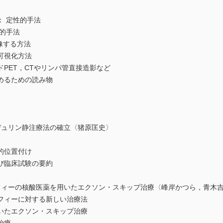
 定性的手法
的手法
像する方法
視化方法
ET，CTやリンパ管直接造影など
るための読み物
ュリン静注療法の確立〈猪原匡史〉
位置付け
臨床試験の要約
ィーの核酸医薬を用いたエクソン・スキップ治療〈峰岸かつら，青木
ィーに対する新しい治療法
たエクソン・スキップ治療