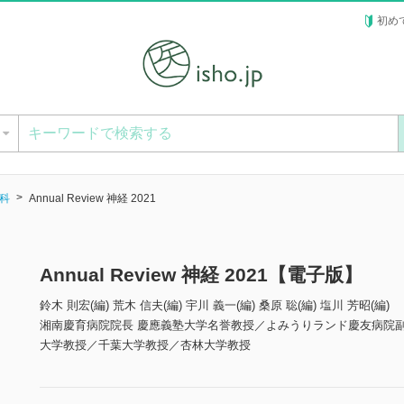
初め
ー
科
Annual Review 神経 2021
Annual Review 神経 2021【電子版】
鈴木 則宏(編) 荒木 信夫(編) 宇川 義一(編) 桑原 聡(編) 塩川 芳昭(編)
湘南慶育病院院長 慶應義塾大学名誉教授／よみうりランド慶友病院
大学教授／千葉大学教授／杏林大学教授