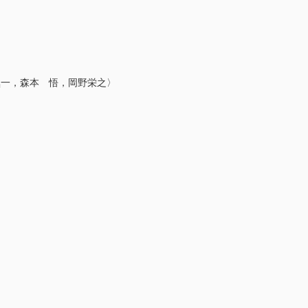
愼一，森本 悟，岡野栄之〉