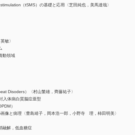
gnetic stimulation（tSMS）の基礎と応用〈芝田純也，美馬達哉〉
田英敏〉
ム
情動領域
eat Disoders）〈村山繁雄，齊藤祐子〉
封入体病白質脳症亜型
PDM）
画像と病理〈豊島靖子，岡本浩一郎，小野寺 理，柿田明美〉
融解，低血糖症