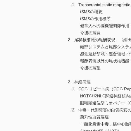
1 Transcranial static ma
tSMSの概要
tSMSの作用機序
健常人への脳機能調節作用
今後の展開
2 尾状核細胞の報酬表現 〈網
頭部システムと尾部システ
感覚運動領域・連合領域・
報酬表現以外の尾状核機能
今後の展望
2．神経病理
1 CGG リピート病（CGG Rep
NOTCH2NLC関連神経核内
眼咽頭遠位型ミオパチー（O
2 中毒・代謝障害の白質病変の
薬剤性白質脳症
一酸化炭素中毒，橋中心髄鞘