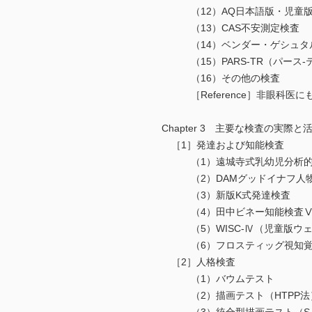
（12）AQ日本語版・児童版（Autism-Sp
（13）CAS不安測定検査
（14）ベンダー・ゲシュタル
（15）PARS-TR（パース-
（16）その他の検査
［Reference］非眼科医
Chapter 3 主要な検査の実際
［1］発達および知能検査
（1）遠城寺式乳幼児分析的
（2）DAMグッドイナフ人物
（3）新版K式発達検査
（4）田中ビネー知能検査
（5）WISC-Ⅳ（児童版ウェ
（6）フロスティッグ視知覚発
［2］人格検査
（1）バウムテスト
（2）描画テスト（HTPP法