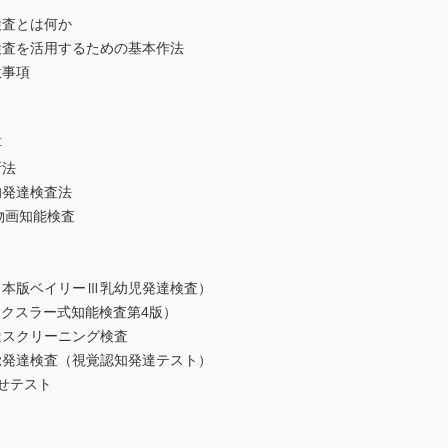
査とは何か
査を活用するための基本作法
意事項
要
法
発達検査法
画知能検査
Ⅴ
版ベイリーⅢ乳幼児発達検査）
クスラー式知能検査第4版）
スクリーニング検査
達検査（視覚認知発達テスト）
せテスト