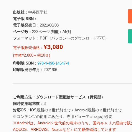
出版社
中外医学社
電子版ISBN
電子版発売日
2021/06/08
ページ数
223ページ
判型
A5判
フォーマット
PDF（パソコンへのダウンロード不可）
¥3,080
電子版販売価格：
(本体¥2,800＋税10％)
印刷版ISBN
978-4-498-14547-4
印刷版発行年月
2021/06
ご利用方法
ダウンロード型配信サービス（買切型）
同時使用端末数
3
対応OS
iOS最新の２世代前まで / Android最新の２世代前まで
※コンテンツの使用にあたり、専用ビューアisho.jpが必要
※Androidは、Android２世代前の端末のうち、国内キャリア経由で販
AQUOS、ARROWS、Nexusなど）にて動作確認しています