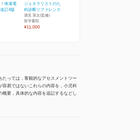
る！体液電
ジェネラリストのための内
改訂4版
科診断リファレンス 第2版
酒見 英太(監修)
医学書院
¥11,000
あたっては，客観的なアセスメントツー
が容易ではないこれらの内容を，小児科
の概要，具体的な内容を追記するなどし