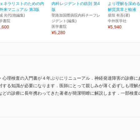
ェネラリストのための内
内科レジデントの鉄則 第4
より理解を深め
外来マニュアル 第3版
版
解質異常と輸液 
城 光代(他編集)
聖路加国際病院内科チーフレ
柴垣 有吾(著)
学書院
ジデント(編集)
中外医学社
,600
医学書院
¥5,940
¥5,280
・心理検査の入門書が４年ぶりにリニューアル．神経発達障害の診療に
対する知識が必要になります．医師にとって親しみが薄く必ずしも理解
などの診療に長年携わってきた著者が簡潔明瞭に解説します．一部検査