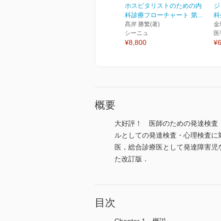
ホスピタリストのための内
ジ
科診療フローチャート 第...
科
髙岸 勝繁(著)
金
シーニュ
医
¥8,800
¥6
概要
大好評！ 医師のための発達検査
ルとしての発達検査・心理検査に
医，総合診療医として発達障害児
た改訂版．
目次