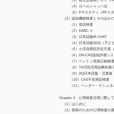
（3）統合型描画テスト（S-
（4）ロールシャッハ法
（5）P-Fスタディ（PFスタ
［3］認知機能検査とそのほか
（1）音読検査
（2）KABC-Ⅱ
（3）日本語版M-CHAT
（4）日本語版SDQ（子ども
（5）小児自閉症評定尺度（C
（6）DN-CAS認知評価シス
（7）ベントン視覚記銘検
（8）TK式幼児用診断的親子
（9）AQ日本語版・児童版（Autism-Sp
（10）CAS不安測定検査
（11）ベンダー・ゲシュタル
Chapter 4 心理検査活用に際
［1］はじめに
［2］医師のための心理検査の