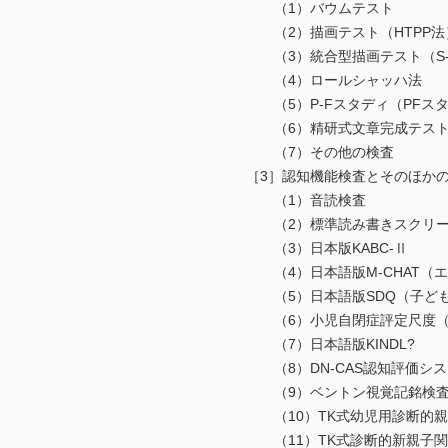
（1）バウムテスト
（2）描画テスト（HTPP法
（3）統合型描画テスト（S-
（4）ロールシャッハ法
（5）P-Fスタディ（PFスタ
（6）精研式文章完成テスト（
（7）その他の検査
［3］認知機能検査とそのほか
（1）音読検査
（2）標準読み書きスクリーニン
（3）日本版KABC-Ⅱ
（4）日本語版M-CHAT（エ
（5）日本語版SDQ（子ども
（6）小児自閉症評定尺度（C
（7）日本語版KINDL?
（8）DN-CAS認知評価シス
（9）ベントン視覚記銘検
（10）TK式幼児用診断的親
（11）TK式診断的新親子関