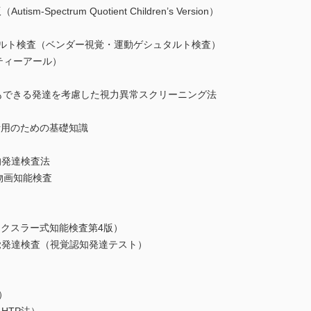
ectrum Quotient Children’s Version）
ト検査（ベンダー視覚・運動ゲシュタルト検査）
ティーアール）
にもできる発達を考慮した視力異常スクリーニング法
と活用のための基礎知識
発達検査法
画知能検査
Ⅴ
クスラー式知能検査第4版）
達検査（視覚認知発達テスト）
）