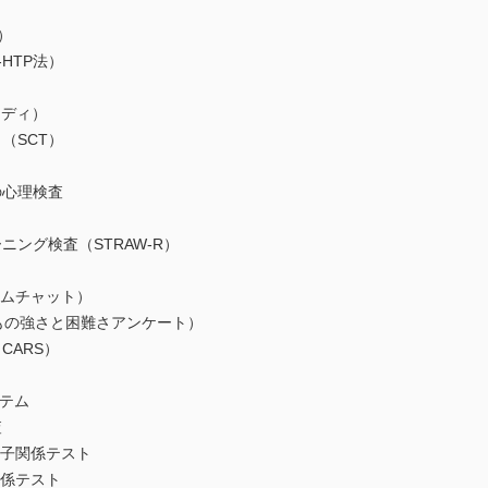
）
HTP法）
ディ）
SCT）
の心理検査
グ検査（STRAW-R）
ムチャット）
の強さと困難さアンケート）
ARS）
テム
査
子関係テスト
係テスト