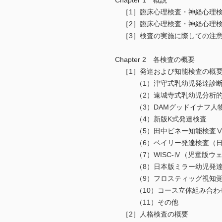
Chapter 1 概説
［1］臨床心理検査・神経心理検
［2］臨床心理検査・神経心理検
［3］検査の実施に際しての注
Chapter 2 各検査の概要
［1］発達および知能検査の概
（1）津守式乳幼児発達診断
（2）遠城寺式乳幼児分析的
（3）DAMグッドイナフ人物
（4）新版K式発達検査
（5）田中ビネー知能検査
（6）ベイリー発達検査（日本
（7）WISC-Ⅳ（児童版ウェ
（8）日本版ミラー幼児発達
（9）フロスティッグ視知覚発
（10）コース立体組み合わ
（11）その他
［2］人格検査の概要