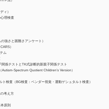
HTP法）
ディ）
の心理検査
の強さと困難さアンケート）
ARS）
テム
査
関係テストとTK式診断的新親子関係テスト
ectrum Quotient Children’s Version）
ト検査（BG検査：ベンダー視覚・運動ゲシュタルト検査）
しての考え方
基本原則