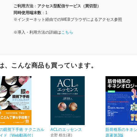
ご利用方法
アクセス型配信サービス（買切型）
同時使用端末数
1
※インターネット経由でのWEBブラウザによるアクセス参照
※導入・利用方法の詳細は
こちら
は、こんな商品も買っています。
の鏡視下手術 テクニカル
ACLのエッセンス
筋骨格系のキネ
イド［Web動画付］
史野 根生(著)
原著第3版