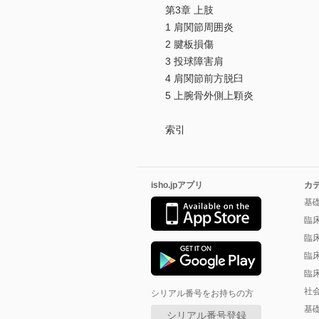
第3章 上肢
1 肩関節周囲炎
2 腱板損傷
3 投球障害肩
4 肩関節前方脱臼
5 上腕骨外側上顆炎
索引
isho.jpアプリ
カ
基
臨
臨
臨
臨
社
シリアル番号をお持ちの方
基
シリアル番号登録