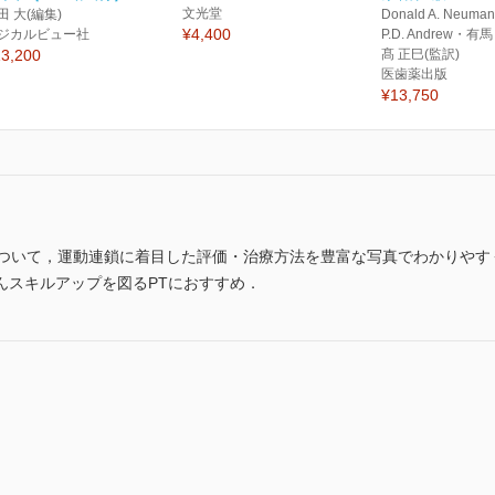
文光堂
田 大(編集)
Donald A. Neum
¥4,400
ジカルビュー社
P.D. Andrew・
3,200
髙 正巳(監訳)
医歯薬出版
¥13,750
について，運動連鎖に着目した評価・治療方法を豊富な写真でわかりやす
んスキルアップを図るPTにおすすめ．