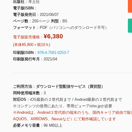
出版社
羊土社
電子版ISBN
電子版発売日
2021/06/07
ページ数
255ページ
判型
B5
フォーマット
PDF（パソコンへのダウンロード不可）
¥6,380
電子版販売価格：
(本体¥5,800＋税10％)
印刷版ISBN
978-4-7581-0253-7
印刷版発行年月
2021/04
ご利用方法
ダウンロード型配信サービス（買切型）
同時使用端末数
3
対応OS
iOS最新の２世代前まで / Android最新の２世代前まで
※コンテンツの使用にあたり、専用ビューアisho.jpが必要
※Androidは、Android２世代前の端末のうち、国内キャリア経由で販
AQUOS、ARROWS、Nexusなど）にて動作確認しています
必要メモリ容量
96 MB以上