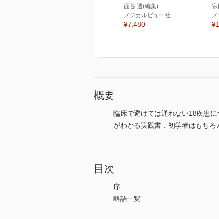
面谷 透(編集)
宗
メジカルビュー社
メ
¥7,480
¥1
概要
臨床で避けては通れない18疾患
がわかる実践書．初学者はもちろ
目次
序
略語一覧