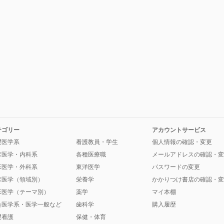
テゴリー
アカウントサービス
礎医学系
看護教員・学生
個人情報の確認・変更
床医学・内科系
各種医療職
メールアドレスの確認・変
床医学・外科系
東洋医学
パスワードの変更
床医学（領域別）
栄養学
かかりつけ書店の確認・変
床医学（テーマ別）
薬学
マイ本棚
会医学系・医学一般など
歯科学
購入履歴
礎看護
保健・体育