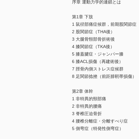
序章 運動力学的連鎖とは
第1章 下肢
1 鼠径部痛症候群，前期股関節症
2 股関節症（THA後）
3 大腿骨頸部骨折術後
4 膝関節症（TKA後）
5 膝蓋腱症・ジャンパー膝
6 膝ACL損傷（再建術後）
7 脛骨内側ストレス症候群
8 足関節捻挫（前距腓靭帯損傷）
第2章 体幹
1 非特異的頸部痛
2 非特異的腰痛
3 脊椎圧迫骨折
4 腰椎分離症・分離すべり症
5 側弯症（特発性側弯症）