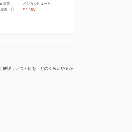
メジカルビュー社
ann 原著，
¥7,480
有馬 慶美・日
く解説．いつ・何を・どのくらいやるか