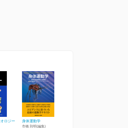
シオロジー
身体運動学
市橋 則明(編集)