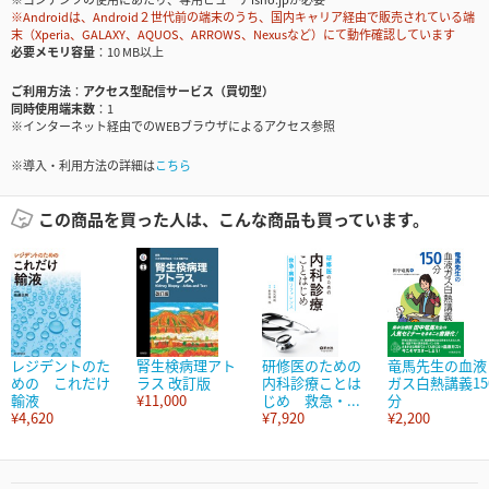
※Androidは、Android２世代前の端末のうち、国内キャリア経由で販売されている端
末（Xperia、GALAXY、AQUOS、ARROWS、Nexusなど）にて動作確認しています
必要メモリ容量
10 MB以上
ご利用方法
アクセス型配信サービス（買切型）
同時使用端末数
1
※インターネット経由でのWEBブラウザによるアクセス参照
※導入・利用方法の詳細は
こちら
この商品を買った人は、こんな商品も買っています。
レジデントのた
腎生検病理アト
研修医のための
竜馬先生の血液
めの これだけ
ラス 改訂版
内科診療ことは
ガス白熱講義15
輸液
¥11,000
じめ 救急・...
分
¥4,620
¥7,920
¥2,200