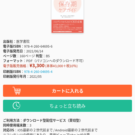
出版社
医学書院
電子版ISBN
978-4-260-64695-6
電子版発売日
2021/06/14
ページ数
160ページ
判型
B5
フォーマット
PDF（パソコンへのダウンロード不可）
¥3,300
電子版販売価格：
(本体¥3,000＋税10％)
印刷版ISBN
978-4-260-04695-4
印刷版発行年月
2021/05
カートに入れる
ちょっと立ち読み
ご利用方法
ダウンロード型配信サービス（買切型）
同時使用端末数
3
対応OS
iOS最新の２世代前まで / Android最新の２世代前まで
※コンテンツの使用にあたり、専用ビューアisho.jpが必要