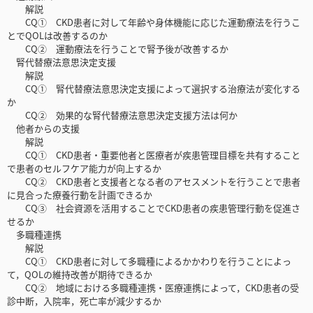
解説
CQ① CKD患者に対して年齢や身体機能に応じた運動療法を行うこ
とでQOLは改善するのか
CQ② 運動療法を行うことで腎予後が改善するか
腎代替療法意思決定支援
解説
CQ① 腎代替療法意思決定支援によって選択する治療法が変化する
か
CQ② 効果的な腎代替療法意思決定支援方法は何か
他者からの支援
解説
CQ① CKD患者・重要他者と医療者が疾患管理目標を共有すること
で患者のセルフケア能力が向上するか
CQ② CKD患者と支援者となる者のアセスメントを行うことで患者
に見合った療養行動を計画できるか
CQ③ 社会資源を活用することでCKD患者の疾患管理行動を促進さ
せるか
多職種連携
解説
CQ① CKD患者に対して多職種によるかかわりを行うことによっ
て，QOLの維持改善が期待できるか
CQ② 地域における多職種連携・医療連携によって，CKD患者の受
診中断，入院率，死亡率が減少するか