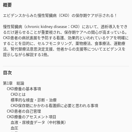
概要
エビデンスからみた慢性腎臓病（CKD）の保存期ケアが示される！
慢性腎臓病（chronic kidney disease：CKD）において、透析導入をでき
るだけ遅らせることが重要視され、保存期ケアへの関心が高まっている。
CKD患者の病状進展を予防する看護、効果的といわれているケアを明確に
することを目的に、セルフモニタリング、薬物療法、食事療法、運動療
法、腎代替療法意思決定支援、他者からの支援等についてエビデンスを
提示しながら解説する1冊。
目次
第1章 総論
CKD療養の基本事項
CKDとは
標準的な検査・診断・治療
CKD保存期にかかわる看護師に必要と思われる事項
CKD患者の自己管理
CKD療養のアセスメント項目
血液・尿検査データ（中村雅美）
血圧