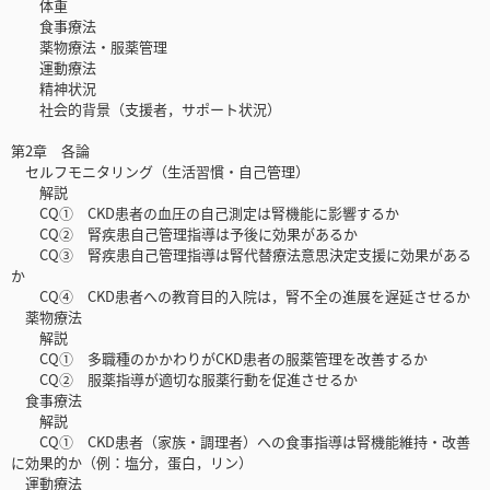
体重
食事療法
薬物療法・服薬管理
運動療法
精神状況
社会的背景（支援者，サポート状況）
第2章 各論
セルフモニタリング（生活習慣・自己管理）
解説
CQ① CKD患者の血圧の自己測定は腎機能に影響するか
CQ② 腎疾患自己管理指導は予後に効果があるか
CQ③ 腎疾患自己管理指導は腎代替療法意思決定支援に効果がある
か
CQ④ CKD患者への教育目的入院は，腎不全の進展を遅延させるか
薬物療法
解説
CQ① 多職種のかかわりがCKD患者の服薬管理を改善するか
CQ② 服薬指導が適切な服薬行動を促進させるか
食事療法
解説
CQ① CKD患者（家族・調理者）への食事指導は腎機能維持・改善
に効果的か（例：塩分，蛋白，リン）
運動療法