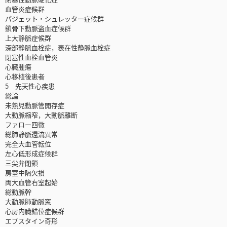
血管炎症候群
パジェット・シュレッター症候群
鎖骨下動脈盗血症候群
上大静脈症候群
深部静脈血栓症，表在性静脈血栓症
閉塞性血栓血管炎
心臓腫瘍
心移植後患者
5 先天性心疾患
総論
未熟児動脈管開存症
大動脈縮窄，大動脈離断
ファロー四徴
総肺静脈還流異常
完全大血管転位
左心低形成症候群
三尖弁閉鎖
房室中隔欠損
両大血管右室起始
総動脈幹
大動脈肺動脈窓
心房内臓錯位症候群
エプスタイン奇形