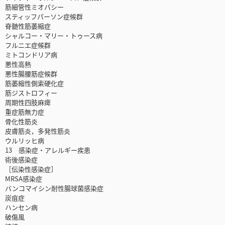
筋細管性ミオパシー
スティッフパーソン症候群
脊髄性筋萎縮症
シャルコー・マリー・トゥース病
フルニエ症候群
ミトコンドリア病
悪性高熱
悪性腸腰筋症候群
筋萎縮性側索硬化症
筋ジストロフィー
周期性四肢麻痺
重症筋無力症
骨化性筋炎
皮膚筋炎，多発性筋炎
ウルリッヒ病
13 感染症・アレルギー疾患
術後感染症
［伝染性感染症］
MRSA感染症
バンコマイシン耐性腸球菌感染症
炭疽症
ハンセン病
破傷風