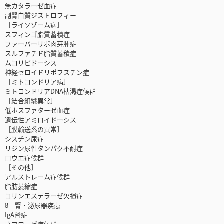
無カタラーゼ血症
副腎白質ジストロフィー
［ライソゾーム病］
スフィンゴ脂質蓄積症
ファーバーリポ肉芽腫症
スルファチド脂質蓄積症
ムコリピドーシス
神経セロイドリポフスチン症
［ミトコンドリア病］
ミトコンドリアDNA枯渇症候群
［結合組織異常］
低ホスファターゼ血症
遺伝性アミロイドーシス
［膜輸送系の異常］
シスチン尿症
リジン尿性タンパク不耐症
ロウエ症候群
［その他］
アルストレーム症候群
脂肪萎縮症
コリンエステラーゼ欠損症
8 腎・泌尿器疾患
IgA腎症