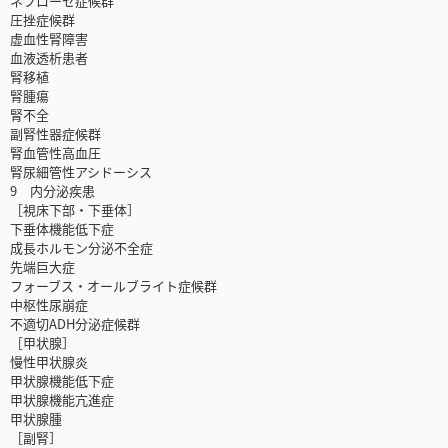
ネフローゼ症候群
圧挫症候群
虚血性腎障害
血液透析患者
腎移植
腎腫瘍
腎不全
副腎性器症候群
腎血管性高血圧
腎尿細管性アシドーシス
9 内分泌疾患
［視床下部・下垂体］
下垂体機能低下症
成長ホルモン分泌不全症
先端巨大症
フォーブス・オールブライト症候群
中枢性尿崩症
不適切ADH分泌症候群
［甲状腺］
慢性甲状腺炎
甲状腺機能低下症
甲状腺機能亢進症
甲状腺腫
［副腎］