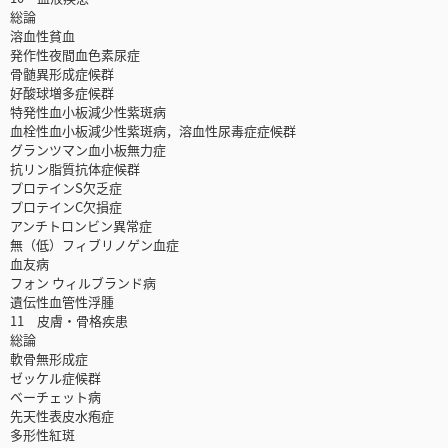
総論
溶血性貧血
発作性夜間血色素尿症
骨髄異形成症候群
好酸球増多症候群
特発性血小板減少性紫斑病
血栓性血小板減少性紫斑病，溶血性尿毒症症候群
グランツマン血小板無力症
抗リン脂質抗体症候群
プロテインS欠乏症
プロテインC欠損症
アンチトロンビン異常症
無（低）フィブリノゲン血症
血友病
フォン ウィルブランド病
遺伝性血管性浮腫
11 皮膚・骨格疾患
総論
軟骨無形成症
ゼッケル症候群
ベーチェット病
先天性表皮水疱症
多形性紅斑