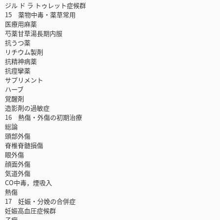
ジル ド ラ トゥレット症候群
15 薬物中毒・薬草常用
医療用麻薬
芍薬甘草湯長期内服
抗うつ薬
リチウム製剤
抗精神病薬
抗痙攣薬
サプリメント
ハーブ
覚醒剤
造影剤の過敏症
16 熱傷・外傷の初期治療
総論
頭部外傷
脊椎脊髄損傷
眼外傷
顔面外傷
気道外傷
CO中毒，煙吸入
熱傷
17 妊娠・分娩の合併症
妊娠高血圧症候群
子癇