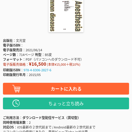
出版社
文光堂
電子版ISBN
電子版発売日
2021/06/14
ページ数
714ページ
判型
B5変
フォーマット
PDF（パソコンへのダウンロード不可）
¥16,500
電子版販売価格：
(本体¥15,000＋税10％)
印刷版ISBN
978-4-8306-2827-6
印刷版発行年月
2015/05
カートに入れる
ちょっと立ち読み
ご利用方法
ダウンロード型配信サービス（買切型）
同時使用端末数
2
対応OS
iOS最新の２世代前まで / Android最新の２世代前まで
※コンテンツの使用にあたり、専用ビューアisho.jpが必要