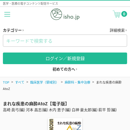
医学・医療の電子コンテンツ配信サービス
0
カテゴリー
詳細検索
ログイン／新規登録
初めての方へ
TOP
すべて
臨床医学（領域別）
麻酔科・集中治療
まれな疾患の麻酔
AtoZ
まれな疾患の麻酔AtoZ【電子版】
高崎 眞弓(編) 河本 昌志(編) 木内 恵子(編) 白神 豪太郎(編) 萩平 哲(編)