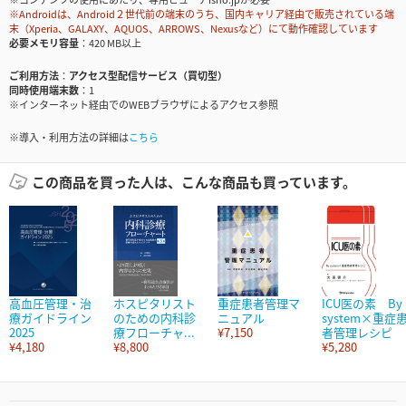
※Androidは、Android２世代前の端末のうち、国内キャリア経由で販売されている端
末（Xperia、GALAXY、AQUOS、ARROWS、Nexusなど）にて動作確認しています
必要メモリ容量
420 MB以上
ご利用方法
アクセス型配信サービス（買切型）
同時使用端末数
1
※インターネット経由でのWEBブラウザによるアクセス参照
※導入・利用方法の詳細は
こちら
この商品を買った人は、こんな商品も買っています。
高血圧管理・治
ホスピタリスト
重症患者管理マ
ICU医の素 By
療ガイドライン
のための内科診
ニュアル
system×重症
2025
療フローチャ...
¥7,150
者管理レシピ
¥4,180
¥8,800
¥5,280