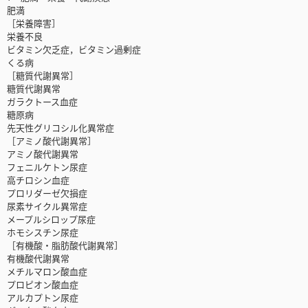
肥満
［栄養障害］
栄養不良
ビタミン欠乏症，ビタミン過剰症
くる病
［糖質代謝異常］
糖質代謝異常
ガラクトース血症
糖原病
先天性グリコシル化異常症
［アミノ酸代謝異常］
アミノ酸代謝異常
フェニルケトン尿症
高チロシン血症
プロリダーゼ欠損症
尿素サイクル異常症
メープルシロップ尿症
ホモシスチン尿症
［有機酸・脂肪酸代謝異常］
有機酸代謝異常
メチルマロン酸血症
プロピオン酸血症
アルカプトン尿症