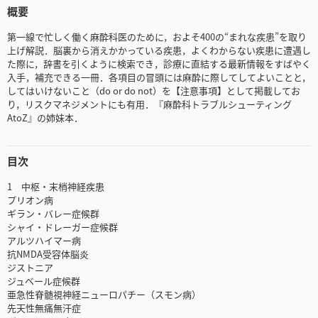
概要
第一線で忙しく働く麻酔科医のために，およそ400の“まれな疾患”を取り
上げ解説．脳裏から消えかかっている疾患，よくわからない疾患に遭遇し
た際に，辞書を引くように検索でき，診療に直結する最新情報をすばやく
入手，補充できる一冊．各項目の冒頭には麻酔に際してしてよいことと，
してはいけないこと（do or do not）を【注意事項】として掲載してお
り，リスクマネジメントにも有用．『麻酔科トラブルシューティング
AtoZ』の姉妹本．
目次
1 中枢・末梢神経疾患
プリオン病
ギラン・バレー症候群
シャイ・ドレーガー症候群
アルツハイマー病
抗NMDA受容体脳炎
ジストニア
ジュベール症候群
亜急性脊髄視神経ニューロパチー（スモン病）
先天性無痛無汗症