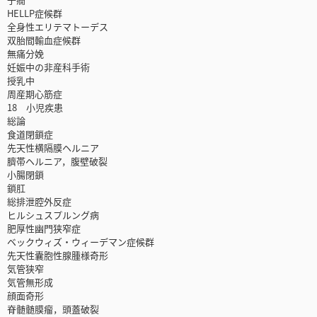
HELLP症候群
全身性エリテマトーデス
双胎間輸血症候群
無痛分娩
妊娠中の非産科手術
授乳中
周産期心筋症
18 小児疾患
総論
食道閉鎖症
先天性横隔膜ヘルニア
臍帯ヘルニア，腹壁破裂
小腸閉鎖
鎖肛
総排泄腔外反症
ヒルシュスプルング病
肥厚性幽門狭窄症
ベックウィズ・ウィーデマン症候群
先天性囊胞性腺腫様奇形
気管狭窄
気管無形成
顔面奇形
脊髄髄膜瘤，頭蓋破裂