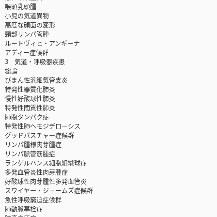
喉頭乳頭腫
小児の気道異物
高度な顔面の変形
頸部リンパ管腫
ルートヴィヒ・アンギーナ
アディー症候群
3 気道・呼吸器疾患
総論
びまん性汎細気管支炎
特発性器質化肺炎
慢性好酸球性肺炎
特発性間質性肺炎
肺胞タンパク症
特発性肺ヘモジデローシス
グッドパスチャー症候群
リンパ腫様肉芽腫症
リンパ脈管筋腫症
ランゲルハンス細胞組織球症
多発血管炎性肉芽腫症
好酸球性肉芽腫性多発血管炎
スワイヤー・ジェームズ症候群
急性呼吸窮迫症候群
肺動脈塞栓症