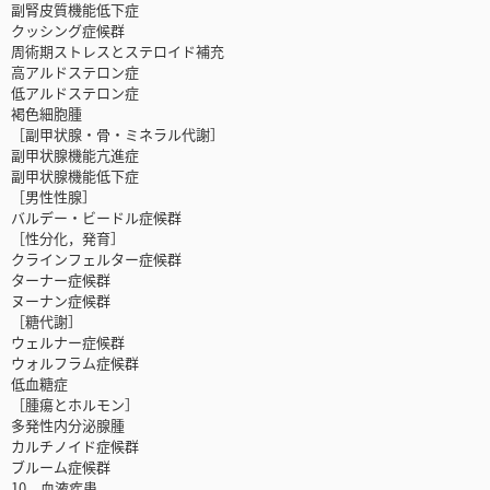
副腎皮質機能低下症
クッシング症候群
周術期ストレスとステロイド補充
高アルドステロン症
低アルドステロン症
褐色細胞腫
［副甲状腺・骨・ミネラル代謝］
副甲状腺機能亢進症
副甲状腺機能低下症
［男性性腺］
バルデー・ビードル症候群
［性分化，発育］
クラインフェルター症候群
ターナー症候群
ヌーナン症候群
［糖代謝］
ウェルナー症候群
ウォルフラム症候群
低血糖症
［腫瘍とホルモン］
多発性内分泌腺腫
カルチノイド症候群
ブルーム症候群
10 血液疾患