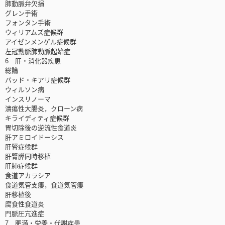
肺動脈弁欠損
グレン手術
フォンタン手術
ウィリアムズ症候群
アイゼンメンゲル症候群
左冠動脈肺動脈起始症
6 肝・消化器疾患
総論
バッド・キアリ症候群
ウィルソン病
インスリノーマ
潰瘍性大腸炎，クローン病
キライディティ症候群
胃切除後の逆流性食道炎
肝アミロイドーシス
肝腎症候群
肝腎膵同時移植
肝肺症候群
食道アカラシア
食道気管支瘻，食道気管瘻
肝移植後
腐食性食道炎
門脈圧亢進症
7 肥満・栄養・代謝疾患