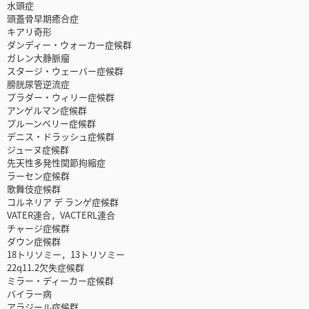
水頭症
頭蓋骨早期癒合症
キアリ奇形
ダンディー・ウォーカー症候群
ガレン大静脈瘤
スタージ・ウェーバー症候群
膀胱尿管逆流症
プラダー・ウィリー症候群
アンゲルマン症候群
プルーンベリー症候群
デニス・ドラッシュ症候群
ジューヌ症候群
先天性多発性関節拘縮症
ラーセン症候群
歌舞伎症候群
コルネリア デ ランゲ症候群
VATER連合，VACTERL連合
チャージ症候群
ダウン症候群
18トリソミー，13トリソミー
22q11.2欠失症候群
ミラー・ディーカー症候群
バイラー病
アラジール症候群