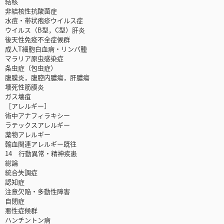
結核
非結核性抗酸菌症
水痘・帯状疱疹ウイルス症
ウイルス（B型，C型）肝炎
後天性免疫不全症候群
成人T細胞白血病・リンパ腫
マラリア原虫感染症
条虫症（包虫症）
腹膜炎，腹腔内膿瘍，肝膿瘍
壊死性筋膜炎
ガス壊疽
［アレルギー］
術中アナフィラキシー
ラテックスアレルギー
薬物アレルギー
輸血関連アレルギー既往
14 行動異常・精神疾患
総論
統合失調症
認知症
注意欠陥・多動性障害
自閉症
悪性症候群
ハンチントン病