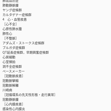
肺高血圧症
肺動静脈瘻
ヤング症候群
カルタゲナー症候群
4 心・血管疾患
［心不全］
心原性肺水腫
肺性心
［不整脈］
アダムズ・ストークス症候群
ブルガダ症候群
QT延長症候群，早期興奮症候群
心房細動
心室頻拍
洞不全症候群
ペースメーカー
［冠動脈疾患］
冠動脈攣縮
冠動脈解離
川崎病
［冠循環系の先天性形態・走行異常］
冠動静脈瘻
［心内膜疾患］
感染性心内膜炎