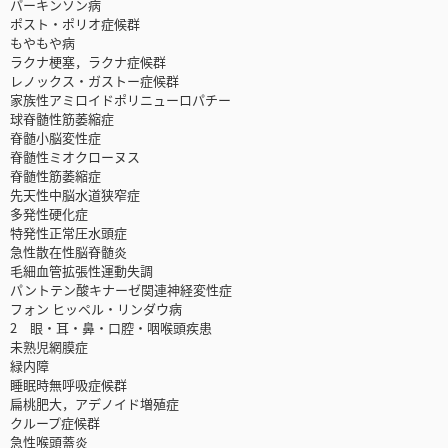
パーキンソン病
ポスト・ポリオ症候群
もやもや病
ラクナ梗塞，ラクナ症候群
レノックス・ガストー症候群
家族性アミロイドポリニューロパチー
球脊髄性筋萎縮症
脊髄小脳変性症
脊髄性ミオクローヌス
脊髄性筋萎縮症
先天性中脳水道狭窄症
多発性硬化症
特発性正常圧水頭症
急性散在性脳脊髄炎
毛細血管拡張性運動失調
パントテン酸キナーゼ関連神経変性症
フォン ヒッペル・リンダウ病
2 眼・耳・鼻・口腔・咽喉頭疾患
未熟児網膜症
緑内障
睡眠時無呼吸症候群
扁桃肥大，アデノイド増殖症
クループ症候群
急性喉頭蓋炎