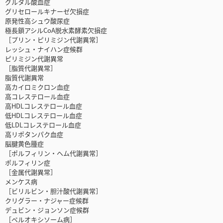
グルタル酸血症
グリセロールキナーゼ欠損症
原発性高シュウ酸尿症
極長鎖アシルCoA脱水素酵素欠損症
［プリン・ピリミジン代謝異常］
レッシュ・ナイハン症候群
ピリミジン代謝異常
［脂質代謝異常］
脂質代謝異常
高カイロミクロン血症
高コレステロール血症
高HDLコレステロール血症
低HDLコレステロール血症
低LDLコレステロール血症
高リポタンパク血症
脳腱黄色腫症
［ポルフィリン・ヘム代謝異常］
ポルフィリン症
［金属代謝異常］
メンケス病
［ビリルビン・胆汁酸代謝異常］
クリグラー・ナジャー症候群
デュビン・ジョンソン症候群
［ペルオキシソーム病］