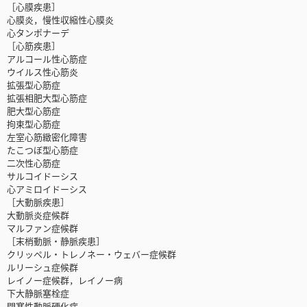
［心膜疾患］
心膜炎，慢性収縮性心膜炎
心タンポナーデ
［心筋疾患］
アルコール性心筋症
ウイルス性心筋炎
拡張型心筋症
拡張相肥大型心筋症
肥大型心筋症
拘束型心筋症
左室心筋緻密化障害
たこつぼ型心筋症
二次性心筋症
サルコイドーシス
心アミロイドーシス
［大動脈疾患］
大動脈炎症候群
マルファン症候群
［末梢動脈・静脈疾患］
クリッペル・トレノネー・ウェバー症候群
ルリーシュ症候群
レイノー症候群，レイノー病
下大静脈塞栓症
閉塞性動脈硬化症