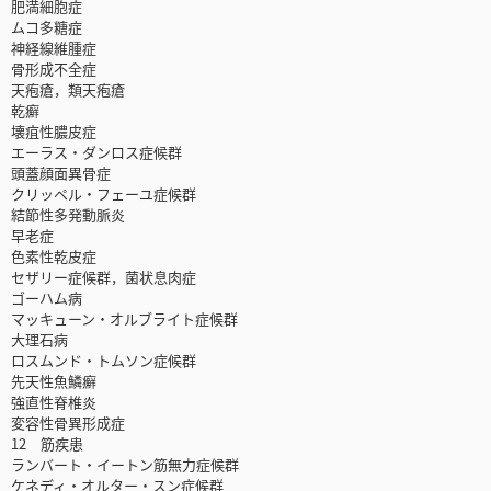
肥満細胞症
ムコ多糖症
神経線維腫症
骨形成不全症
天疱瘡，類天疱瘡
乾癬
壊疽性膿皮症
エーラス・ダンロス症候群
頭蓋顔面異骨症
クリッペル・フェーユ症候群
結節性多発動脈炎
早老症
色素性乾皮症
セザリー症候群，菌状息肉症
ゴーハム病
マッキューン・オルブライト症候群
大理石病
ロスムンド・トムソン症候群
先天性魚鱗癬
強直性脊椎炎
変容性骨異形成症
12 筋疾患
ランバート・イートン筋無力症候群
ケネディ・オルター・スン症候群