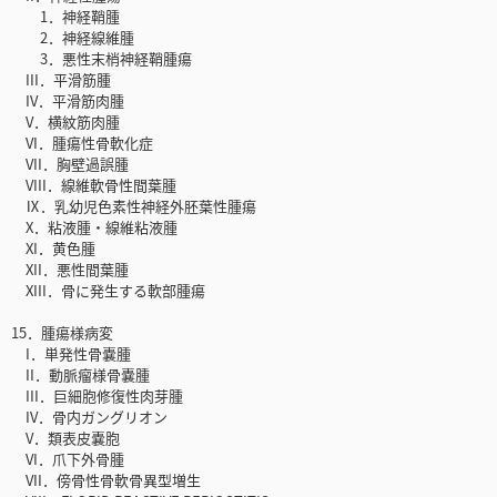
1．神経鞘腫
2．神経線維腫
3．悪性末梢神経鞘腫瘍
III．平滑筋腫
IV．平滑筋肉腫
V．横紋筋肉腫
VI．腫瘍性骨軟化症
VII．胸壁過誤腫
VIII．線維軟骨性間葉腫
Ⅸ．乳幼児色素性神経外胚葉性腫瘍
X．粘液腫・線維粘液腫
XI．黄色腫
XII．悪性間葉腫
XIII．骨に発生する軟部腫瘍
15．腫瘍様病変
I．単発性骨嚢腫
II．動脈瘤様骨嚢腫
III．巨細胞修復性肉芽腫
IV．骨内ガングリオン
V．類表皮嚢胞
VI．爪下外骨腫
VII．傍骨性骨軟骨異型増生