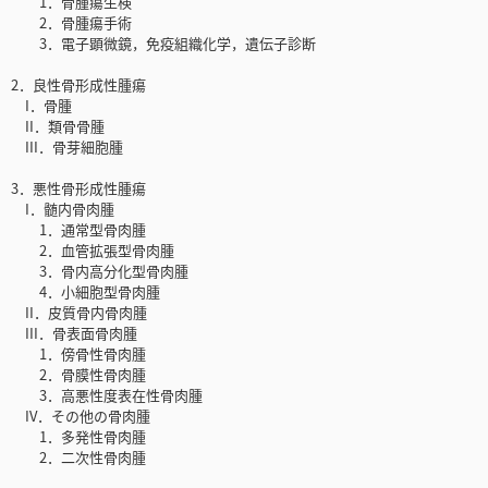
1．骨腫瘍生検
2．骨腫瘍手術
3．電子顕微鏡，免疫組織化学，遺伝子診断
2．良性骨形成性腫瘍
I．骨腫
II．類骨骨腫
III．骨芽細胞腫
3．悪性骨形成性腫瘍
I．髄内骨肉腫
1．通常型骨肉腫
2．血管拡張型骨肉腫
3．骨内高分化型骨肉腫
4．小細胞型骨肉腫
II．皮質骨内骨肉腫
III．骨表面骨肉腫
1．傍骨性骨肉腫
2．骨膜性骨肉腫
3．高悪性度表在性骨肉腫
IV．その他の骨肉腫
1．多発性骨肉腫
2．二次性骨肉腫