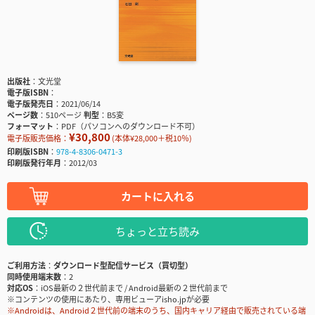
出版社
文光堂
電子版ISBN
電子版発売日
2021/06/14
ページ数
510ページ
判型
B5変
フォーマット
PDF（パソコンへのダウンロード不可）
¥30,800
電子版販売価格：
(本体¥28,000＋税10％)
印刷版ISBN
978-4-8306-0471-3
印刷版発行年月
2012/03
カートに入れる
ちょっと立ち読み
ご利用方法
ダウンロード型配信サービス（買切型）
同時使用端末数
2
対応OS
iOS最新の２世代前まで / Android最新の２世代前まで
※コンテンツの使用にあたり、専用ビューアisho.jpが必要
※Androidは、Android２世代前の端末のうち、国内キャリア経由で販売されている端