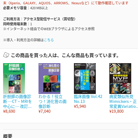
末（Xperia、GALAXY、AQUOS、ARROWS、Nexusなど）にて動作確認しています
必要メモリ容量
420 MB以上
ご利用方法
アクセス型配信サービス（買切型）
同時使用端末数
1
※インターネット経由でのWEBブラウザによるアクセス参照
※導入・利用方法の詳細は
こちら
この商品を買った人は、こんな商品も買っています。
肝胆膵の画像診
わかる！役立
臨床画像 Vol.42
病変類似所見
断 ─CT・MRIを
つ！消化管の画
No.13
Mimickers・正
中心に─ 改訂...
像診断
¥5,940
常変異Variatio..
¥8,690
¥7,040
¥19,800
概要