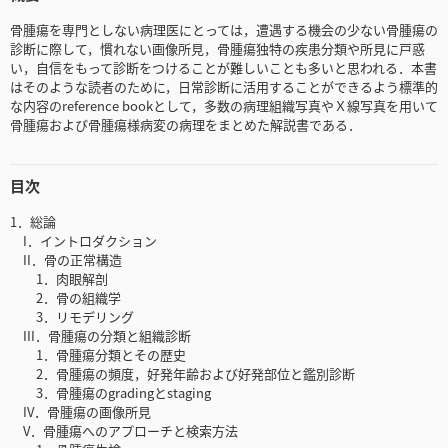
骨腫瘍を専門としない病理医にとっては，遭遇する機会の少ない骨腫瘍の
診断に際して，慣れない画像所見，骨腫瘍独特の疾患分類や所見に戸惑
い，自信をもって診断をつけることが難しいことも多いと思われる．本書
はそのような読者のために，日常診断に活用することができるよう標準的
な内容のreference bookとして，多数の病理組織写真やＸ線写真を用いて
骨腫瘍および骨腫瘍様病変の病理をまとめた解説書である．
目次
1．総論
I．イントロダクション
II．骨の正常構造
1．肉眼解剖
2．骨の組織学
3．リモデリング
III．骨腫瘍の分類と組織診断
1．骨腫瘍分類とその歴史
2．骨腫瘍の頻度，好発年齢および好発部位と鑑別診断
3．骨腫瘍のgradingとstaging
IV．骨腫瘍の画像所見
V．骨腫瘍へのアプローチと検索方法