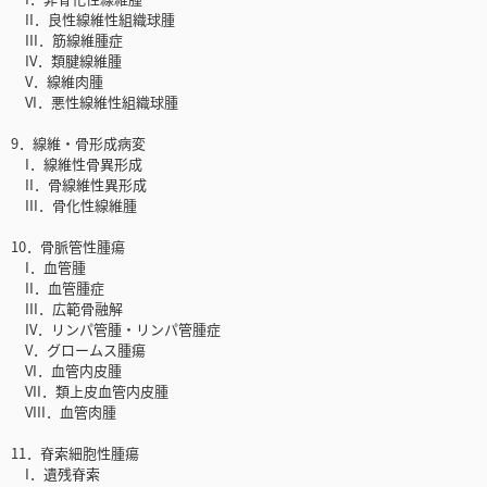
II．良性線維性組織球腫
III．筋線維腫症
IV．類腱線維腫
V．線維肉腫
VI．悪性線維性組織球腫
9．線維・骨形成病変
I．線維性骨異形成
II．骨線維性異形成
III．骨化性線維腫
10．骨脈管性腫瘍
I．血管腫
II．血管腫症
III．広範骨融解
IV．リンパ管腫・リンパ管腫症
V．グロームス腫瘍
VI．血管内皮腫
VII．類上皮血管内皮腫
VIII．血管肉腫
11．脊索細胞性腫瘍
I．遺残脊索