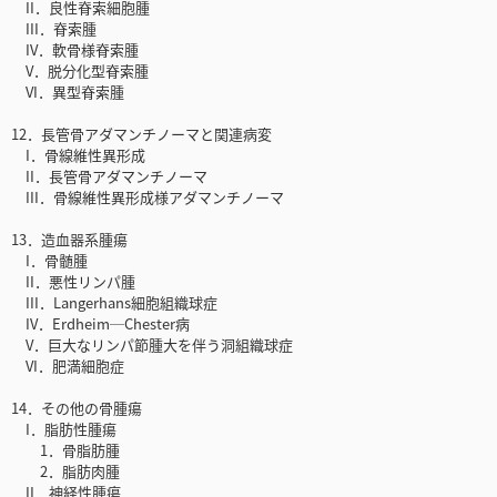
II．良性脊索細胞腫
III．脊索腫
IV．軟骨様脊索腫
V．脱分化型脊索腫
VI．異型脊索腫
12．長管骨アダマンチノーマと関連病変
I．骨線維性異形成
II．長管骨アダマンチノーマ
III．骨線維性異形成様アダマンチノーマ
13．造血器系腫瘍
I．骨髄腫
II．悪性リンパ腫
III．Langerhans細胞組織球症
IV．Erdheim─Chester病
V．巨大なリンパ節腫大を伴う洞組織球症
VI．肥満細胞症
14．その他の骨腫瘍
I．脂肪性腫瘍
1．骨脂肪腫
2．脂肪肉腫
II．神経性腫瘍