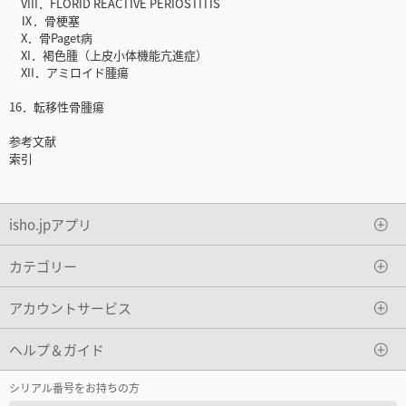
VIII．FLORID REACTIVE PERIOSTITIS
Ⅸ．骨梗塞
X．骨Paget病
XI．褐色腫（上皮小体機能亢進症）
XII．アミロイド腫瘍
16．転移性骨腫瘍
参考文献
索引
isho.jpアプリ
カテゴリー
アカウントサービス
ヘルプ＆ガイド
シリアル番号をお持ちの方