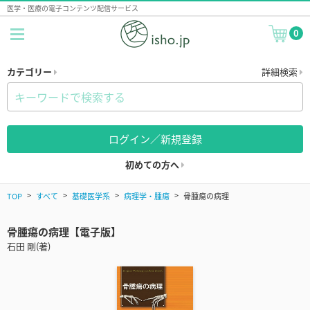
医学・医療の電子コンテンツ配信サービス
0
カテゴリー
詳細検索
ログイン／新規登録
初めての方へ
TOP
すべて
基礎医学系
病理学・腫瘍
骨腫瘍の病理
骨腫瘍の病理【電子版】
石田 剛(著)