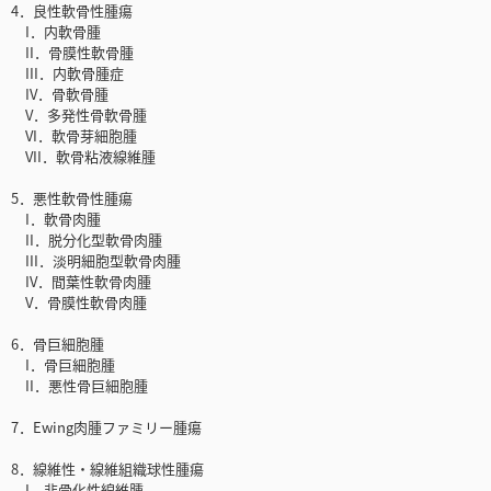
4．良性軟骨性腫瘍
I．内軟骨腫
II．骨膜性軟骨腫
III．内軟骨腫症
IV．骨軟骨腫
V．多発性骨軟骨腫
VI．軟骨芽細胞腫
VII．軟骨粘液線維腫
5．悪性軟骨性腫瘍
I．軟骨肉腫
II．脱分化型軟骨肉腫
III．淡明細胞型軟骨肉腫
IV．間葉性軟骨肉腫
V．骨膜性軟骨肉腫
6．骨巨細胞腫
I．骨巨細胞腫
II．悪性骨巨細胞腫
7．Ewing肉腫ファミリー腫瘍
8．線維性・線維組織球性腫瘍
I．非骨化性線維腫