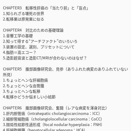
CHAPTER3 転移性肝癌の「当たり前」と「盲点」
1.知られざる壊死の世界
2.転移巣は原発巣に似る
CHAPTER4 対比のための基礎理論
1.音響工学の基礎
2.知って得する“アーチファクト”のいろいろ
3.装置の設定、選別、プリセットについて
4.脂肪＝高エコー？
5.造影超音波と造影CT/MRIが合わないのはなぜ？
CHAPTER5 腹部画像研究会、見参（ありふれた病変のありふれていない
所見）
1.ちょっとヘンな肝細胞癌
2.ちょっとヘンな血管腫
3.ちょっとヘンな転移
4.転移かどうか悩ましい小結節
CHAPTER6 腹部画像研究会、奮闘（レアな病変を渾身対比）
1.肝内胆管癌（intrahepatic cholangiocarcinoma：ICC）
2.細胆管細胞癌（cholangiolocellular carcinoma：CoCC)
3.限局性結節性過形成（focal nodular hyperplasia：FNH）
4.肝細胞腺腫（hepatocellular adenoma：HCA)