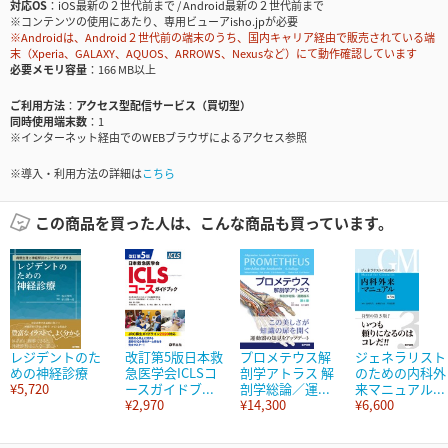
対応OS
iOS最新の２世代前まで / Android最新の２世代前まで
※コンテンツの使用にあたり、専用ビューアisho.jpが必要
※Androidは、Android２世代前の端末のうち、国内キャリア経由で販売されている端
末（Xperia、GALAXY、AQUOS、ARROWS、Nexusなど）にて動作確認しています
必要メモリ容量
166 MB以上
ご利用方法
アクセス型配信サービス（買切型）
同時使用端末数
1
※インターネット経由でのWEBブラウザによるアクセス参照
※導入・利用方法の詳細は
こちら
この商品を買った人は、こんな商品も買っています。
レジデントのた
改訂第5版日本救
プロメテウス解
ジェネラリスト
めの神経診療
急医学会ICLSコ
剖学アトラス 解
のための内科外
¥5,720
ースガイドブ...
剖学総論／運...
来マニュアル...
¥2,970
¥14,300
¥6,600