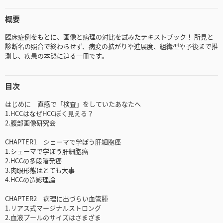
概要
臨床症例をもとに、画像と病理の対比を試みたテキストブック！ 所見と
診断名の照合で終わらせず、病変の拡がりや進展度、組織型や予後まで推
測し、疾患の本態に迫る一冊です。
目次
はじめに 直感で「検査」をしていたあなたへ
1.HCCはなぜHCCぽく見える？
2.腹部画像研究会
CHAPTER1 シェーマで学ぼう肝細胞癌
1.シェーマで学ぼう肝細胞癌
2.HCCの多段階発癌
3.肉眼形態はとても大事
4.HCCの造影理論
CHAPTER2 病理に出づらい血管腫
1.リアス式マージナルストロング
2.血液プールのサイズはさまざま