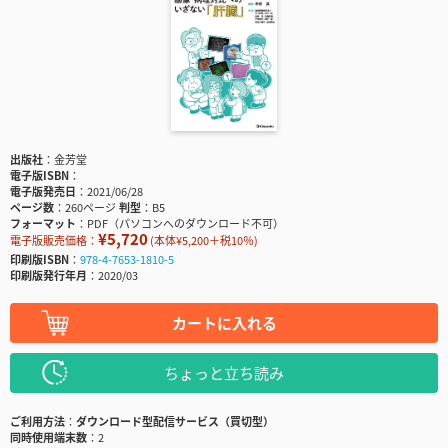
出版社
金芳堂
電子版ISBN
電子版発売日
2021/06/28
ページ数
260ページ
判型
B5
フォーマット
PDF（パソコンへのダウンロード不可）
¥5,720
電子版販売価格：
(本体¥5,200＋税10％)
印刷版ISBN
978-4-7653-1810-5
印刷版発行年月
2020/03
カートに入れる
ちょっと立ち読み
ご利用方法
ダウンロード型配信サービス（買切型）
同時使用端末数
2