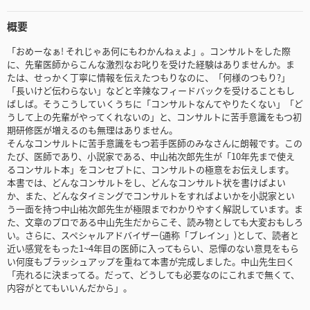
概要
「おめーなぁ! それじゃあ何にもわかんねぇよ」。コンサルトをした際
に、先輩医師からこんな激烈なお叱りを受けた経験はありませんか。ま
たは、せっかく丁寧に情報を伝えたつもりなのに、「何様のつもり?」
「長いけど伝わらない」などと辛辣なフィードバックを受けることもし
ばしば。そうこうしていくうちに「コンサルトなんてやりたくない」「ど
うして上の先輩がやってくれないの」と、コンサルトに苦手意識をもつ初
期研修医が増えるのも無理はありません。
そんなコンサルトに苦手意識をもつ若手医師のみなさんに朗報です。この
たび、医師であり、小説家である、中山祐次郎先生が「10年先まで使え
るコンサルト本」をコンセプトに、コンサルトの極意をお伝えします。
本書では、どんなコンサルトをし、どんなコンサルト状を書けばよい
か、また、どんなタイミングでコンサルトをすればよいかを小説家とい
う一面を持つ中山祐次郎先生が極限までわかりやすく解説しています。ま
た、文章のプロである中山先生だからこそ、読み物としても大変おもしろ
い。さらに、スペシャルアドバイザー(通称「ブレイン」)として、読者と
近い感覚をもった1~4年目の医師に入ってもらい、忌憚のない意見をもら
い何度もブラッシュアップを重ねて本書が完成しました。中山先生曰く
「売れるに決まってる。だって、どうしても必要なのにこれまで無くて、
内容がとてもいいんだから」。