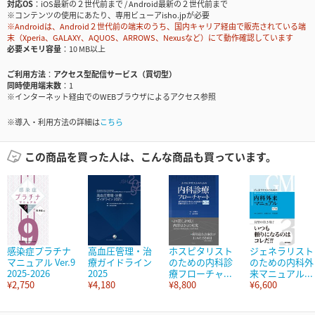
対応OS
iOS最新の２世代前まで / Android最新の２世代前まで
※コンテンツの使用にあたり、専用ビューアisho.jpが必要
※Androidは、Android２世代前の端末のうち、国内キャリア経由で販売されている端
末（Xperia、GALAXY、AQUOS、ARROWS、Nexusなど）にて動作確認しています
必要メモリ容量
10 MB以上
ご利用方法
アクセス型配信サービス（買切型）
同時使用端末数
1
※インターネット経由でのWEBブラウザによるアクセス参照
※導入・利用方法の詳細は
こちら
この商品を買った人は、こんな商品も買っています。
感染症プラチナ
高血圧管理・治
ホスピタリスト
ジェネラリスト
マニュアル Ver.9
療ガイドライン
のための内科診
のための内科外
2025-2026
2025
療フローチャ...
来マニュアル...
¥2,750
¥4,180
¥8,800
¥6,600