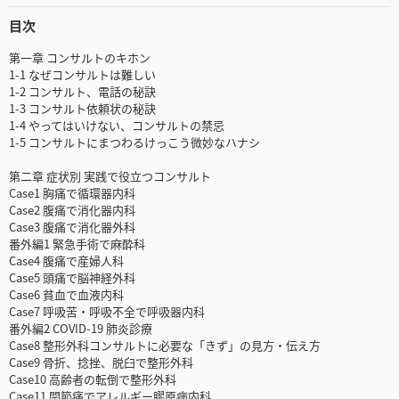
目次
第一章 コンサルトのキホン
1-1 なぜコンサルトは難しい
1-2 コンサルト、電話の秘訣
1-3 コンサルト依頼状の秘訣
1-4 やってはいけない、コンサルトの禁忌
1-5 コンサルトにまつわるけっこう微妙なハナシ
第二章 症状別 実践で役立つコンサルト
Case1 胸痛で循環器内科
Case2 腹痛で消化器内科
Case3 腹痛で消化器外科
番外編1 緊急手術で麻酔科
Case4 腹痛で産婦人科
Case5 頭痛で脳神経外科
Case6 貧血で血液内科
Case7 呼吸苦・呼吸不全で呼吸器内科
番外編2 COVID-19 肺炎診療
Case8 整形外科コンサルトに必要な「きず」の見方・伝え方
Case9 骨折、捻挫、脱臼で整形外科
Case10 高齢者の転倒で整形外科
Case11 関節痛でアレルギー膠原病内科