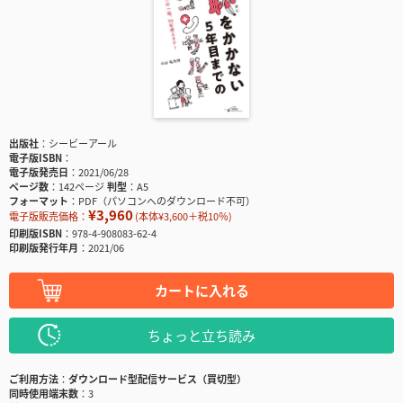
出版社
シービーアール
電子版ISBN
電子版発売日
2021/06/28
ページ数
142ページ
判型
A5
フォーマット
PDF（パソコンへのダウンロード不可）
¥3,960
電子版販売価格：
(本体¥3,600＋税10％)
印刷版ISBN
978-4-908083-62-4
印刷版発行年月
2021/06
カートに入れる
ちょっと立ち読み
ご利用方法
ダウンロード型配信サービス（買切型）
同時使用端末数
3