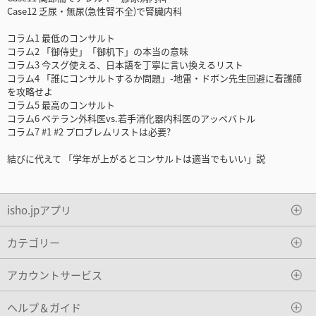
Case12 乏尿・無尿(急性腎不全)で腎臓内科
コラム1 最低のコンサルト
コラム2 「御侍史」「御机下」の本当の意味
コラム3 今スグ使える、日本語を丁寧に言い換えるリスト
コラム4 「誰にコンサルトするか問題」-地雷・ドボン先生回避に看護師
を攻略せよ
コラム5 最高のコンサルト
コラム6 ベテラン外科医vs.若手消化器内科医のアッペバトル
コラム7 #1 #2 プロブレムリストは必要?
結びに代えて 「学年が上がるとコンサルトは適当でもいい」説
isho.jpアプリ
カテゴリー
アカウントサービス
ヘルプ＆ガイド