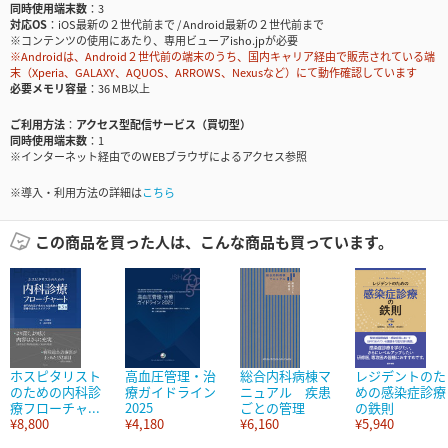
同時使用端末数
3
対応OS
iOS最新の２世代前まで / Android最新の２世代前まで
※コンテンツの使用にあたり、専用ビューアisho.jpが必要
※Androidは、Android２世代前の端末のうち、国内キャリア経由で販売されている端
末（Xperia、GALAXY、AQUOS、ARROWS、Nexusなど）にて動作確認しています
必要メモリ容量
36 MB以上
ご利用方法
アクセス型配信サービス（買切型）
同時使用端末数
1
※インターネット経由でのWEBブラウザによるアクセス参照
※導入・利用方法の詳細は
こちら
この商品を買った人は、こんな商品も買っています。
ホスピタリスト
高血圧管理・治
総合内科病棟マ
レジデントのた
のための内科診
療ガイドライン
ニュアル 疾患
めの感染症診療
療フローチャ...
2025
ごとの管理
の鉄則
¥8,800
¥4,180
¥6,160
¥5,940