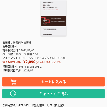
出版社
新興医学出版社
電子版ISBN
電子版発売日
2021/07/05
ページ数
92ページ
判型
B5
フォーマット
PDF（パソコンへのダウンロード不可）
¥2,090
電子版販売価格：
(本体¥1,900＋税10％)
印刷版ISBN
978-4-88002-795-1
印刷版発行年月
2021/07
カートに入れる
ちょっと立ち読み
ご利用方法
ダウンロード型配信サービス（買切型）