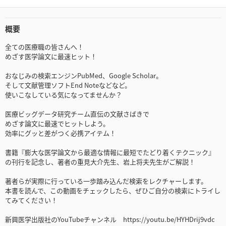
概要
全ての医療職の皆さんへ！
めざす医学論文に最速ヒット！
おなじみの検索エンジンPubMed、Google Scholar。
そして文献管理ソフトEnd Noteなどなど。
使いこなしている気になってませんか？
医療ビッグデータ研究チーム直伝の文献さばきで
めざす論文に最速でヒットしよう。
効率にグッと差がつく必携アイテム！
書籍『膨大な医学論文から最適な情報に最短でたどり着くテクニック』
の刊行を記念し、著者の重見大介先生、岩上将夫先生がご解説！
著者らが実際に行っている一歩踏み込んだ検索をレクチャーします。
本書を読んで、この動画をチェックしたら、ぜひご自分の検索にトライし
てみてください！
新興医学出版社のYouTubeチャンネル https://youtu.be/HYHDrij9vdc