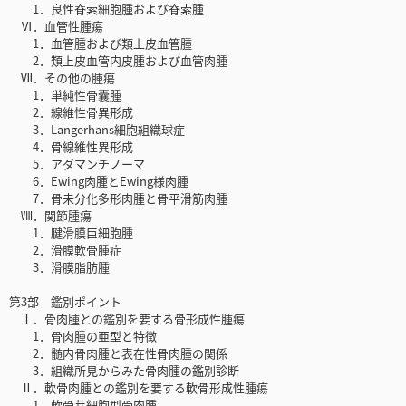
1．良性脊索細胞腫および脊索腫
Ⅵ．血管性腫瘍
1．血管腫および類上皮血管腫
2．類上皮血管内皮腫および血管肉腫
Ⅶ．その他の腫瘍
1．単純性骨囊腫
2．線維性骨異形成
3．Langerhans細胞組織球症
4．骨線維性異形成
5．アダマンチノーマ
6．Ewing肉腫とEwing様肉腫
7．骨未分化多形肉腫と骨平滑筋肉腫
Ⅷ．関節腫瘍
1．腱滑膜巨細胞腫
2．滑膜軟骨腫症
3．滑膜脂肪腫
第3部 鑑別ポイント
Ⅰ．骨肉腫との鑑別を要する骨形成性腫瘍
1．骨肉腫の亜型と特徴
2．髄内骨肉腫と表在性骨肉腫の関係
3．組織所見からみた骨肉腫の鑑別診断
Ⅱ．軟骨肉腫との鑑別を要する軟骨形成性腫瘍
1．軟骨芽細胞型骨肉腫