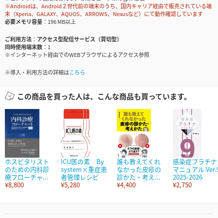
※Androidは、Android２世代前の端末のうち、国内キャリア経由で販売されている端
末（Xperia、GALAXY、AQUOS、ARROWS、Nexusなど）にて動作確認しています
必要メモリ容量
196 MB以上
ご利用方法
アクセス型配信サービス（買切型）
同時使用端末数
1
※インターネット経由でのWEBブラウザによるアクセス参照
※導入・利用方法の詳細は
こちら
この商品を買った人は、こんな商品も買っています。
ホスピタリスト
ICU医の素 By
誰も教えてくれ
感染症プラチナ
のための内科診
system×重症患
なかった皮疹の
マニュアル Ver.
療フローチャ...
者管理レシピ
診かた・考え...
2025-2026
¥8,800
¥5,280
¥4,400
¥2,750