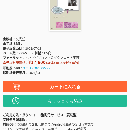
出版社
文光堂
電子版ISBN
電子版発売日
2021/07/19
ページ数
272ページ
判型
B5変
フォーマット
PDF（パソコンへのダウンロード不可）
¥17,600
電子版販売価格：
(本体¥16,000＋税10％)
印刷版ISBN
978-4-8306-2255-7
印刷版発行年月
2021/03
カートに入れる
ちょっと立ち読み
ご利用方法
ダウンロード型配信サービス（買切型）
同時使用端末数
2
対応OS
iOS最新の２世代前まで / Android最新の２世代前まで
※コンテンツの使用にあたり、専用ビューアisho.jpが必要