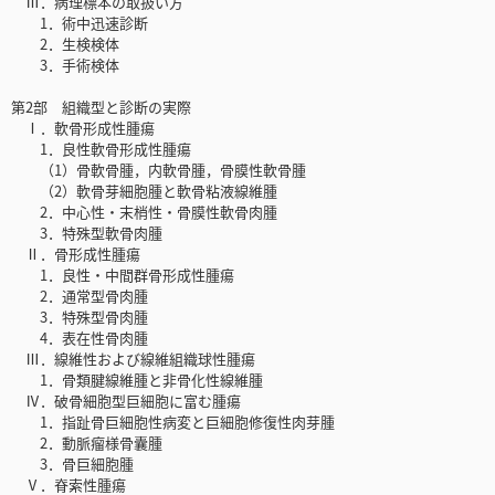
Ⅲ．病理標本の取扱い方
1．術中迅速診断
2．生検検体
3．手術検体
第2部 組織型と診断の実際
Ⅰ．軟骨形成性腫瘍
1．良性軟骨形成性腫瘍
（1）骨軟骨腫，内軟骨腫，骨膜性軟骨腫
（2）軟骨芽細胞腫と軟骨粘液線維腫
2．中心性・末梢性・骨膜性軟骨肉腫
3．特殊型軟骨肉腫
Ⅱ．骨形成性腫瘍
1．良性・中間群骨形成性腫瘍
2．通常型骨肉腫
3．特殊型骨肉腫
4．表在性骨肉腫
Ⅲ．線維性および線維組織球性腫瘍
1．骨類腱線維腫と非骨化性線維腫
Ⅳ．破骨細胞型巨細胞に富む腫瘍
1．指趾骨巨細胞性病変と巨細胞修復性肉芽腫
2．動脈瘤様骨囊腫
3．骨巨細胞腫
Ⅴ．脊索性腫瘍