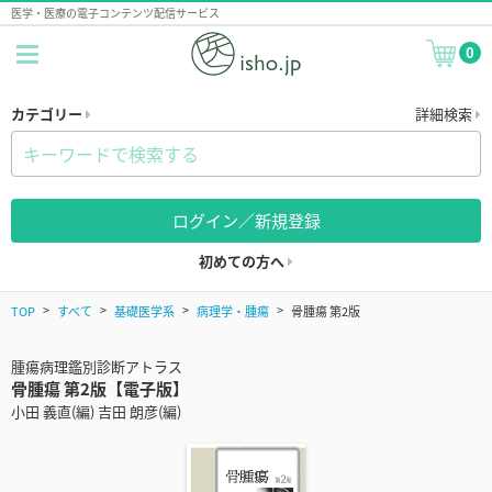
医学・医療の電子コンテンツ配信サービス
0
カテゴリー
詳細検索
ログイン／新規登録
初めての方へ
TOP
すべて
基礎医学系
病理学・腫瘍
骨腫瘍 第2版
腫瘍病理鑑別診断アトラス
骨腫瘍 第2版【電子版】
小田 義直(編) 吉田 朗彦(編)