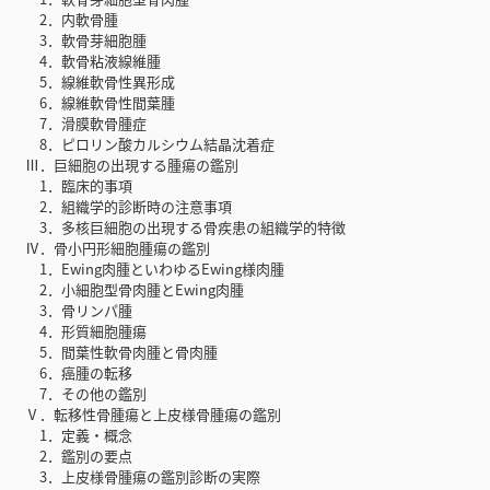
2．内軟骨腫
3．軟骨芽細胞腫
4．軟骨粘液線維腫
5．線維軟骨性異形成
6．線維軟骨性間葉腫
7．滑膜軟骨腫症
8．ピロリン酸カルシウム結晶沈着症
Ⅲ．巨細胞の出現する腫瘍の鑑別
1．臨床的事項
2．組織学的診断時の注意事項
3．多核巨細胞の出現する骨疾患の組織学的特徴
Ⅳ．骨小円形細胞腫瘍の鑑別
1．Ewing肉腫といわゆるEwing様肉腫
2．小細胞型骨肉腫とEwing肉腫
3．骨リンパ腫
4．形質細胞腫瘍
5．間葉性軟骨肉腫と骨肉腫
6．癌腫の転移
7．その他の鑑別
Ⅴ．転移性骨腫瘍と上皮様骨腫瘍の鑑別
1．定義・概念
2．鑑別の要点
3．上皮様骨腫瘍の鑑別診断の実際