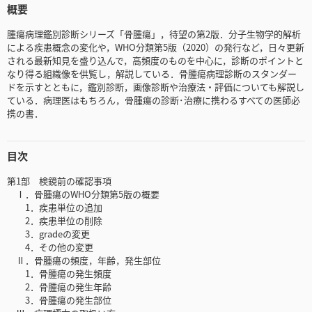
概要
腫瘍病理鑑別診断シリーズ「骨腫瘍」，待望の第2版．分子生物学的解析
による疾患概念の変化や，WHO分類第5版（2020）の発行など，日々更新
される最新知見を盛り込んで，高頻度のものを中心に，診断のポイントと
なり得る組織像を供覧し，解説している．骨腫瘍病理診断のスタンダー
ドを示すとともに，鑑別診断，画像診断や治療法・評価についても解説し
ている．病理医はもちろん，骨腫瘍の診断･治療に携わるすべての医師必
携の書．
目次
第1部 検鏡前の確認事項
Ⅰ．骨腫瘍のWHO分類第5版の概要
1．疾患単位の追加
2．疾患単位の削除
3．gradeの変更
4．その他の変更
Ⅱ．骨腫瘍の頻度，年齢，発生部位
1．骨腫瘍の発生頻度
2．骨腫瘍の発生年齢
3．骨腫瘍の発生部位