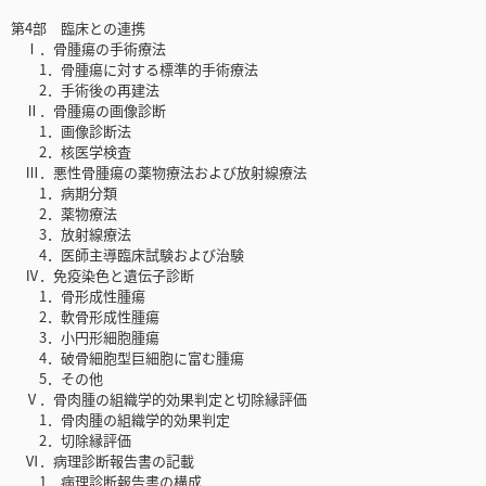
第4部 臨床との連携
Ⅰ．骨腫瘍の手術療法
1．骨腫瘍に対する標準的手術療法
2．手術後の再建法
Ⅱ．骨腫瘍の画像診断
1．画像診断法
2．核医学検査
Ⅲ．悪性骨腫瘍の薬物療法および放射線療法
1．病期分類
2．薬物療法
3．放射線療法
4．医師主導臨床試験および治験
Ⅳ．免疫染色と遺伝子診断
1．骨形成性腫瘍
2．軟骨形成性腫瘍
3．小円形細胞腫瘍
4．破骨細胞型巨細胞に富む腫瘍
5．その他
Ⅴ．骨肉腫の組織学的効果判定と切除縁評価
1．骨肉腫の組織学的効果判定
2．切除縁評価
Ⅵ．病理診断報告書の記載
1．病理診断報告書の構成