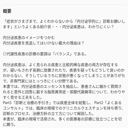
概要
「症状がさまざまで、よくわからないから『内分泌学的に』診断お願いし
ます」というよくある紹介状・・・内分泌疾患は、わかりにくい？
内分泌疾患のイメージをつかむ
内分泌疾患を見逃してはいけない最大の理由は？
◎代謝性疾患の診療の要諦は「バランス」である。
内分泌疾患は、よく見られる疾患と比較的稀な疾患の両方が存在する
が、疑いもされず長期に放置されたり、疾患を疑ってもどうして良いのか
わからない、そうしているうちに状態が悪くなってしまうことがありがち
で、非専門家にはとっつきにくい分野である。
本書では、内分泌疾患のエッセンスを抽出し、患者さんに細かく質問さ
れると意外と回答に窮する脂質異常症・尿酸代謝異常について、わかりや
すく見せる工夫をした。
Part1「診断と治療の手引き」では疾患全体を総覧し、 Part2「よくある
コンサルト」では、臨床の現場でのクリニカルクエスチョンを持ち寄り、
診断のプロセス、治療方針の立て方について解説した。
本書が、臨床の現場で活用され、多くの医療者の診療に役立つことを切
に願う。