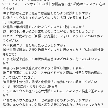
9 ライフステージを考えた中枢性性腺機能低下症の治療はどのように進め
ますか？
10 多飲多尿を呈する患者で尿崩症をどのように診断しますか？
11 低ナトリウム血症をみたらどのように診断し治療しますか？
B．甲状腺疾患
12 健診で甲状腺腫をみつけたらどのように対処しますか？
13 甲状腺ホルモン値の異常をどのように解釈するのでしょうか？
14 バセドウ病の治療（目標・薬剤選択・フォローアップ）について教え
てください．
15 甲状腺クリーゼを疑ったらどうしますか？
16 慢性甲状腺炎の診断と治療をどのように行いますか？（粘液水腫性昏
睡も含む）
17 挙児希望や妊娠中の甲状腺機能管理はどのように行ったらよいです
か？
18 痛みを伴う甲状腺炎はどのように診断し治療しますか？
19 甲状腺眼症への対応と、ステロイドパルス療法、外照射療法の適応に
ついて教えてください．
20 甲状腺未分化癌の診断と化学療法の進歩について教えてください．
C．副甲状腺疾患・カルシウム代謝異常
21 高カルシウム血症の患者が受診しました．どのように検査を進めます
か？
22 高カルシウム血症クリーゼの治療はどのように行いますか？
23 低カルシウム血症の対処と鑑別診断はどのように行うのでしょうか？