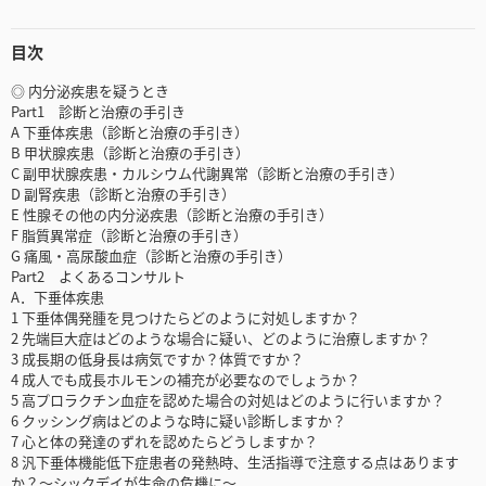
目次
◎ 内分泌疾患を疑うとき
Part1 診断と治療の手引き
A 下垂体疾患（診断と治療の手引き）
B 甲状腺疾患（診断と治療の手引き）
C 副甲状腺疾患・カルシウム代謝異常（診断と治療の手引き）
D 副腎疾患（診断と治療の手引き）
E 性腺その他の内分泌疾患（診断と治療の手引き）
F 脂質異常症（診断と治療の手引き）
G 痛風・高尿酸血症（診断と治療の手引き）
Part2 よくあるコンサルト
A．下垂体疾患
1 下垂体偶発腫を見つけたらどのように対処しますか？
2 先端巨大症はどのような場合に疑い、どのように治療しますか？
3 成長期の低身長は病気ですか？体質ですか？
4 成人でも成長ホルモンの補充が必要なのでしょうか？
5 高プロラクチン血症を認めた場合の対処はどのように行いますか？
6 クッシング病はどのような時に疑い診断しますか？
7 心と体の発達のずれを認めたらどうしますか？
8 汎下垂体機能低下症患者の発熱時、生活指導で注意する点はあります
か？～シックデイが生命の危機に～