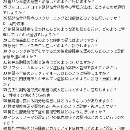
24 低リン血症の精査と治療はどのように行いますか？
25 グルココルチコイド誘発性骨粗鬆症の管理方法は、どうするのが適切
でしょうか？
26 続発性骨粗鬆症のスクリーニングと治療はどのように行いますか？
D．副腎疾患
27 副腎偶発腫瘍を見つけたらどのような追加検査を行い、どのように管
理していくのが適切でしょうか？
28 二次性高血圧はどのような症例で疑えばよいですか？
29 原発性アルドステロン症はどのように診断しますか？
30 クッシング症候群を呈する巨大後腹膜腫瘍を認めたらどのように診断
治療を進めますか？
31 褐色細胞腫の診断と治療はどのように行いますか？
32 サブクリニカルクッシング症候群の診断と管理を教えてください．
33 副腎不全症のシックデイルールはどのように指導しますか？
34 周期性四肢麻痺とギテルマン症候群はどのように診断・治療します
か？
35 先天性副腎過形成の患者の成人期にはどのように管理しますか？
E．性腺その他の内分泌疾患
36 無月経に関わる内分泌疾患にはどのようなものがありますか？
37 性腺機能異常が疑われる小児をどのように診療・管理しますか？
38 男性性腺機能低下症の長期管理はどのように行いますか？
39 インスリノーマの診断と他の低血糖症との鑑別はどのように行うので
すか？
40 機能性神経内分泌腫瘍とカルチノイド症候群はどのように診断・治療