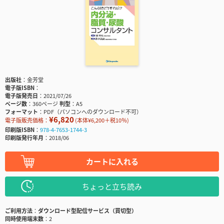
出版社
金芳堂
電子版ISBN
電子版発売日
2021/07/26
ページ数
360ページ
判型
A5
フォーマット
PDF（パソコンへのダウンロード不可）
¥6,820
電子版販売価格：
(本体¥6,200＋税10％)
印刷版ISBN
978-4-7653-1744-3
印刷版発行年月
2018/06
カートに入れる
ちょっと立ち読み
ご利用方法
ダウンロード型配信サービス（買切型）
同時使用端末数
2