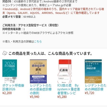
対応OS
iOS最新の２世代前まで / Android最新の２世代前まで
※コンテンツの使用にあたり、専用ビューアisho.jpが必要
※Androidは、Android２世代前の端末のうち、国内キャリア経由で販売されている端
末（Xperia、GALAXY、AQUOS、ARROWS、Nexusなど）にて動作確認しています
必要メモリ容量
60 MB以上
ご利用方法
アクセス型配信サービス（買切型）
同時使用端末数
1
※インターネット経由でのWEBブラウザによるアクセス参照
※導入・利用方法の詳細は
こちら
この商品を買った人は、こんな商品も買っています。
ポケット呼吸器
レジデントのた
ICU医の素 By
レジデントのた
診療2026
めの感染症診療
system×重症患
めの神経診療
¥2,200
の鉄則
者管理レシピ
¥5,720
¥5,940
¥5,280