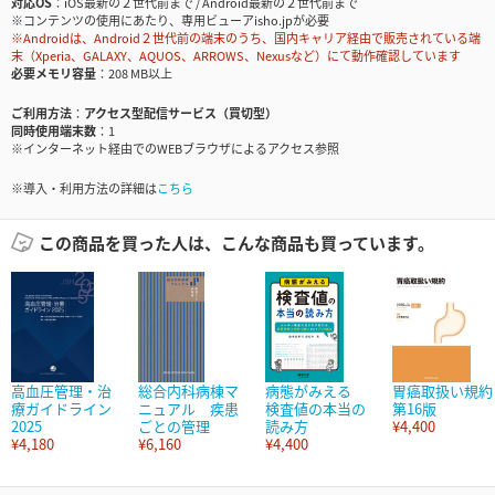
対応OS
iOS最新の２世代前まで / Android最新の２世代前まで
※コンテンツの使用にあたり、専用ビューアisho.jpが必要
※Androidは、Android２世代前の端末のうち、国内キャリア経由で販売されている端
末（Xperia、GALAXY、AQUOS、ARROWS、Nexusなど）にて動作確認しています
必要メモリ容量
208 MB以上
ご利用方法
アクセス型配信サービス（買切型）
同時使用端末数
1
※インターネット経由でのWEBブラウザによるアクセス参照
※導入・利用方法の詳細は
こちら
この商品を買った人は、こんな商品も買っています。
高血圧管理・治
総合内科病棟マ
病態がみえる
胃癌取扱い規約
療ガイドライン
ニュアル 疾患
検査値の本当の
第16版
2025
ごとの管理
読み方
¥4,400
¥4,180
¥6,160
¥4,400