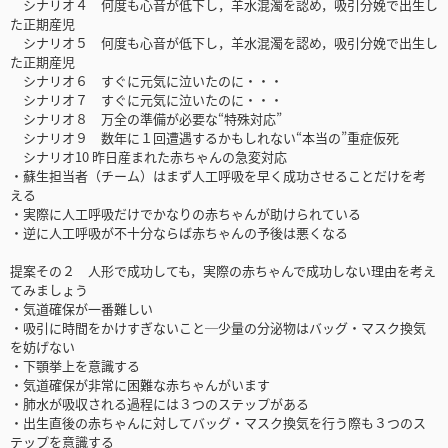
シナリオ４ 何度も心音が低下し，羊水混濁を認め，吸引分娩で出生し
た正期産児
シナリオ５ 何度も心音が低下し，羊水混濁を認め，吸引分娩で出生し
た正期産児
シナリオ６ すぐに元気に泣いたのに・・・
シナリオ７ すぐに元気に泣いたのに・・・
シナリオ８ 万全の準備が必要な“特殊対応”
シナリオ９ 数年に１回遭遇するかもしれない“本当の”重症仮死
シナリオ10 昨日産まれた赤ちゃんの急変対応
・蘇生担当者（チーム）はまず人工呼吸を早く成功させることだけを考
える
・実際に人工呼吸だけでかなりの赤ちゃんが助けられている
・逆に人工呼吸が不十分ならば赤ちゃんの予後は悪くなる
提案その２ 人形で成功しても，実際の赤ちゃんで成功しない理由を考え
てみましょう
・気道確保が一番難しい
・吸引に時間をかけすぎないこと─少量の分泌物はバッグ・マスク換気
を妨げない
・下顎挙上を意識する
・気道確保が非常に困難な赤ちゃんがいます
・肺水が吸収される過程には３つのステップがある
・出生直後の赤ちゃんに対してバッグ・マスク換気を行う際も３つのス
テップを意識する