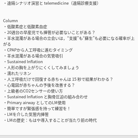
・遠隔シナリオ演習と telemedicine（遠隔診療支援）
Column
・低酸素症と低酸素血症
・20週台の早産児でも挿管が必要ないことがある？
・羊水混濁がある場合の立会いは，“支援”も“蘇生”も必要になる確率が上
がる
・CPAPから人工呼吸に進むタイミング
・羊水混濁がある場合の気管吸引
・Sustained Inflation
・人形の胸を上がりにくくしてみましょう
・濡れたリネン
・人工呼吸だけで回復する赤ちゃんは 15 秒で結果がわかる？
・心電図が赤ちゃんの予後を改善する？
・上級者のCO2センサーの使い方
・Sustained Inflation と胸骨圧迫の組み合わせ
・Primary airway としてのLМ使用
・簡単ですが緊張感を持って練習を！
・LMを介した気管内挿管
・LМの歴史：もはや導入することが当たり前の時代