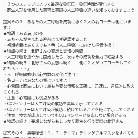
・３つのステップによって最適な吸気圧・吸気時間が変化する
・蘇生人形を使用した実習と実際の人工呼吸の違いを知っておきましょう
提案その３ あなたの人工呼吸を成功に導く２人の名コーチは側にいま
すよ
★物語：ある満月の夜
・赤ちゃんが生まれる直前にまず確認すること
・初期処置はあくまでも本番（人工呼吸）に向けた準備体操！
★物語の続き：北野さんの妄想と覚悟の瞬間
・人工呼吸を速やかに開始したら，次はその成功を全力で確認する
★物語の続き：北野さんの妄想は続く．「側に２人がいてコーチしてく
れたら・・・」
・人工呼吸開始後は心拍数の変化に注目！
・名コーチはあなたの側にいますよ！
・心電図は蘇生において最も重要な情報を正確に，迅速に，連続的に教え
てくれる
・注意！心電図にも弱点がある
・CO2センサーは人工呼吸の成功を素早く示してくれる
・CO2センサーは人工呼吸が成功し続けていることを絶えず示してくれる
・注意！換気が成功していてもCO2センサーが反応しない場合がある
★物語の続き：妄想しながらもしっかり蘇生を行う実際の北野さん
提案その４ 奥義秘伝「１，２，ラリマ」ラリンゲアルマスクをすべての