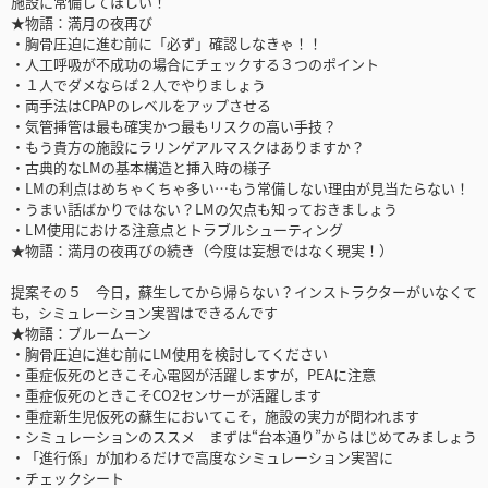
施設に常備してほしい！
★物語：満月の夜再び
・胸骨圧迫に進む前に「必ず」確認しなきゃ！！
・人工呼吸が不成功の場合にチェックする３つのポイント
・１人でダメならば２人でやりましょう
・両手法はCPAPのレベルをアップさせる
・気管挿管は最も確実かつ最もリスクの高い手技？
・もう貴方の施設にラリンゲアルマスクはありますか？
・古典的なLМの基本構造と挿入時の様子
・LМの利点はめちゃくちゃ多い…もう常備しない理由が見当たらない！
・うまい話ばかりではない？LМの欠点も知っておきましょう
・LＭ使用における注意点とトラブルシューティング
★物語：満月の夜再びの続き（今度は妄想ではなく現実！）
提案その５ 今日，蘇生してから帰らない？インストラクターがいなくて
も，シミュレーション実習はできるんです
★物語：ブルームーン
・胸骨圧迫に進む前にLМ使用を検討してください
・重症仮死のときこそ心電図が活躍しますが，PEAに注意
・重症仮死のときこそCO2センサーが活躍します
・重症新生児仮死の蘇生においてこそ，施設の実力が問われます
・シミュレーションのススメ まずは“台本通り”からはじめてみましょう
・「進行係」が加わるだけで高度なシミュレーション実習に
・チェックシート