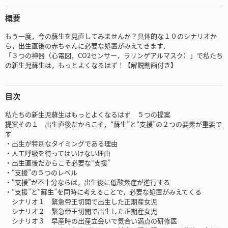
概要
もう一度，今の蘇生を見直してみませんか？具体的な１０のシナリオか
ら，出生直後の赤ちゃんに必要な処置がみえてきます．
「３つの神器（心電図，CO2センサー，ラリンゲアルマスク）」で私たち
の新生児蘇生は，もっとよくなるはず！【解説動画付き】
目次
私たちの新生児蘇生はもっとよくなるはず ５つの提案
提案その１ 出生直後だからこそ，“蘇生”と“支援”の２つの要素が重要で
す
・出生が特別なタイミングである理由
・人工呼吸を待ってはいけない理由
・出生直後だからこそ必要な“支援”
・“支援”の５つのレベル
・“支援”が不十分ならば，出生後に低酸素症が進行する
・“支援”と“蘇生”を同時に考えることで，必要な処置がみえてくる
シナリオ１ 緊急帝王切開で出生した正期産女児
シナリオ２ 緊急帝王切開で出生した正期産女児
シナリオ３ 早産時の出産立会いで気合い満点の研修医