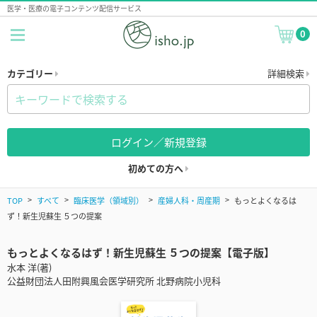
医学・医療の電子コンテンツ配信サービス
0
カテゴリー
詳細検索
ログイン／新規登録
初めての方へ
TOP
すべて
臨床医学（領域別）
産婦人科・周産期
もっとよくなるは
ず！新生児蘇生 ５つの提案
もっとよくなるはず！新生児蘇生 ５つの提案【電子版】
水本 洋(著)
公益財団法人田附興風会医学研究所 北野病院小児科