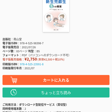
出版社
南山堂
電子版ISBN
978-4-525-98398-7
電子版発売日
2021/07/26
ページ数
83ページ
判型
B5
フォーマット
PDF（パソコンへのダウンロード不可）
¥2,750
電子版販売価格：
(本体¥2,500＋税10％)
印刷版ISBN
978-4-525-23591-8
印刷版発行年月
2021/07
カートに入れる
ちょっと立ち読み
ご利用方法
ダウンロード型配信サービス（買切型）
同時使用端末数
2