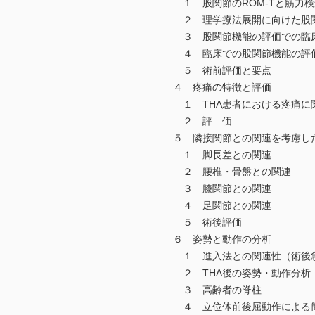
１ 股関節のROM-Tと筋力検
２ 理学療法展開に向けた股関
３ 股関節機能の評価での臨
４ 臨床での股関節機能の評
５ 術前評価と要点
４ 疼痛の特徴と評価
１ THA患者における疼痛に
２ 評 価
５ 隣接関節との関連を考慮し
１ 脚長差との関連
２ 腰椎・骨盤との関連
３ 膝関節との関連
４ 足関節との関連
５ 術後評価
６ 姿勢と動作の分析
１ 進入法との関連性（術後急
２ THA後の姿勢・動作分析
３ 高齢者の脊柱
４ 立位体前後屈動作による