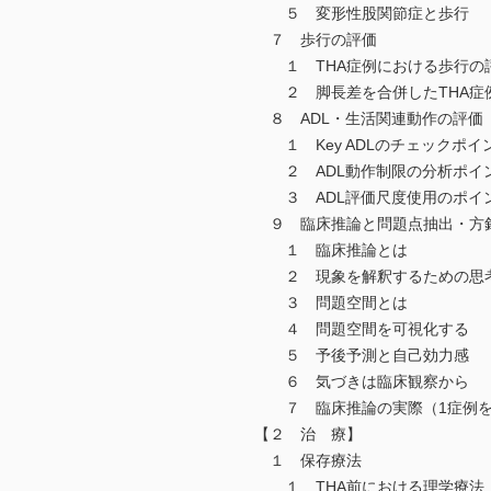
５ 変形性股関節症と歩行
７ 歩行の評価
１ THA症例における歩行の
２ 脚長差を合併したTHA症
８ ADL・生活関連動作の評価
１ Key ADLのチェックポイ
２ ADL動作制限の分析ポイ
３ ADL評価尺度使用のポイ
９ 臨床推論と問題点抽出・方
１ 臨床推論とは
２ 現象を解釈するための思
３ 問題空間とは
４ 問題空間を可視化する
５ 予後予測と自己効力感
６ 気づきは臨床観察から
７ 臨床推論の実際（1症例を
【２ 治 療】
１ 保存療法
１ THA前における理学療法