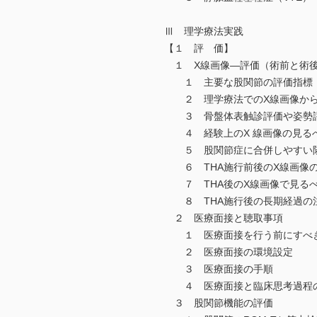
Ⅲ 理学療法実践
【１ 評 価】
１ X線画像―評価（術前と術
１ 主要な股関節の評価指標
２ 理学療法でのX線画像から
３ 骨盤体表触診評価や姿勢評
４ 経験上のX 線画像の見る
５ 股関節症に合併しやすい
６ THA施行前後のX線画像
７ THA後のX線画像で見る
８ THA施行後の長期経過の
２ 医療面接と聴取事項
１ 医療面接を行う前にすべ
２ 医療面接の環境設定
３ 医療面接の手順
４ 医療面接と臨床思考過程
３ 股関節機能の評価