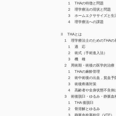
１ THAの特徴と問題
２ 理学療法の現状と問題
３ ホームエクササイズと生
４ 理学療法への課題
Ⅱ THAとは
１ 理学療法士のためのTHAの
１ 適 応
２ 術式（手術進入法）
３ 機 種
２ 周術期・術後の医学的治療
１ THAの麻酔管理
２ 術中術後の出血，貧血予
３ 術後疼痛対策
４ 高齢者や全身状態不良例に
３ 術後脱臼・ゆるみ・静脈血
１ THA 後脱臼
２ 骨溶解とゆるみ
３ 静脈血栓塞栓症（VTE）