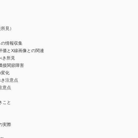
後所見）
の情報収集
価とX線画像との関連
べき所見
隣接関節障害
の変化
べき注意点
注意点
きこと
の実際