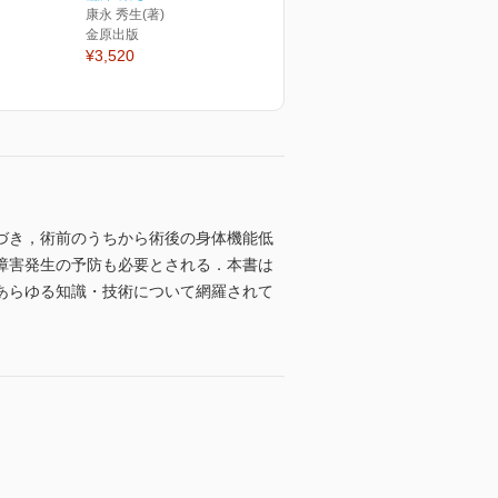
康永 秀生(著)
金原出版
¥3,520
づき，術前のうちから術後の身体機能低
障害発生の予防も必要とされる．本書は
あらゆる知識・技術について網羅されて