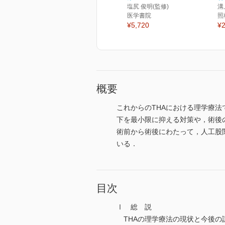
塩尻 俊明(監修)
溝
医学書院
照
¥5,720
¥2
概要
これからのTHAにおける理学療
下を最小限に抑える対策や，術後
術前から術後にわたって，人工股
いる．
目次
Ⅰ 総 説
THAの理学療法の現状と今後の