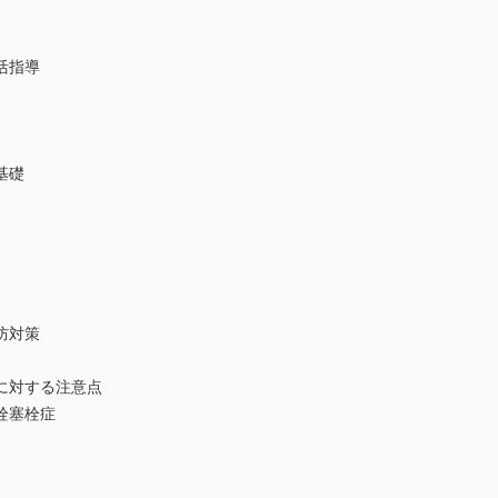
活指導
基礎
防対策
対する注意点
栓塞栓症