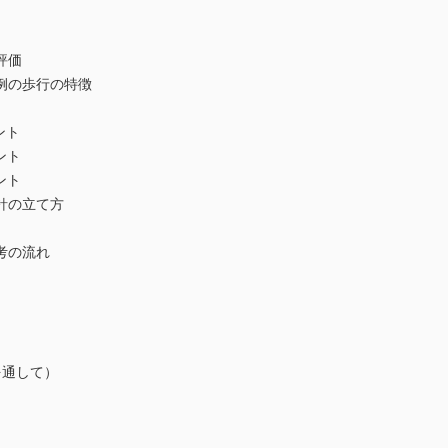
評価
例の歩行の特徴
ント
ント
ント
針の立て方
考の流れ
通して）