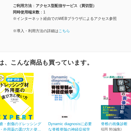
ご利用方法
アクセス型配信サービス（買切型）
同時使用端末数
1
※インターネット経由でのWEBブラウザによるアクセス参照
※導入・利用方法の詳細は
こちら
は、こんな商品も買っています。
瘡・創傷のドレッシング
Dynamic diagnosisに必要
脊椎の画像診断
・外用薬の選び方と使...
な脊椎脊髄の神経症候学
稲岡 努(編集)