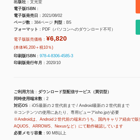
出版社
文光堂
電子版ISBN
電子版発売日
2021/08/02
ページ数
384ページ
判型
B5
フォーマット
PDF（パソコンへのダウンロード不可）
¥6,820
電子版販売価格：
(本体¥6,200＋税10％)
印刷版ISBN
978-4-8306-4585-3
印刷版発行年月
2020/10
ご利用方法
ダウンロード型配信サービス（買切型）
同時使用端末数
2
対応OS
iOS最新の２世代前まで / Android最新の２世代前まで
※コンテンツの使用にあたり、専用ビューアisho.jpが必要
※Androidは、Android２世代前の端末のうち、国内キャリア経由で販
AQUOS、ARROWS、Nexusなど）にて動作確認しています
必要メモリ容量
90 MB以上