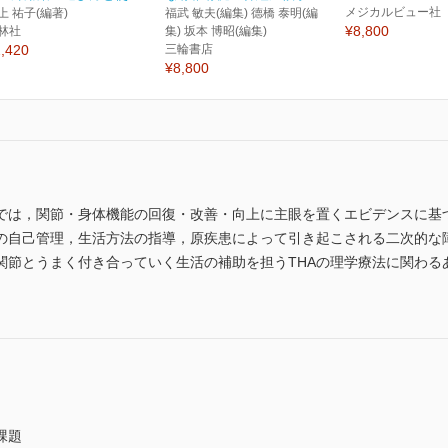
メジカルビュー社
上 祐子(編著)
福武 敏夫(編集) 德橋 泰明(編
¥8,800
林社
集) 坂本 博昭(編集)
,420
三輪書店
¥8,800
法では，関節・身体機能の回復・改善・向上に主眼を置くエビデンスに基
の自己管理，生活方法の指導，原疾患によって引き起こされる二次的な
関節とうまく付き合っていく生活の補助を担うTHAの理学療法に関わる
課題