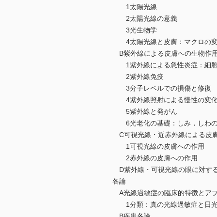
1太陽光線
2太陽光線の意義
3光生物学
4太陽光線と皮膚：マクロの
B紫外線による皮膚への生物作用
1紫外線による急性炎症：細胞
2紫外線免疫
3分子レベルでの損傷と修復
4紫外線照射による慢性の変化
5紫外線と発がん
6光老化の基礎：しみ，しわの
C可視光線・近赤外線による皮
1可視光線の皮膚への作用
2赤外線の皮膚への作用
D紫外線・可視光線の眼に対す
各論
A光線過敏症の臨床的特徴とア
1分類：真の光線過敏症と日光
B疾患各論