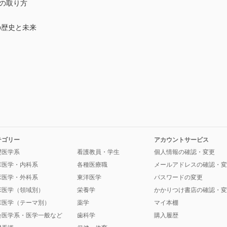
の取り方
歴史と未来
テゴリー
アカウントサービス
礎医学系
看護教員・学生
個人情報の確認・変更
床医学・内科系
各種医療職
メールアドレスの確認・変
床医学・外科系
東洋医学
パスワードの変更
床医学（領域別）
栄養学
かかりつけ書店の確認・変
床医学（テーマ別）
薬学
マイ本棚
会医学系・医学一般など
歯科学
購入履歴