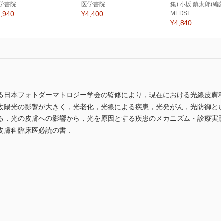
学書院
医学書院
集) 小坂 鎮太郎(編
,940
¥4,400
MEDSI
¥4,840
る日本フォトダーマトロジー学会の監修により，現在における光線皮膚
太陽光の影響が大きく，光老化，光線による疾患，光発がん，光防御と
る．光の皮膚への影響から，光を原因とする疾患のメカニズム・診療実
皮膚科臨床医必読の書．