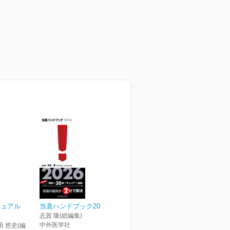
ニュアル
当直ハンドブック2026
志賀 隆(総編集)
中外医学社
田 悠史(編