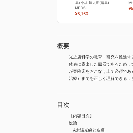
集) 小坂 鎮太郎(編集)
医
MEDSI
¥5
¥6,160
概要
光皮膚科学の教育・研究を推進す
体表に露出した臓器であるため，
が実臨床をおこなう上で必須であ
治療）までを正しく理解できる，
目次
【内容目次】
総論
A太陽光線と皮膚