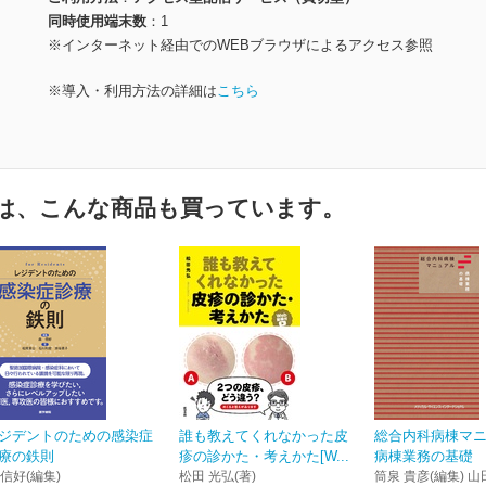
同時使用端末数
1
※インターネット経由でのWEBブラウザによるアクセス参照
※導入・利用方法の詳細は
こちら
は、こんな商品も買っています。
ジデントのための感染症
誰も教えてくれなかった皮
総合内科病棟マ
療の鉄則
疹の診かた・考えかた[W...
病棟業務の基礎
 信好(編集)
松田 光弘(著)
筒泉 貴彦(編集) 山