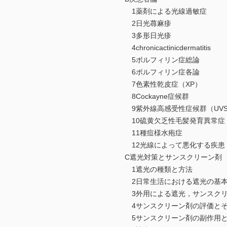
1薬剤による光線過敏症
2日光蕁麻疹
3多形日光疹
4chronicactinicdermatitis
5ポルフィリン症総論
6ポルフィリン症各論
7色素性乾皮症（XP）
8Cockayne症候群
9紫外線高感受性症候群（UVS
10硫黄欠乏性毛髪発育異常症（
11種痘様水疱症
12光線によって悪化する疾患
C遮光対策とサンスクリーン剤
1遮光の種類と方法
2日常生活における遮光の基
3外用による遮光，サンスクリ
4サンスクリーン剤の評価とそ
5サンスクリーン剤の副作用と