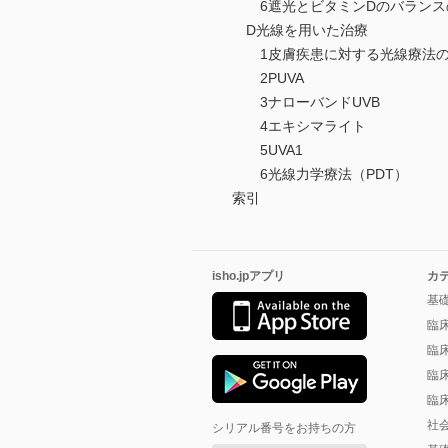
6遮光とビタミンDのバランス
D光線を用いた治療
1皮膚疾患に対する光線療法の
2PUVA
3ナローバンドUVB
4エキシマライト
5UVA1
6光線力学療法（PDT）
索引
isho.jpアプリ
カ
基
臨
臨
臨
臨
社
シリアル番号をお持ちの方