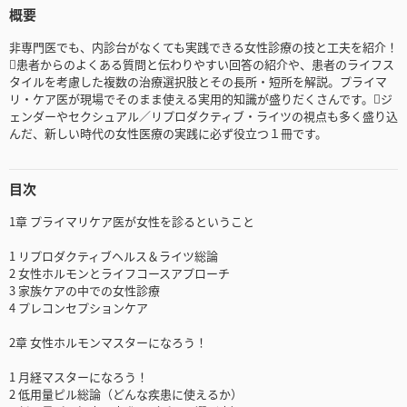
概要
非専門医でも、内診台がなくても実践できる女性診療の技と工夫を紹介！
患者からのよくある質問と伝わりやすい回答の紹介や、患者のライフス
タイルを考慮した複数の治療選択肢とその長所・短所を解説。プライマ
リ・ケア医が現場でそのまま使える実用的知識が盛りだくさんです。ジ
ェンダーやセクシュアル／リプロダクティブ・ライツの視点も多く盛り込
んだ、新しい時代の女性医療の実践に必ず役立つ１冊です。
目次
1章 プライマリケア医が女性を診るということ
1 リプロダクティブヘルス＆ライツ総論
2 女性ホルモンとライフコースアプローチ
3 家族ケアの中での女性診療
4 プレコンセプションケア
2章 女性ホルモンマスターになろう！
1 月経マスターになろう！
2 低用量ピル総論（どんな疾患に使えるか）