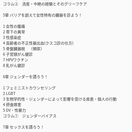
コラム② 流産・中絶の経験とそのグリーフケア
5章 バリアを超えて女性特有の臓器を診よう！
1 女性の腹痛
2 帯下の異常
3 性感染症
4 高齢者の不正性器出血(クスコ診の仕方)
5 骨盤臓器脱 （頻尿）
6 子宮頸がん健診
7 HPVワクチン
8 乳がん健診
6章 ジェンダーを語ろう！
1 フェミニストカウンセリング
2 LGBT
3 生物学的性・ジェンダーによって影響を受ける疾患・個人の行動
4 摂食障害
5 DV・性暴力
コラム① ジェンダーバイアス
7章 セックスを語ろう！