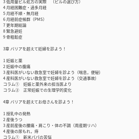
3 低用量ピル処方の実際 （ピルの選び方）
4 月経困難症・過多月経
5 月経不順・無月経
6 月経前症候群（PMS）
7 更年期総論
8 緊急避妊
9 骨粗鬆症
3章 バリアを超えて妊婦を診よう！
1 妊娠と薬
2 妊娠中の腹痛
3 産科医がいない救急室で妊婦を診よう（喘息，便秘)
4 産科医がいない救急室で妊婦を診よう（交通事故)
コラム① 妊娠と薬外来の担当医より
コラム② 正常妊娠での生理学的変化
4章 バリアを超えてお母さんを診よう！
1 授乳中の発熱
2 産後うつ
3 産前産後の腰痛・肩こり・体の不調（周産期リハ）
4 産後の尿もれ，痔
コラム① 新米パパの苦悩