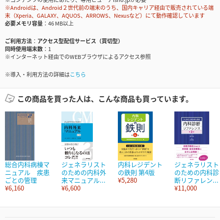
※Androidは、Android２世代前の端末のうち、国内キャリア経由で販売されている端
末（Xperia、GALAXY、AQUOS、ARROWS、Nexusなど）にて動作確認しています
必要メモリ容量
46 MB以上
ご利用方法
アクセス型配信サービス（買切型）
同時使用端末数
1
※インターネット経由でのWEBブラウザによるアクセス参照
※導入・利用方法の詳細は
こちら
この商品を買った人は、こんな商品も買っています。
総合内科病棟マ
ジェネラリスト
内科レジデント
ジェネラリスト
ニュアル 疾患
のための内科外
の鉄則 第4版
のための内科診
ごとの管理
来マニュアル...
¥5,280
断リファレン...
¥6,160
¥6,600
¥11,000