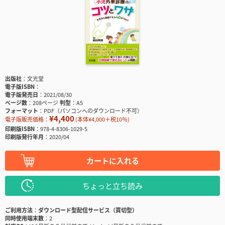
出版社
文光堂
電子版ISBN
電子版発売日
2021/08/30
ページ数
208ページ
判型
A5
フォーマット
PDF（パソコンへのダウンロード不可）
¥4,400
電子版販売価格：
(本体¥4,000＋税10％)
印刷版ISBN
978-4-8306-1029-5
印刷版発行年月
2020/04
カートに入れる
ちょっと立ち読み
ご利用方法
ダウンロード型配信サービス（買切型）
同時使用端末数
2