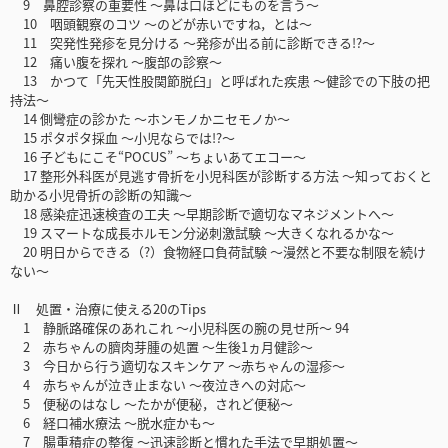
9 鼻腔診察の重要性 ～鼻は口ほどにものを言う～
10 咽頭観察のコツ ～のどが赤いですね，とは～
11 突発性発疹を見分ける ～発疹が出る前に診断できる!?～
12 痛い腹を探れ ～腹部の診察～
13 かつて「先天性股関節脱臼」と呼ばれた疾患 ～健診での下肢の把
持法～
14 側彎症の診かた ～ホンモノかニセモノか～
15 ポタポタ採血 ～小児ならでは!?～
16 子どもにこそ“POCUS” ～ちょいあてエコー～
17 整形外科医が見逃す骨折を小児科医が診断する方法 ～知っておくと
助かる小児骨折の診断の知識～
18 感染症迅速検査の工夫 ～早期診断で適切なマネジメントへ～
19 スマートな成長ホルモン分泌刺激試験 ～大きくなれるかな～
20 明日からできる（?）食物経口負荷試験 ～漫然と不要な制限を続け
ない～
Ⅱ 処置・治療に使える20のTips
1 静脈路確保のあれこれ ～小児科医の腕の見せ所～ 94
2 赤ちゃんの臍肉芽腫の処置 ～生後1ヵ月健診～
3 今日から行う適切なスキンケア ～赤ちゃんの湿疹～
4 赤ちゃんが泣き止まない ～夜泣きへの対応～
5 便秘のはなし ～たかが便秘，されど便秘～
6 経口補水療法 ～脱水症かも～
7 腸重積症の整復 ～迅速診断と慣れた手法で早期処置～