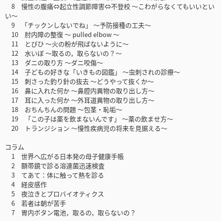
8 慢性の腹痛⇔起立性調節障害⇔不登校 ～こわがらなくてもいいとい
い～
9 「チックンしないでね」 ～予防接種の工夫～
10 肘内障の整復 ～ pulled elbow ～
11 とびひ ～火の粉が飛ばないように～
12 水いぼ ～取るの，取らないの？～
13 ダニの取り方 ～ダニ咬傷～
14 子どもの好きな「いきもの図鑑」 ～虫刺されの診療～
15 刺さった釣り針の抜去 ～どうやって抜くか～
16 鼻に入れた何か ～鼻腔内異物の取り出し方～
17 耳に入った何か ～外耳道異物の取り出し方～
18 おちんちんの問題 ～包茎・恥垢～
19 「この子は薬を飲まないんです」 ～薬の飲ませ方～
20 トランジション ～慢性疾病児の将来を見据える～
コラム
1 世界へ広がる日本発の母子健康手帳
2 額帯鏡で診る溶連菌迅速検査
3 てあて：体に触って熱を診る
4 経皮感作
5 夜泣きとプロバイオティクス
6 若者は朝が苦手
7 胃内ボタン電池，取るの，取らないの？