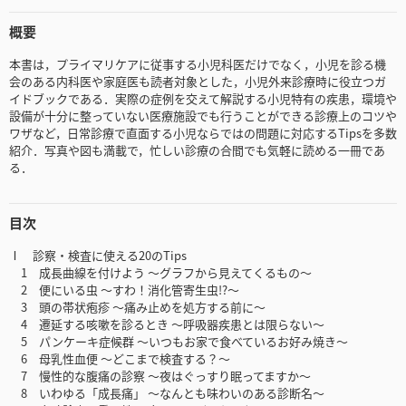
概要
本書は，プライマリケアに従事する小児科医だけでなく，小児を診る機
会のある内科医や家庭医も読者対象とした，小児外来診療時に役立つガ
イドブックである．実際の症例を交えて解説する小児特有の疾患，環境や
設備が十分に整っていない医療施設でも行うことができる診療上のコツや
ワザなど，日常診療で直面する小児ならではの問題に対応するTipsを多数
紹介．写真や図も満載で，忙しい診療の合間でも気軽に読める一冊であ
る．
目次
Ⅰ 診察・検査に使える20のTips
1 成長曲線を付けよう ～グラフから見えてくるもの～
2 便にいる虫 ～すわ！消化管寄生虫!?～
3 頭の帯状疱疹 ～痛み止めを処方する前に～
4 遷延する咳嗽を診るとき ～呼吸器疾患とは限らない～
5 パンケーキ症候群 ～いつもお家で食べているお好み焼き～
6 母乳性血便 ～どこまで検査する？～
7 慢性的な腹痛の診察 ～夜はぐっすり眠ってますか～
8 いわゆる「成長痛」 ～なんとも味わいのある診断名～