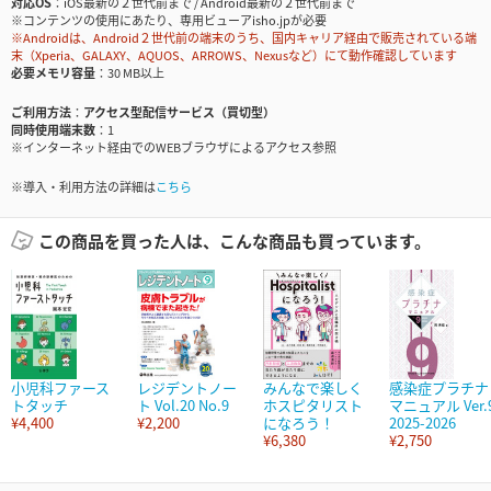
対応OS
iOS最新の２世代前まで / Android最新の２世代前まで
※コンテンツの使用にあたり、専用ビューアisho.jpが必要
※Androidは、Android２世代前の端末のうち、国内キャリア経由で販売されている端
末（Xperia、GALAXY、AQUOS、ARROWS、Nexusなど）にて動作確認しています
必要メモリ容量
30 MB以上
ご利用方法
アクセス型配信サービス（買切型）
同時使用端末数
1
※インターネット経由でのWEBブラウザによるアクセス参照
※導入・利用方法の詳細は
こちら
この商品を買った人は、こんな商品も買っています。
小児科ファース
レジデントノー
みんなで楽しく
感染症プラチナ
トタッチ
ト Vol.20 No.9
ホスピタリスト
マニュアル Ver.
¥4,400
¥2,200
になろう！
2025-2026
¥6,380
¥2,750