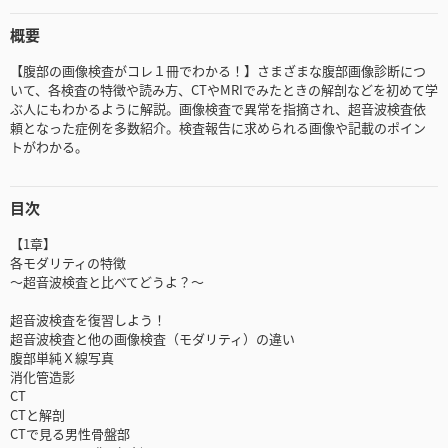
概要
【腹部の画像検査がコレ１冊でわかる！】さまざまな腹部画像診断につ
いて、各検査の特徴や読み方、CTやMRIでみたときの解剖などを初めて学
ぶ人にもわかるように解説。画像検査で異常を指摘され、超音波検査依
頼となった症例を多数紹介。検査報告に求められる画像や記載のポイン
トがわかる。
目次
【1章】
各モダリティの特徴
～超音波検査と比べてどうよ？～
超音波検査を復習しよう！
超音波検査と他の画像検査（モダリティ）の違い
腹部単純Ｘ線写真
消化管造影
CT
CTと解剖
CTで見る男性骨盤部