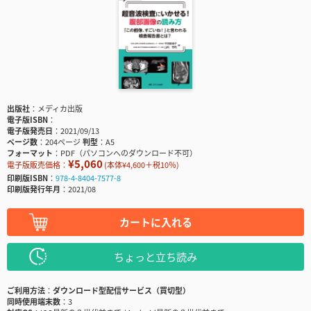
出版社
メディカ出版
電子版ISBN
電子版発売日
2021/09/13
ページ数
204ページ
判型
A5
フォーマット
PDF（パソコンへのダウンロード不可）
¥5,060
電子版販売価格：
(本体¥4,600＋税10％)
印刷版ISBN
978-4-8404-7577-8
印刷版発行年月
2021/08
カートに入れる
ちょっと立ち読み
ご利用方法
ダウンロード型配信サービス（買切型）
同時使用端末数
3