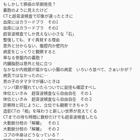
もしかして膵癌の早期発見？
嚢胞のように見えたけど
CTと超音波検査で印象が違ったときに
血尿にはカラードプラ その1
血尿にはカラードプラ その2
超音波検査でしか見えない小さな「石」
整復しても、すぐ再発する理由
意外と分からない、腹腔内か壁内か
病変をじっくりと観察すると
単なる骨盤内の嚢胞？
内臓脂肪は意外と役に立つ
なかなか内視鏡が届かない小腸の病変 いろいろ並べて、さぁいかが？
病気ではなかったのに…
男の子のタマタマが痛いときは
リンパ節が腫れていたらついでに鼠径も確認すべし
体位といきみ 超音波検査なら自由自在 その１
体位といきみ 超音波検査なら自由自在 その２
診察時と同じように、立位でも観察できちゃう
造影CTの「相」を味わうと新しい世界が見えてくる
CTまでの待ち時間に数秒だけでも超音波検査したら
大動脈分枝の「解離」 その１
大動脈分枝の「解離」 その２
コブの中身はどうなっている？