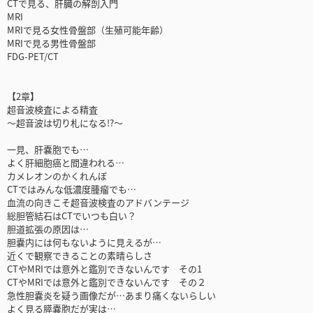
CTで見る、肝臓の解剖入門
MRI
MRIで見る女性骨盤部（生殖可能年齢）
MRIで見る男性骨盤部
FDG-PET/CT
【2章】
超音波検査による精査
～超音波は切り札になる!?～
一見、肝嚢胞でも…
よく肝細胞癌と間違われる…
カメレオンのかくれんぼ
CTではみんな低濃度腫瘤でも…
血流の向きこそ超音波検査のアドバンテージ
総胆管結石はCTでいつも白い？
胆道拡張の原因は…
胆嚢内には何もないように見えるが…
近くで観察できることの素晴らしさ
CTやMRIでは意外と鑑別できないんです その1
CTやMRIでは意外と鑑別できないんです その２
急性胆嚢炎を疑う画像だが…あまり痛くないらしい
よく見る膵嚢胞だが実は…