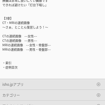
脾臓は非常に扱いにくい臓器です
できれば避けたい「灯台下暗し」
【3章】
CT・MRIの連続画像
～さぁ、とことん復習しよう！～
CTの連続画像 ––女性––
CTの連続画像 ––男性––
MRIの連続画像 ––女性・骨盤部––
MRIの連続画像 ––男性・骨盤部––
・索引
・症例目次
isho.jpアプリ
カテゴリー