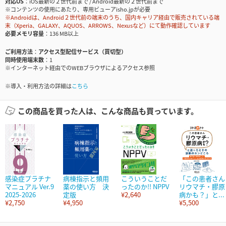
対応OS
iOS最新の２世代前まで / Android最新の２世代前まで
※コンテンツの使用にあたり、専用ビューアisho.jpが必要
※Androidは、Android２世代前の端末のうち、国内キャリア経由で販売されている端
末（Xperia、GALAXY、AQUOS、ARROWS、Nexusなど）にて動作確認しています
必要メモリ容量
136 MB以上
ご利用方法
アクセス型配信サービス（買切型）
同時使用端末数
1
※インターネット経由でのWEBブラウザによるアクセス参照
※導入・利用方法の詳細は
こちら
この商品を買った人は、こんな商品も買っています。
感染症プラチナ
病棟指示と頻用
こういうことだ
「この患者さん
マニュアル Ver.9
薬の使い方 決
ったのか!! NPPV
リウマチ・膠原
2025-2026
定版
¥2,640
病かも？」と...
¥2,750
¥4,950
¥5,500