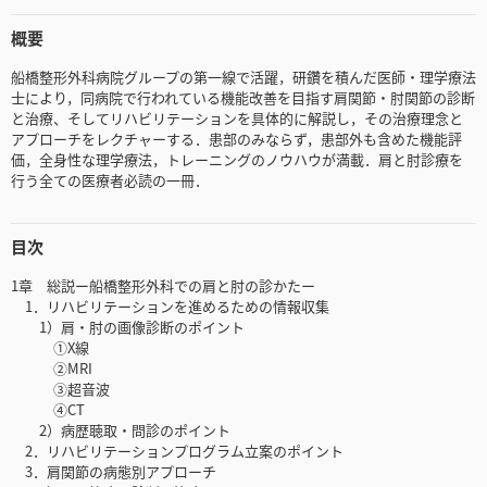
概要
船橋整形外科病院グループの第一線で活躍，研鑽を積んだ医師・理学療法
士により，同病院で行われている機能改善を目指す肩関節・肘関節の診断
と治療、そしてリハビリテーションを具体的に解説し，その治療理念と
アプローチをレクチャーする．患部のみならず，患部外も含めた機能評
価，全身性な理学療法，トレーニングのノウハウが満載．肩と肘診療を
行う全ての医療者必読の一冊．
目次
1章 総説ー船橋整形外科での肩と肘の診かたー
1．リハビリテーションを進めるための情報収集
1）肩・肘の画像診断のポイント
①X線
②MRI
③超音波
④CT
2）病歴聴取・問診のポイント
2．リハビリテーションプログラム立案のポイント
3．肩関節の病態別アプローチ