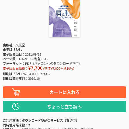
出版社
文光堂
電子版ISBN
電子版発売日
2021/09/13
ページ数
456ページ
判型
B5
フォーマット
PDF（パソコンへのダウンロード不可）
¥7,700
電子版販売価格：
(本体¥7,000＋税10％)
印刷版ISBN
978-4-8306-2741-5
印刷版発行年月
2019/10
カートに入れる
ちょっと立ち読み
ご利用方法
ダウンロード型配信サービス（買切型）
同時使用端末数
2