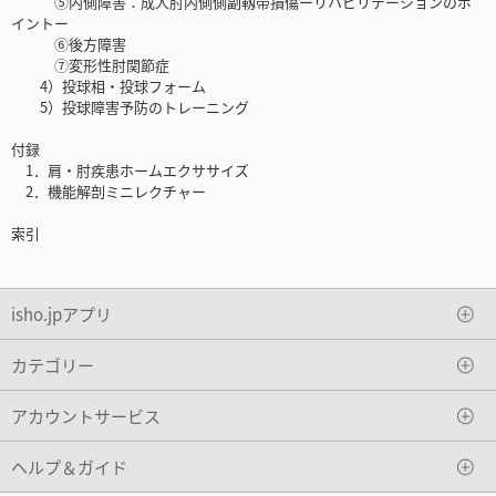
⑤内側障害：成人肘内側側副靱帯損傷ーリハビリテーションのポ
イントー
⑥後方障害
⑦変形性肘関節症
4）投球相・投球フォーム
5）投球障害予防のトレーニング
付録
1．肩・肘疾患ホームエクササイズ
2．機能解剖ミニレクチャー
索引
isho.jpアプリ
カテゴリー
アカウントサービス
ヘルプ＆ガイド