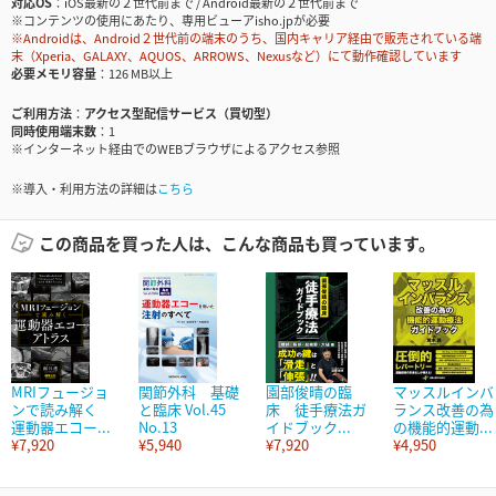
対応OS
iOS最新の２世代前まで / Android最新の２世代前まで
※コンテンツの使用にあたり、専用ビューアisho.jpが必要
※Androidは、Android２世代前の端末のうち、国内キャリア経由で販売されている端
末（Xperia、GALAXY、AQUOS、ARROWS、Nexusなど）にて動作確認しています
必要メモリ容量
126 MB以上
ご利用方法
アクセス型配信サービス（買切型）
同時使用端末数
1
※インターネット経由でのWEBブラウザによるアクセス参照
※導入・利用方法の詳細は
こちら
この商品を買った人は、こんな商品も買っています。
MRIフュージョ
関節外科 基礎
園部俊晴の臨
マッスルインバ
ンで読み解く
と臨床 Vol.45
床 徒手療法ガ
ランス改善の為
運動器エコー...
No.13
イドブック...
の機能的運動...
¥7,920
¥5,940
¥7,920
¥4,950