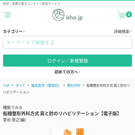
医学・医療の電子コンテンツ配信サービス
0
カテゴリー
詳細検索
ログイン／新規登録
初めての方へ
TOP
すべて
臨床医学（領域別）
整形外科
船橋整形外科方式 肩と肘のリ
ハビリテーション
機能でみる
船橋整形外科方式 肩と肘のリハビリテーション【電子版】
菅谷 啓之(編)