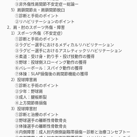
③非外傷性肩関節不安定症ー総論ー
5）肩鎖関節炎・肩鎖関節脱臼
①診断と手術のポイント
②リハビリテーションのポイント
2．肩・肘のスポーツ外傷・障害
1）スポーツ外傷（不安定症）
①診断と手術のポイント
②ラグビー選手におけるメディカルリハビリテーション
③ラグビー選手におけるアスレティックリハビリテーション
④柔道：受け身・釣り手・投げ技動作の獲得
⑤野球：投球側スローイング動作の獲得
⑥バレーボール：スパイク動作の獲得
⑦体操：SLAP損傷後の肩関節機能の獲得
2）投球障害肩
①診断と手術のポイント
②少年：野球肩
③成人：腱板断裂
④上方関節唇損傷
3）投球障害肘
①診断と治療のポイント
②野球選手の離断性骨軟骨炎
③体操選手の離断性骨軟骨炎
④内側障害：成人肘内側側副靱帯損傷ー診断と治療コンセプトー