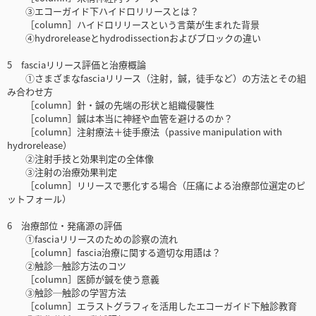
③エコーガイド下ハイドロリリースとは？
［column］ハイドロリリースという言葉が生まれた背景
④hydroreleaseとhydrodissectionおよびブロックの違い
5 fasciaリリース評価と治療概論
①さまざまなfasciaリリース（注射，鍼，徒手など）の方法とその組
み合わせ方
［column］針・鍼の先端の形状と組織侵襲性
［column］鍼は本当に神経や血管を避けるのか？
［column］注射療法＋徒手療法（passive manipulation with
hydrorelease）
②注射手技と効果判定の全体像
③注射の治療効果判定
［column］リリースで悪化する場合（圧痛による治療部位選定のピ
ットフォール）
6 治療部位・発痛源の評価
①fasciaリリースのための診察の流れ
［column］fascia治療に関する適切な用語は？
②触診─触診方法のコツ
［column］医師が鍼を使う意義
③触診─触診の学習方法
［column］エラストグラフィを活用したエコーガイド下触診教育