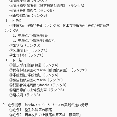
②腰部多裂筋（ランクA）
③腰椎横突起腹側（腰方形筋付着部）（ランクA）
④腰椎椎間関節包（ランクB）
⑤術後創部痛（ランクB）
F 下肢帯
①中殿筋/小殿筋/腸骨（ランク A）および中殿筋/小殿筋/股関節包
（ランクA）
1．中殿筋/小殿筋/腸骨
2．中殿筋/小殿筋/股関節包
②梨状筋（ランクB）
③S1後仙骨孔（ランクC）
④坐骨神経（ランクC）
G 下 肢
①鵞足/内側側副靱帯（ランクA）
②伏在神経周囲のfascia（膝関節周囲）（ランクB）
③半腱様筋/半膜様筋（ランクA）
④膝窩動脈周囲のfascia（ランクC）
⑤総腓骨神経周囲のfascia（ランクB）
⑥足関節部の上伸筋支帯（ランクB）
⑦足根洞（ランクA）
9 症例提示─fasciaハイドロリリースの実践が進む分野
①症例1 整形外科医の腰痛
②症例2 若年女性の上肢痛の原因は「顎関節」