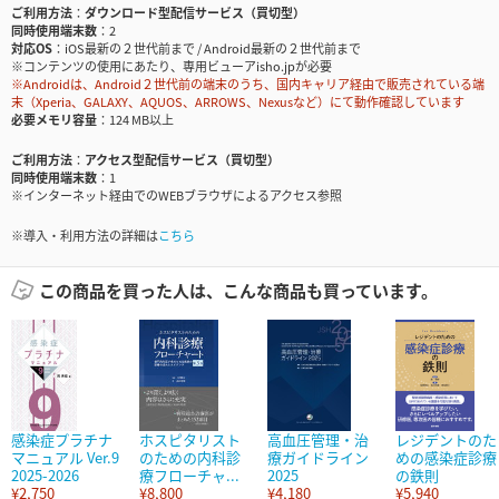
ご利用方法
ダウンロード型配信サービス（買切型）
同時使用端末数
2
対応OS
iOS最新の２世代前まで / Android最新の２世代前まで
※コンテンツの使用にあたり、専用ビューアisho.jpが必要
※Androidは、Android２世代前の端末のうち、国内キャリア経由で販売されている端
末（Xperia、GALAXY、AQUOS、ARROWS、Nexusなど）にて動作確認しています
必要メモリ容量
124 MB以上
ご利用方法
アクセス型配信サービス（買切型）
同時使用端末数
1
※インターネット経由でのWEBブラウザによるアクセス参照
※導入・利用方法の詳細は
こちら
この商品を買った人は、こんな商品も買っています。
感染症プラチナ
ホスピタリスト
高血圧管理・治
レジデントのた
マニュアル Ver.9
のための内科診
療ガイドライン
めの感染症診療
2025-2026
療フローチャ...
2025
の鉄則
¥2,750
¥8,800
¥4,180
¥5,940