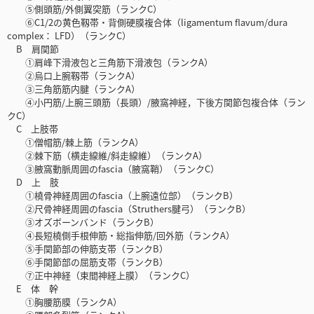
⑤側頭筋/外側翼突筋（ランクC）
⑥C1/2の黄色靱帯・背側硬膜複合体（ligamentum flavum/dura
complex： LFD）（ランクC）
B 肩関節
①肩峰下滑液包と三角筋下滑液包（ランクA）
②烏口上腕靱帯（ランクA）
③三角筋筋内腱（ランクA）
④小円筋/上腕三頭筋（長頭）/腋窩神経，下後方関節包複合体（ラン
クC）
C 上肢帯
①僧帽筋/棘上筋（ランクA）
②棘下筋（横走線維/斜走線維）（ランクA）
③腋窩動脈周囲のfascia（腋窩鞘）（ランクC）
D 上 肢
①橈骨神経周囲のfascia（上腕遠位部）（ランクB）
②尺骨神経周囲のfascia（Struthers腱弓）（ランクB）
③オズボーンバンド（ランクB）
④長短橈側手根伸筋・総指伸筋/回外筋（ランクA）
⑤手関節部の伸筋支帯（ランクB）
⑥手関節部の屈筋支帯（ランクB）
⑦正中神経（束間神経上膜）（ランクC）
E 体 幹
①胸腰筋膜（ランクA）