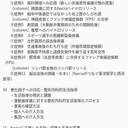
③症例3 歯科領域への応用（新しい非歯原性歯痛分類の提案）
［column］顔面痛に対するfasciaハイドロリリース
④症例4 脳卒中後遺症ではなかった右上肢のしびれ感
［column］神経疾患とファシア疼痛症候群（FPS）の合併
⑤症例5 創部痛（大動脈弁置換術のための開胸術後）
［column］腹壁へのハイドロリリース
⑥症例6 スポーツ選手の筋腱断裂後疼痛
⑦症例7 左肘窩部の採血後疼痛
⑧症例8 交通事故後のむち打ち症（外傷性頸部症候群）
⑨症例9 前胸部不快感と過換気発作を繰り返す若年女性
⑩症例10 膠原病（炎症性疾患）に合併するファシア疼痛症候群
（FPS）
［column］リンパ節炎後のリンパ節リリース
⑪症例11 脳出血後の頭痛・めまい（fasciaがつなぐ東洋医学と西洋
医学）
10 悪化因子への対応─整形内科的生活指導
・生活指導の現状と課題
・運動器疼痛に対する整形内科的生活指導のプロセス
・事実の確認方法
・個人への介入方法
・集団への介入方法
11 fasciaに注視した手術─認識と手技の変遷