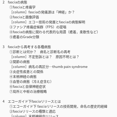
2 fasciaの病態
①fasciaと疼痛学
［column］fasciaの発痛源は「神経」か？
②fasciaと画像評価
［column］エコー技術の発展とfasciaの病態解明
③ファシア疼痛症候群（FPS）の提唱
④fasciaの病態に関わる代表的な用語（癒着，柔軟性など）
⑤癒着のGrade分類
3 fasciaから再考する各種病態
①診断とは何か？ 病名と診断名の再考
［column］不定愁訴とは？ 原因不明とは？
②関節の病態
［column］病名の再区分─thumb pain syndrome
③炎症性疾患との関係
④末梢神経の病態
⑤血管の病態（冷え症含む）
⑥fasciaと自律神経症状
⑦局所と中枢の治療戦略
4 エコーガイド下fasciaリリースとは
①エコーガイド下 fasciaリリースの技術開発，命名の歴史的経緯
②fasciaリリースの種類と適応
［column］末梢神経内リリース