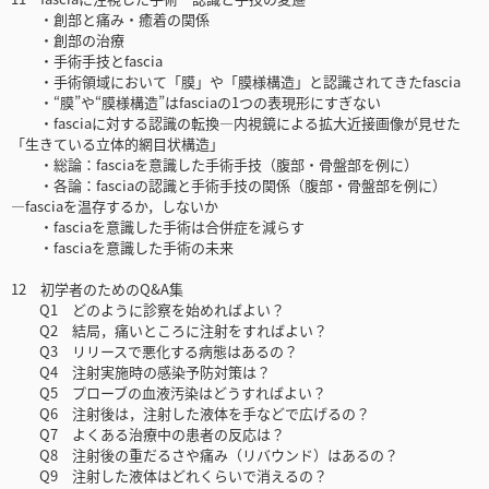
・創部と痛み・癒着の関係
・創部の治療
・手術手技とfascia
・手術領域において「膜」や「膜様構造」と認識されてきたfascia
・“膜”や“膜様構造”はfasciaの1つの表現形にすぎない
・fasciaに対する認識の転換―内視鏡による拡大近接画像が見せた
「生きている立体的網目状構造」
・総論：fasciaを意識した手術手技（腹部・骨盤部を例に）
・各論：fasciaの認識と手術手技の関係（腹部・骨盤部を例に）
―fasciaを温存するか，しないか
・fasciaを意識した手術は合併症を減らす
・fasciaを意識した手術の未来
12 初学者のためのQ&A集
Q1 どのように診察を始めればよい？
Q2 結局，痛いところに注射をすればよい？
Q3 リリースで悪化する病態はあるの？
Q4 注射実施時の感染予防対策は？
Q5 プローブの血液汚染はどうすればよい？
Q6 注射後は，注射した液体を手などで広げるの？
Q7 よくある治療中の患者の反応は？
Q8 注射後の重だるさや痛み（リバウンド）はあるの？
Q9 注射した液体はどれくらいで消えるの？