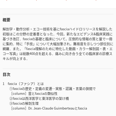
概要
解剖学・動作分析・エコー技術を基にfasciaハイドロリリースを解説した
初版はこの分野の定番書となった．今回，新たなエビデンス&臨床実践に
基づき改訂．fasciaの基礎と臨床について，圧倒的な情報の質と量で一冊
に集約．特に「手技」について大幅加筆され，難易度を示しつつ部位別に
網羅．また，「fascia理解のために特化した動画・カラー解剖図・表・エ
コー写真」は総数400点を超える．痛みに向き合う全ての臨床家の診療ス
キルが向上する．
目次
1 fascia（ファシア）とは
①fasciaの歴史・定義の変遷─実態・認識・言葉の狭間で
［column］雲とfasciaの類似性
②fasciaは西洋医学と東洋医学の架け橋
③fasciaの解剖生理
［column］Dr. Jean-Claude Guimberteauとfascia