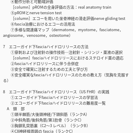
④動作分析と可動域評価
［column］pROMの全身評価の方法：real anatomy train
⑤pROMとnerve tension test
［column］エコーを用いた坐骨神経の滑走評価nerve gliding test
⑥fascia治療におけるエコーの活用法
⑦多様な関連痛マップ（dermatome，myotome，fasciatome，
angiosome，venosome，osteotome）
7 エコーガイド下fasciaハイドロリリースの方法
①穿刺および注射針の操作技術─注射針・シリンジ・薬液の選択
［column］fasciaハイドロリリースにおけるステロイド薬の適応
②fasciaハイドロリリースに伴う合併症
③安全で確実に注射するための工夫と学び方
④安全確実なfasciaハイドロリリースのための教え方（気胸を克服す
る）
8 エコーガイド下fasciaハイドロリリース（US FHR）の実践
①エコーガイド下fasciaハイドロリリースの学習法
②エコーガイド下fasciaハイドロリリースの難易度一覧
A 頸 部
①頭半棘筋/大後頭神経/下頭斜筋（ランクA）
②中斜角筋/後斜角筋/第1肋骨（ランクC）
③胸鎖乳突筋裏（C2〜3 レベル）（ランクB）
④C8神経根周囲の fascia（ランクC）