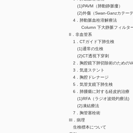
(1)PAVM（肺動静脈瘻）
(2)外傷（Swan-Ganzカテーテ
4．肺動脈血栓溶解療法
Column 下大静脈フィルタ
II．非血管系
1．CTガイド下肺生検
(1)通常の生検
(2)CT透視下穿刺
2．胸腔鏡下肺切除術のためのVA
3．気道ステント
4．胸腔ドレナージ
5．気管支鏡下肺生検
6．肺腫瘍に対する経皮的治療
(1)RFA（ラジオ波焼灼療法)
(2)凍結療法
7．胸管塞栓術
III．病理
生検標本について