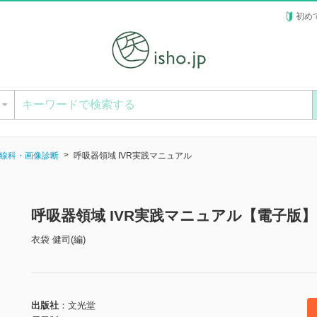
初め
ー
線科・画像診断
呼吸器領域 IVR実践マニュアル
呼吸器領域 IVR実践マニュアル【電子版】
衣袋 健司(編)
出版社
文光堂