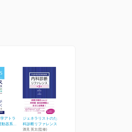
剖学アトラ
ジェネラリストのための内
動器系...
科診断リファレンス 第2版
酒見 英太(監修)