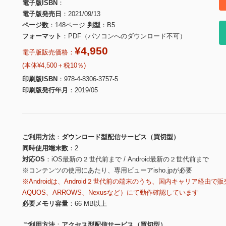
電子版ISBN
電子版発売日
2021/09/13
ページ数
148ページ
判型
B5
フォーマット
PDF（パソコンへのダウンロード不可）
¥4,950
電子版販売価格：
(本体¥4,500＋税10％)
印刷版ISBN
978-4-8306-3757-5
印刷版発行年月
2019/05
ご利用方法
ダウンロード型配信サービス（買切型）
同時使用端末数
2
対応OS
iOS最新の２世代前まで / Android最新の２世代前まで
※コンテンツの使用にあたり、専用ビューアisho.jpが必要
※Androidは、Android２世代前の端末のうち、国内キャリア経由で販
AQUOS、ARROWS、Nexusなど）にて動作確認しています
必要メモリ容量
66 MB以上
ご利用方法
アクセス型配信サービス（買切型）