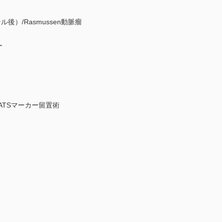
ル後）/Rasmussen動脈瘤
ー
TSマーカー留置術