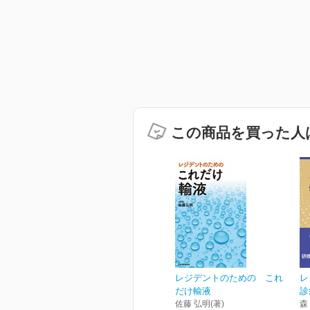
この商品を買った人
レジデントのための これ
レ
だけ輸液
診
佐藤 弘明(著)
森