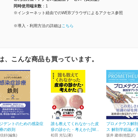
同時使用端末数
1
※インターネット経由でのWEBブラウザによるアクセス参照
※導入・利用方法の詳細は
こちら
は、こんな商品も買っています。
ジデントのための感染症
誰も教えてくれなかった皮
プロメテウス解
療の鉄則
疹の診かた・考えかた[W...
ス 解剖学総論／運
 信好(編集)
松田 光弘(著)
坂井 建雄(他監訳)