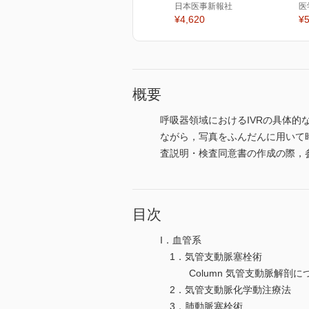
日本医事新報社
医
¥4,620
¥5
概要
呼吸器領域におけるIVRの具体
ながら，写真をふんだんに用いて
査説明・検査同意書の作成の際，
目次
I．血管系
1．気管支動脈塞栓術
Column 気管支動脈解剖に
2．気管支動脈化学動注療法
3．肺動脈塞栓術