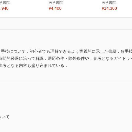
学書院
医学書院
医学書院
,940
¥4,400
¥14,300
的な手技について，初心者でも理解できるよう実践的に示した書籍．各手
時間的経過に沿って解説．適応条件・除外条件や，参考となるガイドラ
参考となる内容も盛り込まれている．
ついて