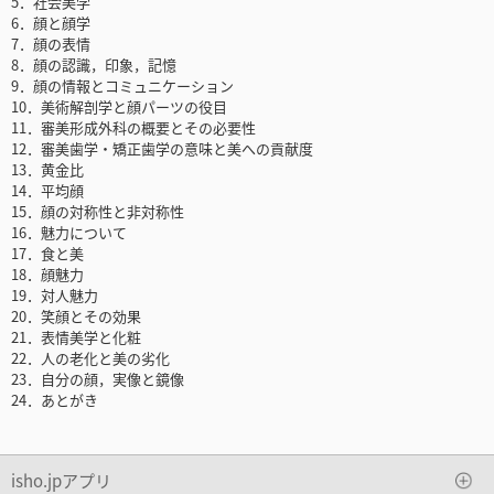
5．社会美学
6．顔と顔学
7．顔の表情
8．顔の認識，印象，記憶
9．顔の情報とコミュニケーション
10．美術解剖学と顔パーツの役目
11．審美形成外科の概要とその必要性
12．審美歯学・矯正歯学の意味と美への貢献度
13．黄金比
14．平均顔
15．顔の対称性と非対称性
16．魅力について
17．食と美
18．顔魅力
19．対人魅力
20．笑顔とその効果
21．表情美学と化粧
22．人の老化と美の劣化
23．自分の顔，実像と鏡像
24．あとがき
isho.jpアプリ