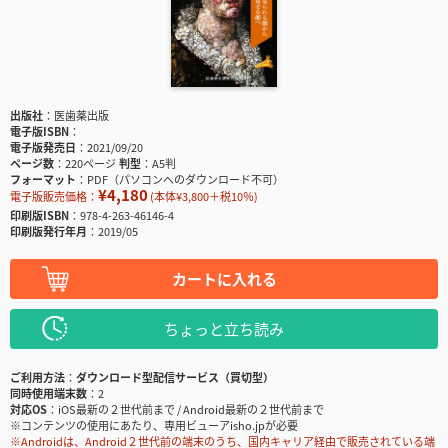
出版社
医歯薬出版
電子版ISBN
電子版発売日
2021/09/20
ページ数
220ページ
判型
A5判
フォーマット
PDF（パソコンへのダウンロード不可）
¥4,180
電子版販売価格：
(本体¥3,800＋税10％)
印刷版ISBN
978-4-263-46146-4
印刷版発行年月
2019/05
カートに入れる
ちょっと立ち読み
ご利用方法
ダウンロード型配信サービス（買切型）
同時使用端末数
2
対応OS
iOS最新の２世代前まで / Android最新の２世代前まで
※コンテンツの使用にあたり、専用ビューアisho.jpが必要
※Androidは、Android２世代前の端末のうち、国内キャリア経由で販売されている端