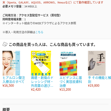
末（Xperia、GALAXY、AQUOS、ARROWS、Nexusなど）にて動作確認しています
必要メモリ容量
34 MB以上
ご利用方法
アクセス型配信サービス（買切型）
同時使用端末数
1
※インターネット経由でのWEBブラウザによるアクセス参照
※導入・利用方法の詳細は
こちら
この商品を買った人は、こんな商品も買っています。
ヒアルロン酸注
褥瘡・創傷のド
エビデンスに基
手 その機能と
入療法のすべて
レッシング材・
づく美容皮膚科
剖
¥16,500
外用薬の選び...
治療
¥19,800
¥2,420
¥13,200
概要