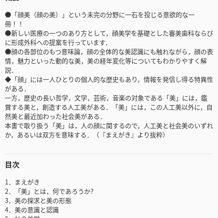
●「顔美（顔の美）」という未完の分野に一石を投じる意欲的な一
冊！！
●新しい医療の一つのあり方として，顔美学を基礎とした審美歯科ならび
に形成外科への提案を行っています．
●顔の各部位のもつ意味論，顔の全体的な美認識にも触れながら，顔の表
情，魅力といった動的な美，美の経年変化等についてもわかりやすく解
説．
◆「顔」には一人ひとりの個人的な歴史もあり，情報を発信し得る特異性
がある．
一方，歴史の長い哲学，文学，芸術，音楽の対象である「美」には，鑑
賞する美と，創造する人工美がある．「美」には，この人工美以外に，自
然美と最近加わった社会美がある．
本書で取り扱う「美」は，人の顔に関するので，人工美と社会美のいずれ
か，あるいは双方を意味する．（『まえがき』より抜粋）
目次
1．まえがき
2．「美」とは，何であろうか?
3．美の探求と美の形態
4．美の意識と認識