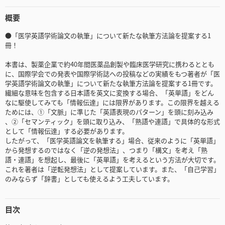
概要
●「医学英語学術論文の執筆」について新たな執筆方法論を提案する1
冊！
本書は、製薬企業で約40年間医薬品創製や臨床医学研究に携わるととも
に、国際学会での発表や国際学術誌への投稿などの実績をもつ著者が「医
学英語学術論文の執筆」について新たな執筆方法論を提案する1冊です。
繊細な意味を包含する日本語を英文に変換する場合、「英単語」をどん
なに駆使してみても「情報伝達」には限界があります。この限界を越える
ためには、①「文脈」に準じた「英語表現のパターン」を頭に刻み込み
、②「セマンティック」を頭に取り込み、「熟語や連語」で具体的な形式
として「情報伝達」する必要があります。
したがって、「医学英語論文を執筆する」場合、従来のように「英単語」
から発想するのではなく「逆の発想法」、つまり「構文」を考え「熟
語・連語」を想起し、最後に「英単語」を考えるという方法が大切です。
これを著者は「逆転発想法」として提案しています。また、「自己学習」
のみならず「辞書」としても使えるよう工夫しています。
目次