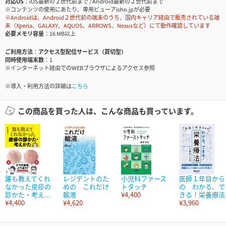
対応OS
iOS最新の２世代前まで / Android最新の２世代前まで
※コンテンツの使用にあたり、専用ビューアisho.jpが必要
※Androidは、Android２世代前の端末のうち、国内キャリア経由で販売されている端
末（Xperia、GALAXY、AQUOS、ARROWS、Nexusなど）にて動作確認しています
必要メモリ容量
16 MB以上
ご利用方法
アクセス型配信サービス（買切型）
同時使用端末数
1
※インターネット経由でのWEBブラウザによるアクセス参照
※導入・利用方法の詳細は
こちら
この商品を買った人は、こんな商品も買っています。
誰も教えてくれ
レジデントのた
小児科ファース
医師１年目から
なかった皮疹の
めの これだけ
トタッチ
の わかる、で
診かた・考え...
輸液
¥4,400
きる！栄養療法
¥4,400
¥4,620
¥3,960