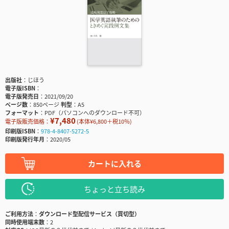
出版社
じほう
電子版ISBN
電子版発売日
2021/09/20
ページ数
850ページ
判型
A5
フォーマット
PDF（パソコンへのダウンロード不可）
¥7,480
電子版販売価格：
(本体¥6,800＋税10％)
印刷版ISBN
978-4-8407-5272-5
印刷版発行年月
2020/05
カートに入れる
ちょっと立ち読み
ご利用方法
ダウンロード型配信サービス（買切型）
同時使用端末数
2