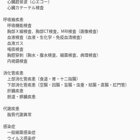
心臓超音波（心エコー）
心臓カテーテル検査
呼吸器疾患
呼吸機能検査
胸部Ｘ線検査、胸部CT検査，MRI検査（画像検査）
血液検査（血液・生化学・免疫血清検査）
血液ガス
喀痰検査
胸腔穿刺（胸水・腹水検査、細菌検査、病理検査）
内視鏡検査
消化管疾患
上部消化管疾患（食道・胃・十二指腸）
下部消化管疾患（空腸・回腸・盲腸・虫垂・結腸・直腸・肛門管）
肝臓疾患
胆道・膵臓疾患
代謝疾患
脂質代謝異常
感染症
一般細菌感染症
ウイルス感染症