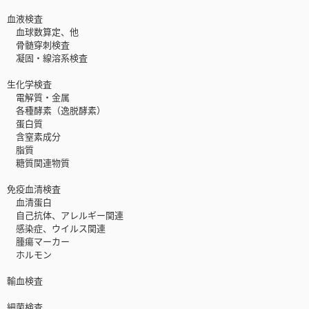
血液検査
血球数算定、他
骨髄穿刺検査
凝固・線溶系検査
生化学検査
電解質・金属
各種酵素（逸脱酵素）
蛋白質
含窒素成分
脂質
糖質関連物質
免疫血清検査
血清蛋白
自己抗体、アレルギー関連
感染症、ウイルス関連
腫瘍マーカー
ホルモン
輸血検査
細菌検査