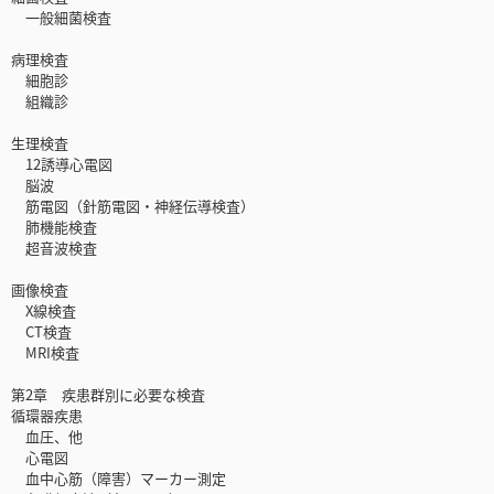
一般細菌検査
病理検査
細胞診
組織診
生理検査
12誘導心電図
脳波
筋電図（針筋電図・神経伝導検査）
肺機能検査
超音波検査
画像検査
X線検査
CT検査
MRI検査
第2章 疾患群別に必要な検査
循環器疾患
血圧、他
心電図
血中心筋（障害）マーカー測定