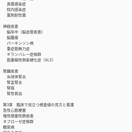
真菌感染症
院内感染症
薬剤耐性菌
神経疾患
脳卒中（脳血管疾患）
脳腫瘍
パーキンソン病
重症筋無力症
ギランバレー症候群
筋萎縮性側索硬化症（ALS）
腎臓疾患
糸球体腎炎
腎盂腎炎
腎癌
腎性貧血
第3章 臨床で役立つ検査値の見方と看護
急性心筋梗塞
慢性閉塞性肺疾患
ネフローゼ症候群
糖尿病