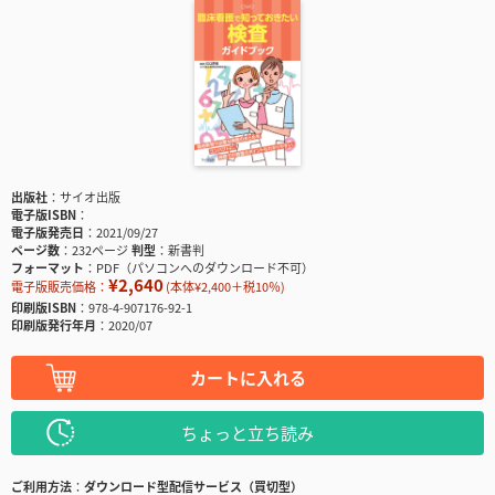
出版社
サイオ出版
電子版ISBN
電子版発売日
2021/09/27
ページ数
232ページ
判型
新書判
フォーマット
PDF（パソコンへのダウンロード不可）
¥2,640
電子版販売価格：
(本体¥2,400＋税10％)
印刷版ISBN
978-4-907176-92-1
印刷版発行年月
2020/07
カートに入れる
ちょっと立ち読み
ご利用方法
ダウンロード型配信サービス（買切型）