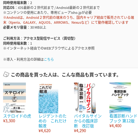
同時使用端末数
2
対応OS
iOS最新の２世代前まで / Android最新の２世代前まで
※コンテンツの使用にあたり、専用ビューアisho.jpが必要
※Androidは、Android２世代前の端末のうち、国内キャリア経由で販売されている端
末（Xperia、GALAXY、AQUOS、ARROWS、Nexusなど）にて動作確認しています
必要メモリ容量
30 MB以上
ご利用方法
アクセス型配信サービス（買切型）
同時使用端末数
1
※インターネット経由でのWEBブラウザによるアクセス参照
※導入・利用方法の詳細は
こちら
この商品を買った人は、こんな商品も買っています。
ステロイドの虎
レジデントのた
バイタルサイン
看護診断ハンド
¥3,300
めの これだけ
からの臨床診
ブック 第12版
輸液
断 改訂版
¥4,400
¥4,620
¥4,290