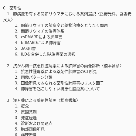
C 薬剤性
1 肺病変を有する関節リウマチにおける薬剤選択〈岳野光洋，吾妻安
良太〉
1．関節リウマチの肺病変と薬物治療をとりまく問題
2．関節リウマチの治療体系
3．csDMARDによる肺障害
4．bDMARDによる肺障害
5．JAK阻害
6．ILDを合併したRA治療薬の選択
2 抗がん剤―抗悪性腫瘍薬による肺障害の画像診断〈楠本昌彦〉
1．抗悪性腫瘍薬による薬剤性肺障害のCT所見
2．画像パターン分類
3．画像所見でみられる薬剤性肺障害のリスク因子
4．肺障害を起こしやすい抗悪性腫瘍薬について
3 漢方薬による薬剤性肺炎〈松島秀和〉
1．概念
2．原因薬剤
3．発症経過
4．診断および問題点
5．胸部画像所見
6．病理所見