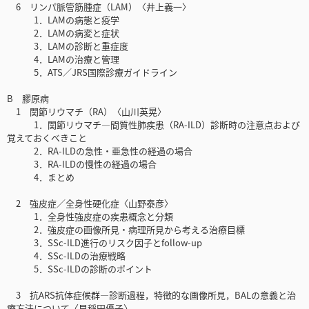
6 リンパ脈管筋腫症（LAM）〈井上義一〉
1．LAMの病態と疫学
2．LAMの病変と症状
3．LAMの診断と重症度
4．LAMの治療と管理
5．ATS／JRS国際診療ガイドライン
B 膠原病
1 関節リウマチ（RA）〈山川英晃〉
1．関節リウマチ―間質性肺疾患（RA-ILD）診断時の注意点および
覚えておくべきこと
2．RA-ILDの急性・亜急性の経過の場合
3．RA-ILDの慢性の経過の場合
4．まとめ
2 強皮症／全身性硬化症〈山野泰彦〉
1．全身性強皮症の疾患概念と分類
2．強皮症の画像所見・病理所見から考える治療目標
3．SSc-ILD進行のリスク因子とfollow-up
4．SSc-ILDの治療戦略
5．SSc-ILDの診断のポイント
3 抗ARS抗体症候群―診断過程，特徴的な画像所見，BALの意義と治
療方法について〈早稲田優子〉