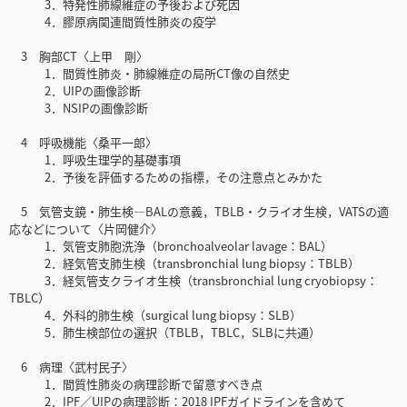
3．特発性肺線維症の予後および死因
4．膠原病関連間質性肺炎の疫学
3 胸部CT〈上甲 剛〉
1．間質性肺炎・肺線維症の局所CT像の自然史
2．UIPの画像診断
3．NSIPの画像診断
4 呼吸機能〈桑平一郎〉
1．呼吸生理学的基礎事項
2．予後を評価するための指標，その注意点とみかた
5 気管支鏡・肺生検―BALの意義，TBLB・クライオ生検，VATSの適
応などについて〈片岡健介〉
1．気管支肺胞洗浄（bronchoalveolar lavage：BAL）
2．経気管支肺生検（transbronchial lung biopsy：TBLB）
3．経気管支クライオ生検（transbronchial lung cryobiopsy：
TBLC）
4．外科的肺生検（surgical lung biopsy：SLB）
5．肺生検部位の選択（TBLB，TBLC，SLBに共通）
6 病理〈武村民子〉
1．間質性肺炎の病理診断で留意すべき点
2．IPF／UIPの病理診断：2018 IPFガイドラインを含めて