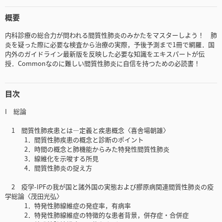
概要
内科診療の総合力が問われる間質性肺炎のみかたをマスターしよう！ 肺
炎を疑った際に必要な検査から治療の実際，予後予測まで1冊で網羅．国
内外のガイドライン最新版を反映した必要な知識をエキスパートが伝
授．Commonなのに難しい間質性肺炎に自信を持つための必読書！
目次
I 総論
1 間質性肺疾患とは―定義と疾患概念〈喜舎場朝雄〉
1．間質性肺疾患の概念と診断のポイント
2．時間の概念と肺機能からみた特発性間質性肺炎
3．線維化を示唆する所見
4．間質性肺炎の捉え方
2 疫学-IPFの我が国と諸外国の実態および膠原病関連間質性肺炎の疫
学総論〈茂田光弘〉
1．特発性肺線維症の発症率，有病率
2．特発性肺線維症の特徴的な患者背景，併存症・合併症