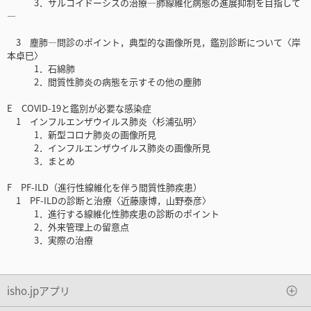
3．サルコイドーシスの治療―肺線維化病態の進展抑制を目指して
―
3 塵肺―問診のポイント，典型的な画像所見，鑑別診断について〈岸
本卓巳〉
1．石綿肺
2．間質性肺炎の病態を示すその他の塵肺
E COVID-19と鑑別が必要な感染症
1 インフルエンザウイルス肺炎〈杉浦弘明〉
1．新型コロナ肺炎の画像所見
2．インフルエンザウイルス肺炎の画像所見
3．まとめ
F PF-ILD（進行性線維化を伴う間質性肺疾患）
1 PF-ILDの診断と治療〈近藤康博，山野泰彦〉
1．進行する線維化性肺疾患の診断のポイント
2．外来管理上の留意点
3．実際の治療
isho.jpアプリ