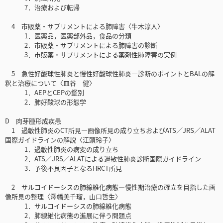
7．治療および転帰
4 市販薬・サプリメントによる肺障害〈牛木淳人〉
1．医薬品，医薬部外品，食品の分類
2．市販薬・サプリメントによる肺障害の診断
3．市販薬・サプリメントによる薬剤性肺障害の実例
5 急性好酸球性肺炎と慢性好酸球性肺炎―診断のポイントとBALの解
釈と治療について〈皿谷 健〉
1．AEPとCEPの鑑別
2．肺好酸球の形態学
D 肉芽腫形成疾患
1 過敏性肺炎のCT所見―画像所見の成り立ちおよびATS／JRS／ALAT
国際ガイドラインの解説〈江頭玲子〉
1．過敏性肺炎の病変の成り立ち
2．ATS／JRS／ALATによる過敏性肺炎診断国際ガイドライン
3．予後不良因子となるHRCT所見
2 サルコイドーシスの肺線維化病態―慢性期治療の確立を目指した画
像所見の整理〈澤幡美千瑠，山口哲生〉
1．サルコイドーシスの肺線維化病態
2．肺線維化病態の進展に伴う問題点