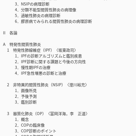
3．NSIPの病理診断
4．分類不能型間質性肺炎の病理像
5．過敏性肺炎の病理診断
6．膠原病でみられる間質性肺炎の病理診断
II 各論
A 特発性間質性肺炎
1 特発性肺線維症（IPF）〈坂東政司〉
1．IPFの診断アルゴリズムと鑑別疾患
2．IPF診断に関する課題と今後の方向性
3．慢性期IPFの治療
4．IPF急性増悪の診断と治療
2 非特異的間質性肺炎（NSIP）〈澄川裕充〉
1．画像所見
2．予後予測
3．鑑別診断
3 器質化肺炎（OP）〈冨岡洋海，李 正道〉
1．概念
2．COPの臨床像
3．COP診断のポイント