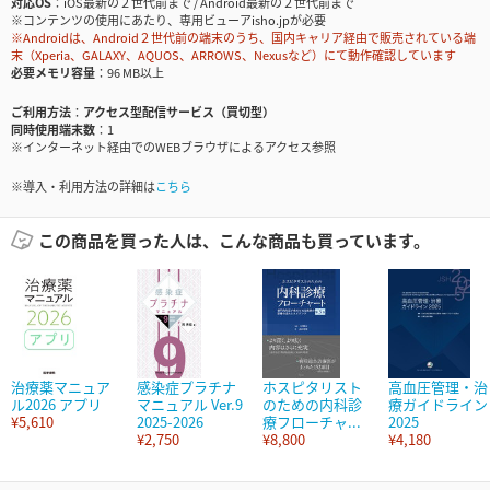
対応OS
iOS最新の２世代前まで / Android最新の２世代前まで
※コンテンツの使用にあたり、専用ビューアisho.jpが必要
※Androidは、Android２世代前の端末のうち、国内キャリア経由で販売されている端
末（Xperia、GALAXY、AQUOS、ARROWS、Nexusなど）にて動作確認しています
必要メモリ容量
96 MB以上
ご利用方法
アクセス型配信サービス（買切型）
同時使用端末数
1
※インターネット経由でのWEBブラウザによるアクセス参照
※導入・利用方法の詳細は
こちら
この商品を買った人は、こんな商品も買っています。
治療薬マニュア
感染症プラチナ
ホスピタリスト
高血圧管理・治
ル2026 アプリ
マニュアル Ver.9
のための内科診
療ガイドライン
¥5,610
2025-2026
療フローチャ...
2025
¥2,750
¥8,800
¥4,180