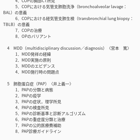
4．COPの胸部CT所見
5．COPにおける気管支肺胞洗浄（bronchoalveolar lavage：
BAL）の意義
6．COPにおける経気管支肺生検（transbronchial lung biopsy：
TBLB）の意義
7．COPの治療
8．OPのバリアント
4 MDD（multidisciplinary discussion／diagnosis）〈宮本 篤〉
1．MDD発祥の経緯
2．MDD実施の原則
3．MDDのエビデンス
4．MDD施行時の問題点
5 肺胞蛋白症（PAP）〈井上義一〉
1．PAPの分類と病態
2．PAPの疫学
3．PAPの症状，理学所見
4．PAPの検査所見
5．PAPの診断基準と診断アルゴリズム
6．PAPの重症度分類と治療
7．PAPの公的医療費補助
8．PAP診療ガイドライン