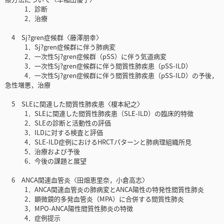
1．診断
2．治療
4 Sj?gren症候群〈藤澤朋幸〉
1．Sj?gren症候群に伴う肺病変
2．一次性Sj?gren症候群（pSS）に伴う気道病変
3．一次性Sj?gren症候群に伴う間質性肺疾患（pSS-ILD）
4．一次性Sj?gren症候群に伴う間質性肺疾患（pSS-ILD）の予後，
急性増悪，治療
5 SLEに関連した間質性肺疾患〈榎本紀之〉
1．SLEに関連した間質性肺疾患（SLE-ILD）の臨床的特徴
2．SLEの診断と活動性の評価
3．ILDに対する検査と評価
4．SLE-ILD症例におけるHRCTパターンと肺病理組織所見
5．治療および予後
6．今後の課題と展望
6 ANCA関連血管炎〈田畑恵里奈，小倉高志〉
1．ANCA関連血管炎の肺病変とANCA陽性の特発性間質性肺炎
2．顕微鏡的多発血管炎（MPA）に合併する間質性肺炎
3．MPO-ANCA陽性間質性肺炎の特徴
4．症例提示