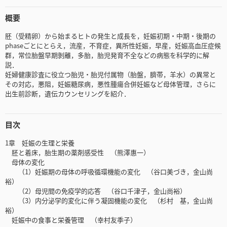
概要
胚（受精卵）から始まるヒトの発生と成長を，妊娠初期・中期・後期の
phaseごとにとらえ，流産，不育症，異所性妊娠，早産，妊娠高血圧症候
群，常位胎盤早期剝離，多胎，胎児発育不全などの病態を科学的に解
説．
妊婦健康診査に役立つ胎児・胎児付属物（胎盤，臍帯，羊水）の異常と
その対応，悪阻，妊娠糖尿病，悪性腫瘍合併妊娠など母体管理，さらに
出生前診断，遺伝カウンセリングを紹介．
目次
1章 妊娠の生理と栄養
胚と着床，胎生期の薬剤感受性 （熊澤惠一）
母体の変化
（1）妊娠期の母体の呼吸循環機能の変化 （谷口美づき，金山尚
裕）
（2）母児間の免疫学的応答 （谷口千津子，金山尚裕）
（3）内分泌学的変化に伴う凝固機能の変化 （杉村 基，金山尚
裕）
妊娠中の食事と栄養管理 （幸村友季子）