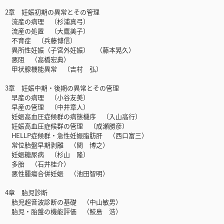
2章 妊娠初期の異常とその管理
流産の病理 （杉浦真弓）
流産の処置 （大鷹美子）
不育症 （兵藤博信）
異所性妊娠（子宮外妊娠） （藤本晃久）
悪阻 （高橋宏典）
甲状腺機能異常 （吉村 弘）
3章 妊娠中期・後期の異常とその管理
早産の病理 （小谷友美）
早産の管理 （中井章人）
妊娠高血圧症候群の病態機序 （入山高行）
妊娠高血圧症候群の管理 （成瀬勝彦）
HELLP症候群・急性妊娠脂肪肝 （西口富三）
常位胎盤早期剥離 （関 博之）
妊娠糖尿病 （杉山 隆）
多胎 （石井桂介）
悪性腫瘍合併妊娠 （池田智明）
4章 胎児診断
胎児超音波診断の基礎 （中山敏男）
胎児・胎盤の機能評価 （鮫島 浩）