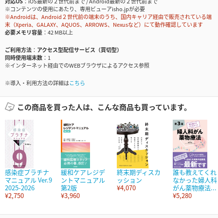
対応OS
iOS最新の２世代前まで / Android最新の２世代前まで
※コンテンツの使用にあたり、専用ビューアisho.jpが必要
※Androidは、Android２世代前の端末のうち、国内キャリア経由で販売されている端
末（Xperia、GALAXY、AQUOS、ARROWS、Nexusなど）にて動作確認しています
必要メモリ容量
42 MB以上
ご利用方法
アクセス型配信サービス（買切型）
同時使用端末数
1
※インターネット経由でのWEBブラウザによるアクセス参照
※導入・利用方法の詳細は
こちら
この商品を買った人は、こんな商品も買っています。
感染症プラチナ
緩和ケアレジデ
終末期ディスカ
誰も教えてくれ
マニュアル Ver.9
ントマニュアル
ッション
なかった婦人科
2025-2026
第2版
¥4,070
がん薬物療法...
¥2,750
¥3,960
¥5,280