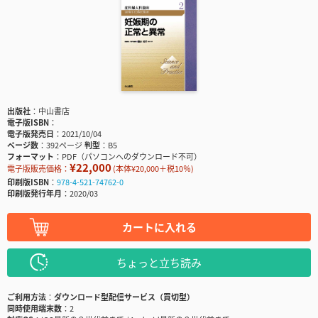
出版社
中山書店
電子版ISBN
電子版発売日
2021/10/04
ページ数
392ページ
判型
B5
フォーマット
PDF（パソコンへのダウンロード不可）
¥22,000
電子版販売価格：
(本体¥20,000＋税10％)
印刷版ISBN
978-4-521-74762-0
印刷版発行年月
2020/03
カートに入れる
ちょっと立ち読み
ご利用方法
ダウンロード型配信サービス（買切型）
同時使用端末数
2