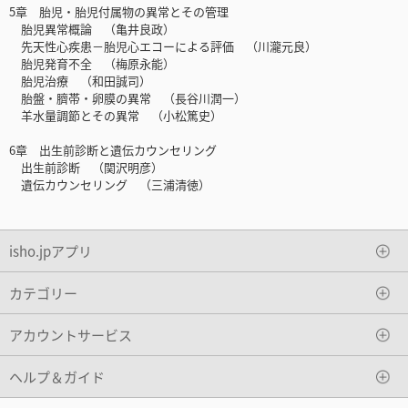
5章 胎児・胎児付属物の異常とその管理
胎児異常概論 （亀井良政）
先天性心疾患－胎児心エコーによる評価 （川瀧元良）
胎児発育不全 （梅原永能）
胎児治療 （和田誠司）
胎盤・臍帯・卵膜の異常 （長谷川潤一）
羊水量調節とその異常 （小松篤史）
6章 出生前診断と遺伝カウンセリング
出生前診断 （関沢明彦）
遺伝カウンセリング （三浦清徳）
isho.jpアプリ
カテゴリー
アカウントサービス
ヘルプ＆ガイド