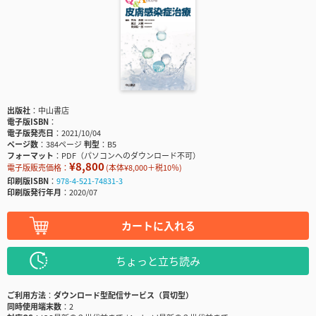
出版社
中山書店
電子版ISBN
電子版発売日
2021/10/04
ページ数
384ページ
判型
B5
フォーマット
PDF（パソコンへのダウンロード不可）
¥8,800
電子版販売価格：
(本体¥8,000＋税10％)
印刷版ISBN
978-4-521-74831-3
印刷版発行年月
2020/07
カートに入れる
ちょっと立ち読み
ご利用方法
ダウンロード型配信サービス（買切型）
同時使用端末数
2