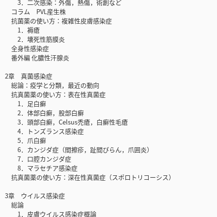
3．二次感染：外傷，熱傷，術創など
コラム PVL産生株
抗菌薬の使い方：複雑性皮膚感染症
1．褥瘡
2．壊死性筋膜炎
全身性感染症
番外編 化膿性汗腺炎
2章 真菌感染症
総論：疫学と分類，最近の動向
抗真菌薬の使い方：表在性真菌症
1．足白癬
2．体部白癬，股部白癬
3．頭部白癬，Celsus禿瘡，白癬性毛瘡
4．トンズランス感染症
5．爪白癬
6．カンジダ症（間擦疹，趾間びらん，爪囲炎）
7．口腔カンジダ症
8．マラセチア感染症
抗真菌薬の使い方：深在性真菌症（スポロトリコーシス）
3章 ウイルス感染症
総論
1．皮膚ウイルス感染症概論