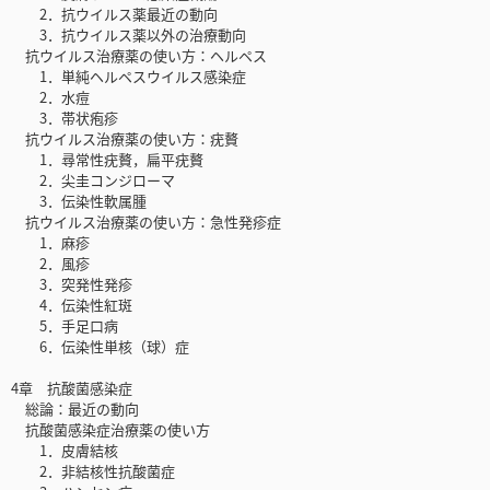
2．抗ウイルス薬最近の動向
3．抗ウイルス薬以外の治療動向
抗ウイルス治療薬の使い方：ヘルペス
1．単純ヘルペスウイルス感染症
2．水痘
3．帯状疱疹
抗ウイルス治療薬の使い方：疣贅
1．尋常性疣贅，扁平疣贅
2．尖圭コンジローマ
3．伝染性軟属腫
抗ウイルス治療薬の使い方：急性発疹症
1．麻疹
2．風疹
3．突発性発疹
4．伝染性紅斑
5．手足口病
6．伝染性単核（球）症
4章 抗酸菌感染症
総論：最近の動向
抗酸菌感染症治療薬の使い方
1．皮膚結核
2．非結核性抗酸菌症