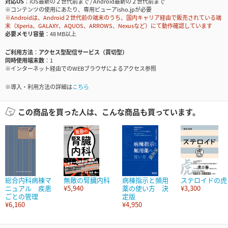
対応OS
iOS最新の２世代前まで / Android最新の２世代前まで
※コンテンツの使用にあたり、専用ビューアisho.jpが必要
※Androidは、Android２世代前の端末のうち、国内キャリア経由で販売されている端
末（Xperia、GALAXY、AQUOS、ARROWS、Nexusなど）にて動作確認しています
必要メモリ容量
48 MB以上
ご利用方法
アクセス型配信サービス（買切型）
同時使用端末数
1
※インターネット経由でのWEBブラウザによるアクセス参照
※導入・利用方法の詳細は
こちら
この商品を買った人は、こんな商品も買っています。
総合内科病棟マ
無敵の腎臓内科
病棟指示と頻用
ステロイドの虎
ニュアル 疾患
¥5,940
薬の使い方 決
¥3,300
ごとの管理
定版
¥6,160
¥4,950