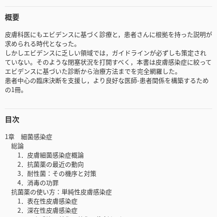
概要
皮膚科医にもエビデンスに基づく診療と，患者さんに根拠を持った説明が
求められる時代となった。
しかしエビデンスに乏しい領域では，ガイドラインが必ずしも策定され
ていない。そのような閉塞状況を打開すべく，本書は皮膚感染症に絞って
エビデンスに基づいた診断から治療方法までを完全網羅した。
患者中心の臨床決断を支援し，より良好な医師-患者関係を構築するため
の1冊。
目次
1章 細菌感染症
総論
1．皮膚細菌感染症概論
2．抗菌薬の最近の動向
3．耐性菌：その機序と対策
4．消毒の功罪
抗菌薬の使い方：単純性皮膚感染症
1．表在性皮膚感染症
2．深在性皮膚感染症