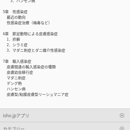
3．ハンセン病
5章 性感染症
最近の動向
性感染症治療（梅毒など）
6章 節足動物による皮膚感染症
1．疥癬
2．シラミ症
3．マダニ刺症とダニ媒介性感染症
7章 輸入感染症
皮膚関連の輸入感染症の種類
皮膚幼虫移行症
マダニ刺症
デング熱
ハンセン病
皮膚型/粘膜皮膚型リーシュマニア症
isho.jpアプリ
カテゴリー