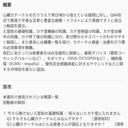
概要
心臓カテーテルを行ううえで常日頃から抱えている疑問に対し，Q&A形
式で簡潔で平易な文章と豊富な画像・イラストにより実践ですぐに役立
つ解説を提示。
入室前の基礎知識，カテ室機器の知識，カテ室検査の知識，カテ室治療
中の知識，カテ終了後の知識に分け，各分野のエキスパートがわかりやす
く解説し，また巻末には機種一覧を設け，カテーテル検査・治療を行う際
の必須事項を網羅。
改訂にあたっては執筆者をほぼ全面的に刷新し，最新デバイス（薬剤コー
ティングバルーンなど），モダリティ（IVUS, OCT/OFDIなど），補助循
環（ECMO・Impella），慢性完全閉塞病変に対するテクニックなどに関
する30項目を新たに追加。
目次
本書内で使用されている略語一覧
冠動脈の解剖
Ⅰ 今さら聞けない入室前の基礎知識 ― 知らないとカテ室に入れません
Q1 そもそも心臓カテーテルとはなんですか？ ［濱嵜裕司］
Q2 心臓カテーテルはどんな患者さんが適応となりますか？ ［濱嵜