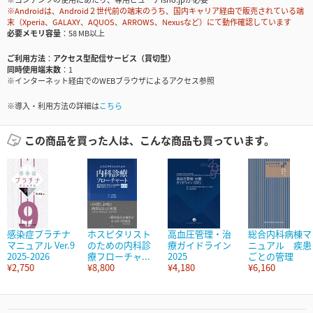
※Androidは、Android２世代前の端末のうち、国内キャリア経由で販売されている端
末（Xperia、GALAXY、AQUOS、ARROWS、Nexusなど）にて動作確認しています
必要メモリ容量
58 MB以上
ご利用方法
アクセス型配信サービス（買切型）
同時使用端末数
1
※インターネット経由でのWEBブラウザによるアクセス参照
※導入・利用方法の詳細は
こちら
この商品を買った人は、こんな商品も買っています。
感染症プラチナ
ホスピタリスト
高血圧管理・治
総合内科病棟マ
マニュアル Ver.9
のための内科診
療ガイドライン
ニュアル 疾患
2025-2026
療フローチャ...
2025
ごとの管理
¥2,750
¥8,800
¥4,180
¥6,160