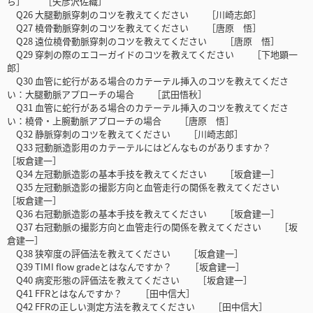
ら］ ［矢彦沢佐織］
Q26 大腿動脈穿刺のコツを教えてください ［川崎志郎］
Q27 橈骨動脈穿刺のコツを教えてください ［唐原 悟］
Q28 遠位橈骨動脈穿刺のコツを教えてください ［唐原 悟］
Q29 穿刺の際のエコーガイドのコツを教えてください ［下地顕一
郎］
Q30 血管に蛇行がある場合のカテーテル挿入のコツを教えてくださ
い：大腿動脈アプローチの場合 ［武田悟秋］
Q31 血管に蛇行がある場合のカテーテル挿入のコツを教えてくださ
い：橈骨・上腕動脈アプローチの場合 ［唐原 悟］
Q32 静脈穿刺のコツを教えてください ［川崎志郎］
Q33 冠動脈造影用のカテーテルにはどんなものがありますか？
［坂倉建一］
Q34 左冠動脈造影の基本手技を教えてください ［坂倉建一］
Q35 左冠動脈造影の撮影方向と血管走行の関係を教えてください
［坂倉建一］
Q36 右冠動脈造影の基本手技を教えてください ［坂倉建一］
Q37 右冠動脈の撮影方向と血管走行の関係を教えてください ［坂
倉建一］
Q38 狭窄度の評価法を教えてください ［坂倉建一］
Q39 TIMI flow gradeとはなんですか？ ［坂倉建一］
Q40 病変形態の評価法を教えてください ［坂倉建一］
Q41 FFRとはなんですか？ ［田中信大］
Q42 FFRの正しい測定方法を教えてください ［田中信大］