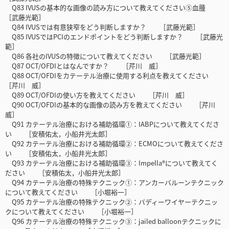
Q83 IVUSの基本的な画像の読み方について教えてください⑤血腫
［武藤光範］
Q84 IVUSでは有意狭窄をどう判断しますか？ ［武藤光範］
Q85 IVUSではPCIのエンドポイントをどう判断しますか？ ［武藤光
範］
Q86 各社のIVUSの特徴について教えてください ［武藤光範］
Q87 OCT/OFDIとはなんですか？ ［芹川 威］
Q88 OCT/OFDIをカテーテル治療に使用する利点を教えてください
［芹川 威］
Q89 OCT/OFDIの使い方を教えてください ［芹川 威］
Q90 OCT/OFDIの基本的な画像の読み方を教えてください ［芹川
威］
Q91 カテーテル治療における補助循環①：IABPについて教えてくださ
い ［安積佑太，小船井光太郎］
Q92 カテーテル治療における補助循環②：ECMOについて教えてくださ
い ［安積佑太，小船井光太郎］
Q93 カテーテル治療における補助循環③：Impella®について教えてく
ださい ［安積佑太，小船井光太郎］
Q94 カテーテル治療の特殊テクニック①：アンカーバルーンテクニック
について教えてください ［小堀裕一］
Q95 カテーテル治療の特殊テクニック②：バディーワイヤーテクニッ
クについて教えてください ［小堀裕一］
Q96 カテーテル治療の特殊テクニック③：jailed balloonテクニックに