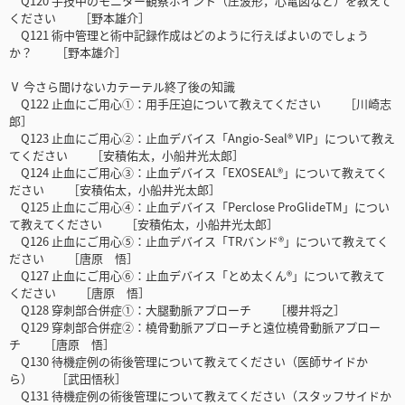
Q120 手技中のモニター観察ポイント（圧波形，心電図など）を教えて
ください ［野本雄介］
Q121 術中管理と術中記録作成はどのように行えばよいのでしょう
か？ ［野本雄介］
Ⅴ 今さら聞けないカテーテル終了後の知識
Q122 止血にご用心①：用手圧迫について教えてください ［川崎志
郎］
Q123 止血にご用心②：止血デバイス「Angio-Seal® VIP」について教え
てください ［安積佑太，小船井光太郎］
Q124 止血にご用心③：止血デバイス「EXOSEAL®」について教えてく
ださい ［安積佑太，小船井光太郎］
Q125 止血にご用心④：止血デバイス「Perclose ProGlideTM」につい
て教えてください ［安積佑太，小船井光太郎］
Q126 止血にご用心⑤：止血デバイス「TRバンド®」について教えてく
ださい ［唐原 悟］
Q127 止血にご用心⑥：止血デバイス「とめ太くん®」について教えて
ください ［唐原 悟］
Q128 穿刺部合併症①：大腿動脈アプローチ ［櫻井将之］
Q129 穿刺部合併症②：橈骨動脈アプローチと遠位橈骨動脈アプロー
チ ［唐原 悟］
Q130 待機症例の術後管理について教えてください（医師サイドか
ら） ［武田悟秋］
Q131 待機症例の術後管理について教えてください（スタッフサイドか