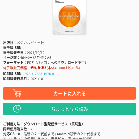
出版社
メジカルビュー社
電子版ISBN
電子版発売日
2021/10/12
ページ数
464ページ
判型
A5
フォーマット
PDF（パソコンへのダウンロード不可）
¥6,600
電子版販売価格：
(本体¥6,000＋税10％)
印刷版ISBN
978-4-7583-1976-8
印刷版発行年月
2021/10
カートに入れる
ちょっと立ち読み
ご利用方法
ダウンロード型配信サービス（買切型）
同時使用端末数
2
対応OS
iOS最新の２世代前まで / Android最新の２世代前まで
※コンテンツの使用にあたり、専用ビューアisho.jpが必要