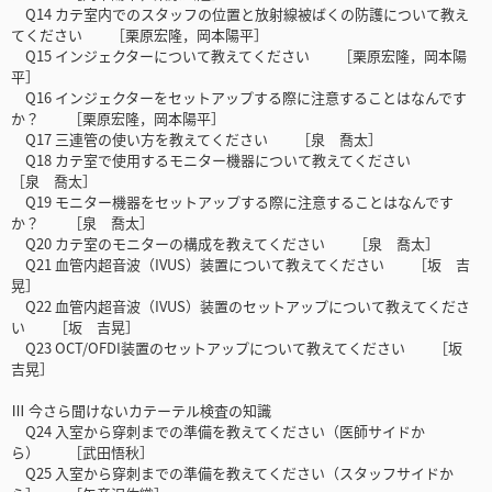
Q14 カテ室内でのスタッフの位置と放射線被ばくの防護について教え
てください ［栗原宏隆，岡本陽平］
Q15 インジェクターについて教えてください ［栗原宏隆，岡本陽
平］
Q16 インジェクターをセットアップする際に注意することはなんです
か？ ［栗原宏隆，岡本陽平］
Q17 三連管の使い方を教えてください ［泉 喬太］
Q18 カテ室で使用するモニター機器について教えてください
［泉 喬太］
Q19 モニター機器をセットアップする際に注意することはなんです
か？ ［泉 喬太］
Q20 カテ室のモニターの構成を教えてください ［泉 喬太］
Q21 血管内超音波（IVUS）装置について教えてください ［坂 吉
晃］
Q22 血管内超音波（IVUS）装置のセットアップについて教えてくださ
い ［坂 吉晃］
Q23 OCT/OFDI装置のセットアップについて教えてください ［坂
吉晃］
Ⅲ 今さら聞けないカテーテル検査の知識
Q24 入室から穿刺までの準備を教えてください（医師サイドか
ら） ［武田悟秋］
Q25 入室から穿刺までの準備を教えてください（スタッフサイドか