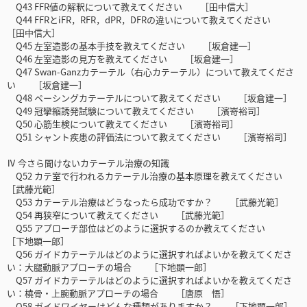
Q43 FFR値の解釈について教えてください ［田中信大］
Q44 FFRとiFR，RFR，dPR，DFRの違いについて教えてください
［田中信大］
Q45 左室造影の基本手技を教えてください ［坂倉建一］
Q46 左室造影の見方を教えてください ［坂倉建一］
Q47 Swan-Ganzカテーテル（右心カテーテル）について教えてくださ
い ［坂倉建一］
Q48 ペーシングカテーテルについて教えてください ［坂倉建一］
Q49 冠攣縮誘発試験について教えてください ［濱嵜裕司］
Q50 心筋生検について教えてください ［濱嵜裕司］
Q51 シャント疾患の評価法について教えてください ［濱嵜裕司］
Ⅳ 今さら聞けないカテーテル治療の知識
Q52 カテ室で行われるカテーテル治療の基本原理を教えてください
［武藤光範］
Q53 カテーテル治療はどうなったら成功ですか？ ［武藤光範］
Q54 再狭窄について教えてください ［武藤光範］
Q55 アプローチ部位はどのように選択するのか教えてください
［下地顕一郎］
Q56 ガイドカテーテルはどのように選択すればよいかを教えてくださ
い：大腿動脈アプローチの場合 ［下地顕一郎］
Q57 ガイドカテーテルはどのように選択すればよいかを教えてくださ
い：橈骨・上腕動脈アプローチの場合 ［唐原 悟］
Q58 ガイドワイヤーはどんな種類がありますか？ ［下地顕一郎］