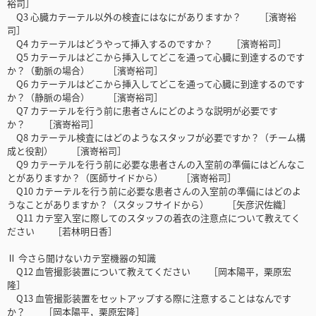
裕司］
Q3 心臓カテーテル以外の検査にはなにがありますか？ ［濱嵜裕
司］
Q4 カテーテルはどうやって挿入するのですか？ ［濱嵜裕司］
Q5 カテーテルはどこから挿入してどこを通って心臓に到達するのです
か？（動脈の場合） ［濱嵜裕司］
Q6 カテーテルはどこから挿入してどこを通って心臓に到達するのです
か？（静脈の場合） ［濱嵜裕司］
Q7 カテーテルを行う前に患者さんにどのような説明が必要です
か？ ［濱嵜裕司］
Q8 カテーテル検査にはどのようなスタッフが必要ですか？（チーム構
成と役割） ［濱嵜裕司］
Q9 カテーテルを行う前に必要な患者さんの入室前の準備にはどんなこ
とがありますか？（医師サイドから） ［濱嵜裕司］
Q10 カテーテルを行う前に必要な患者さんの入室前の準備にはどのよ
うなことがありますか？（スタッフサイドから） ［矢彦沢佐織］
Q11 カテ室入室に際してのスタッフの着衣の注意点について教えてく
ださい ［若林明日香］
Ⅱ 今さら聞けないカテ室機器の知識
Q12 血管撮影装置について教えてください ［岡本陽平，栗原宏
隆］
Q13 血管撮影装置をセットアップする際に注意することはなんです
か？ ［岡本陽平，栗原宏隆］