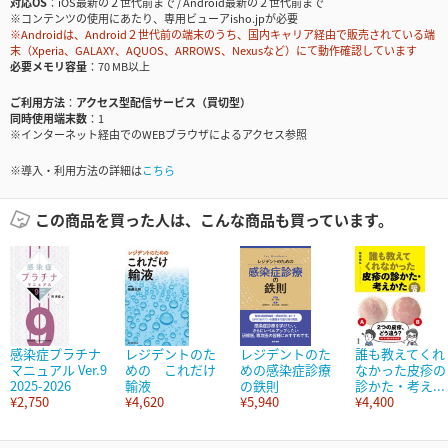
対応OS
iOS最新の２世代前まで / Android最新の２世代前まで
※コンテンツの使用にあたり、専用ビューアisho.jpが必要
※Androidは、Android２世代前の端末のうち、国内キャリア経由で販売されている端
末（Xperia、GALAXY、AQUOS、ARROWS、Nexusなど）にて動作確認しています
必要メモリ容量
70 MB以上
ご利用方法
アクセス型配信サービス（買切型）
同時使用端末数
1
※インターネット経由でのWEBブラウザによるアクセス参照
※導入・利用方法の詳細は
こちら
この商品を買った人は、こんな商品も買っています。
感染症プラチナ
レジデントのた
レジデントのた
誰も教えてくれ
マニュアル Ver.9
めの これだけ
めの感染症診療
なかった皮疹の
2025-2026
輸液
の鉄則
診かた・考え...
¥2,750
¥4,620
¥5,940
¥4,400