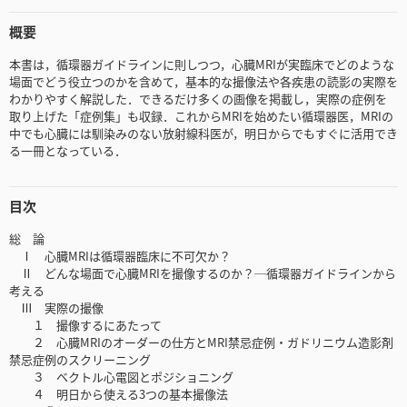
概要
本書は，循環器ガイドラインに則しつつ，心臓MRIが実臨床でどのような
場面でどう役立つのかを含めて，基本的な撮像法や各疾患の読影の実際を
わかりやすく解説した．できるだけ多くの画像を掲載し，実際の症例を
取り上げた「症例集」も収録．これからMRIを始めたい循環器医，MRIの
中でも心臓には馴染みのない放射線科医が，明日からでもすぐに活用でき
る一冊となっている．
目次
総 論
Ⅰ 心臓MRIは循環器臨床に不可欠か？
Ⅱ どんな場面で心臓MRIを撮像するのか？─循環器ガイドラインから
考える
Ⅲ 実際の撮像
１ 撮像するにあたって
２ 心臓MRIのオーダーの仕方とMRI禁忌症例・ガドリニウム造影剤
禁忌症例のスクリーニング
３ ベクトル心電図とポジショニング
４ 明日から使える3つの基本撮像法