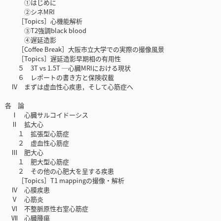
①はじめに
②シネMRI
［Topics］心機能解析
③T2強調black blood
④遅延造影
［Coffee Break］大阪市立大学での実際の撮像風景
［Topics］遅延造影早期相の有用性
５ 3T vs 1.5T ─心臓MRIにおける現状
６ レポートの書き方と保険収載
Ⅳ まずは虚血性心疾患，そして心筋症へ
各 論
Ⅰ 心臓サルコイドーシス
Ⅱ 拡大心
１ 拡張型心筋症
２ 虚血性心筋症
Ⅲ 肥大心
１ 肥大型心筋症
２ その他の心肥大を呈する疾患
［Topics］T1 mappingの撮像・解析
Ⅳ 心膜疾患
Ⅴ 心筋炎
Ⅵ 不整脈原性右室心筋症
Ⅶ 心臓腫瘍