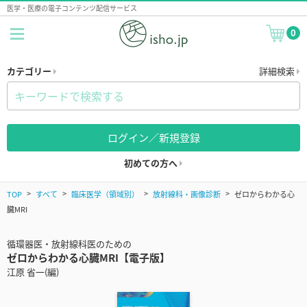
医学・医療の電子コンテンツ配信サービス
0
カテゴリー
詳細検索
ログイン／新規登録
初めての方へ
TOP
すべて
臨床医学（領域別）
放射線科・画像診断
ゼロからわかる心
臓MRI
循環器医・放射線科医のための
ゼロからわかる心臓MRI【電子版】
江原 省一(編)