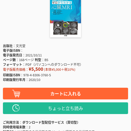
出版社
文光堂
電子版ISBN
電子版発売日
2021/10/11
ページ数
168ページ
判型
B5
フォーマット
PDF（パソコンへのダウンロード不可）
¥5,500
電子版販売価格：
(本体¥5,000＋税10％)
印刷版ISBN
978-4-8306-3760-5
印刷版発行年月
2020/10
カートに入れる
ちょっと立ち読み
ご利用方法
ダウンロード型配信サービス（買切型）
同時使用端末数
2