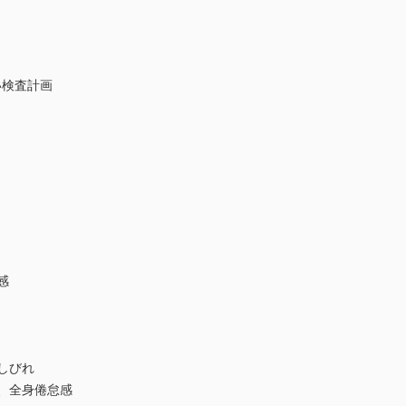
い検査計画
感
しびれ
、全身倦怠感