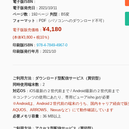
電子版ISBN
電子版発売日
2021/10/11
ページ数
192ページ
判型
B5変
フォーマット
PDF（パソコンへのダウンロード不可）
¥4,180
電子版販売価格：
(本体¥3,800＋税10％)
印刷版ISBN
978-4-7849-4967-0
印刷版発行年月
2021/10
ご利用方法
ダウンロード型配信サービス（買切型）
同時使用端末数
2
対応OS
iOS最新の２世代前まで / Android最新の２世代前まで
※コンテンツの使用にあたり、専用ビューアisho.jpが必要
※Androidは、Android２世代前の端末のうち、国内キャリア経由で販
AQUOS、ARROWS、Nexusなど）にて動作確認しています
必要メモリ容量
36 MB以上
ご利用方法
アクセス型配信サービス（買切型）