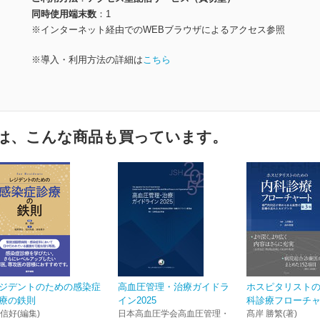
同時使用端末数
1
※インターネット経由でのWEBブラウザによるアクセス参照
※導入・利用方法の詳細は
こちら
は、こんな商品も買っています。
ジデントのための感染症
高血圧管理・治療ガイドラ
ホスピタリスト
療の鉄則
イン2025
科診療フローチャー
 信好(編集)
日本高血圧学会高血圧管理・
髙岸 勝繁(著)