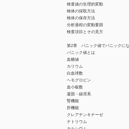
検査値の生理的変動
検体の採取方法
検体の保存方法
分析過程の変動要因
検査項目とその見方
第2章 パニック値でパニックに
パニック値とは
血糖値
カリウム
白血球数
ヘモグロビン
血小板数
凝固・線溶系
腎機能
肝機能
クレアチンキナーゼ
ナトリウム
カルシウム