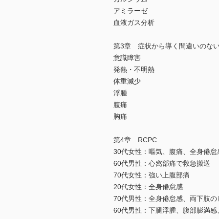
アミラーゼ
血液ガス分析
第3章 症状から導く間違いのな
意識障害
発熱・不明熱
体重減少
浮腫
腹痛
胸痛
第4章 RCPC
30代女性：嘔気、腹痛、全身倦怠
60代男性：心窩部痛で救急搬送
70代女性：強い上腹部痛
20代女性：全身倦怠感
70代男性：全身倦怠感、両下肢の
60代男性：下腿浮腫、腹部膨満感