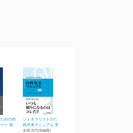
のための内
ジェネラリストのための内
ト 第...
科外来マニュアル 第3版
金城 光代(他編集)