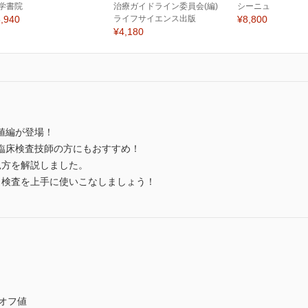
学書院
治療ガイドライン委員会(編)
シーニュ
,940
ライフサイエンス出版
¥8,800
¥4,180
値編が登場！
臨床検査技師の方にもおすすめ！
見方を解説しました。
、検査を上手に使いこなしましょう！
オフ値