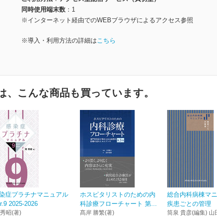
同時使用端末数
1
※インターネット経由でのWEBブラウザによるアクセス参照
※導入・利用方法の詳細は
こちら
は、こんな商品も買っています。
染症プラチナマニュアル
ホスピタリストのための内
総合内科病棟マ
r.9 2025-2026
科診療フローチャート 第...
疾患ごとの管理
 秀昭(著)
髙岸 勝繁(著)
筒泉 貴彦(編集) 山