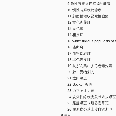
9 急性痘瘡状苔癬状粃糠疹
10 慢性苔癬状粃糠疹
11 顔面播種状粟粒性狼瘡
12 黄色肉芽腫
13 黄色腫
14 柑皮症
15 white fibrous papulos
16 雀卵斑
17 血管線維腫
18 黒色表皮腫
19 抗がん薬による色素沈着
20 棘・異物刺入
21 太田母斑
22 Becker 母斑
23 カフェオレ斑
24 炎症性線状疣贅状表皮母斑
25 脂腺母斑（類器官母斑）
26 膠原病の爪上皮血管所見
各論Ⅴ