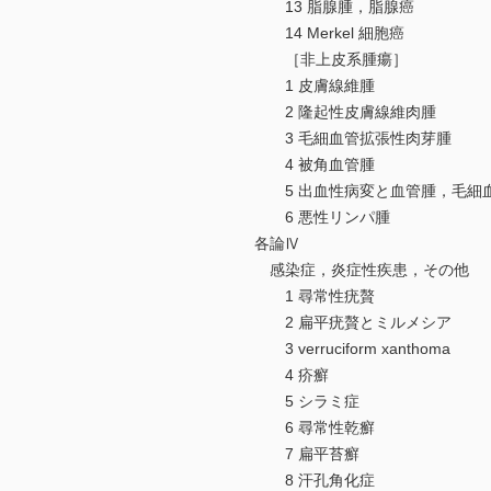
13 脂腺腫，脂腺癌
14 Merkel 細胞癌
［非上皮系腫瘍］
1 皮膚線維腫
2 隆起性皮膚線維肉腫
3 毛細血管拡張性肉芽腫
4 被角血管腫
5 出血性病変と血管腫，毛細
6 悪性リンパ腫
各論Ⅳ
感染症，炎症性疾患，その他
1 尋常性疣贅
2 扁平疣贅とミルメシア
3 verruciform xanthoma
4 疥癬
5 シラミ症
6 尋常性乾癬
7 扁平苔癬
8 汗孔角化症