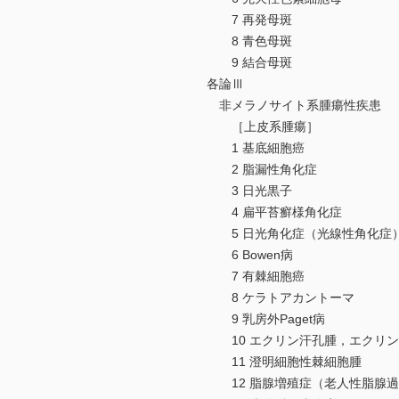
7 再発母斑
8 青色母斑
9 結合母斑
各論Ⅲ
非メラノサイト系腫瘍性疾患
［上皮系腫瘍］
1 基底細胞癌
2 脂漏性角化症
3 日光黒子
4 扁平苔癬様角化症
5 日光角化症（光線性角化症
6 Bowen病
7 有棘細胞癌
8 ケラトアカントーマ
9 乳房外Paget病
10 エクリン汗孔腫，エクリン
11 澄明細胞性棘細胞腫
12 脂腺増殖症（老人性脂腺過