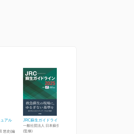
ニュアル
JRC蘇生ガイドライン2025
一般社団法人 日本蘇生協議会
(監修)
田 悠史(編