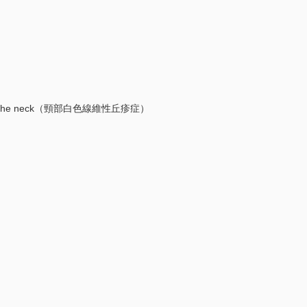
is of the neck（頸部白色線維性丘疹症）