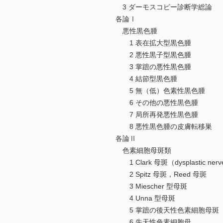
3 ダーモスコピー診断学総論
各論Ⅰ
悪性黒色腫
1 表在拡大型黒色腫
2 悪性黒子型黒色腫
3 掌蹠の悪性黒色腫
4 結節型黒色腫
5 無（低）色素性黒色腫
6 その他の悪性黒色腫
7 局所再発悪性黒色腫
8 悪性黒色腫の皮膚転移巣
各論Ⅱ
色素細胞母斑類
1 Clark 母斑（dysplastic ner
2 Spitz 母斑，Reed 母斑
3 Miescher 型母斑
4 Unna 型母斑
5 掌蹠の後天性色素細胞母斑
6 先天性色素細胞母