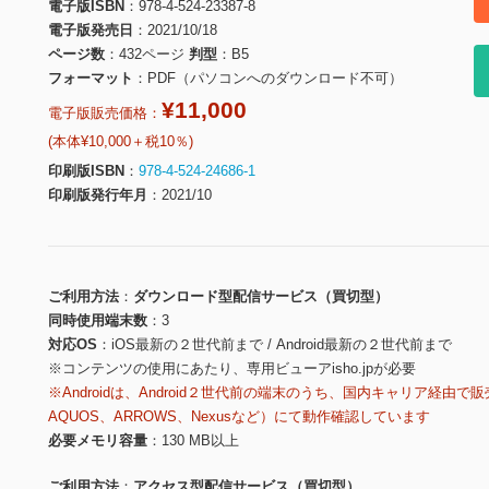
電子版ISBN
978-4-524-23387-8
電子版発売日
2021/10/18
ページ数
432ページ
判型
B5
フォーマット
PDF（パソコンへのダウンロード不可）
¥11,000
電子版販売価格：
(本体¥10,000＋税10％)
印刷版ISBN
978-4-524-24686-1
印刷版発行年月
2021/10
ご利用方法
ダウンロード型配信サービス（買切型）
同時使用端末数
3
対応OS
iOS最新の２世代前まで / Android最新の２世代前まで
※コンテンツの使用にあたり、専用ビューアisho.jpが必要
※Androidは、Android２世代前の端末のうち、国内キャリア経由で販
AQUOS、ARROWS、Nexusなど）にて動作確認しています
必要メモリ容量
130 MB以上
ご利用方法
アクセス型配信サービス（買切型）