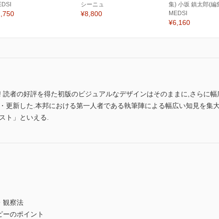
EDSI
シーニュ
集) 小坂 鎮太郎(編
,750
¥8,800
MEDSI
¥6,160
! 読者の好評を得た初版のビジュアルなデザインはそのままに,さらに
加・更新した.本邦における第一人者である執筆陣による幅広い知見を集
スト」といえる.
・観察法
ピーのポイント