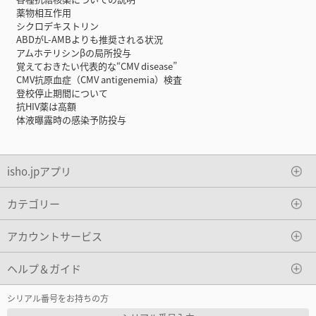
薬物相互作用
シクロデキストリン
ABDがL-AMBよりも推奨される状況
アムホテリシンβの局所投与
覚えておきたい代表的な“CMV disease”
CMV抗原血症（CMV antigenemia）検査
登校停止期間について
抗HIV薬は高額
体液曝露時の感染予防投与
isho.jpアプリ
カテゴリー
アカウントサービス
ヘルプ＆ガイド
シリアル番号をお持ちの方