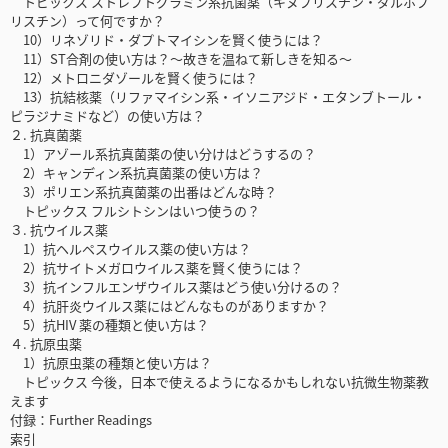
トピックス ストレプトグラミン系抗菌薬（キヌプリスチン・ダルホプ
リスチン）って何ですか？
10）リネゾリド・ダプトマイシンを賢く使うには？
11）ST合剤の使い方は？～故きを温ねて新しきを知る～
12）メトロニダゾールを賢く使うには？
13）抗結核薬（リファマイシン系・イソニアジド・エタンブトール・
ピラジナミドなど）の使い方は？
２. 抗真菌薬
1）アゾール系抗真菌薬の使い分けはどうするの？
2）キャンディン系抗真菌薬の使い方は？
3）ポリエン系抗真菌薬の出番はどんな時？
トピックス フルシトシンはいつ使うの？
３. 抗ウイルス薬
1）抗ヘルペスウイルス薬の使い方は？
2）抗サイトメガロウイルス薬を賢く使うには？
3）抗インフルエンザウイルス薬はどう使い分けるの？
4）抗肝炎ウイルス薬にはどんなものがありますか？
5）抗HIV 薬の種類と使い方は？
４. 抗原虫薬
1）抗原虫薬の種類と使い方は？
トピックス 今後，日本で使えるようになるかもしれない抗微生物薬教
えます
付録：Further Readings
索引