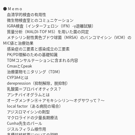
● M e m o
血清学的検査の有用性
微生物検査室とのコミュニケーション
IGRA検査〔インターフェロン（IFN）-γ遊離試験〕
質量分析（MALDI-TOF MS）を用いた菌の同定
メチシリン耐性黄色ブドウ球菌（MRSA）のバンコマイシン（VCM）の
MIC値と治療効果
感染症の三要素と感染成立の三要素
PK/PD理解のための基礎知識
TDMコンサルテーションに含まれる内容
CmaxとCpeak
治療薬物モニタリング（TDM）
CYP3A4とは
derepression（抑制解除，脱抑制）
乳酸菌＝プロバイオティクス？
アンチバイオグラムとは
オーグメンチンⓇ＋アモキシシリン～オグサワって？～
local factor（ある病院の場合）
アジスロマイシンの剤型
マクロライドの少量長期療法
Cunha先生のパール
ジスルフィラム様作用
各種抗結核薬についての説明