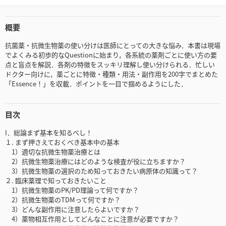
概要
抗菌薬・抗微生物薬の使い分けは医師にとっての大きな悩み．本書は現場
でよくみる初歩的なQuestionに始まり，各系統の薬剤ごとに使い方の要
点と盲点を解説．各剤の特徴をスッキリ理解し使い分けられる．忙しい
ドクター向けに，薬ごとに特徴・種類・用法・副作用を200字でまとめた
「Essence！」を収載．ポイントを一目で掴めるようにした．
目次
I．総論まず基本を知るべし！
１. まず押さえておくべき基本中の基本
1）適切な抗微生物薬治療とは
2）抗微生物薬治療にはどのような検査が役に立ちますか？
3）抗微生物薬の選択のため知っておきたい病原体の知識って？
２. 臨床薬理で知っておきたいこと
1）抗微生物薬のPK/PD理論って何ですか？
2）抗微生物薬のTDMって何ですか？
3）どんな副作用に注意したらよいですか？
4）薬物相互作用としてどんなことに注意が必要ですか？