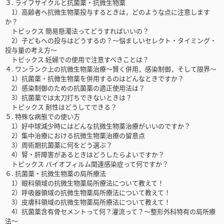
３. ライフサイクルと抗菌薬・抗微生物薬
1）高齢者へ抗微生物薬投与するときは，どのような点に注意します
か？
トピックス 簡易懸濁法ってどうすればいいの？
2）子どもへの投与はどうするの？～悩ましいセレクト・タイミング・
投与量の考え方～
トピックス 妊婦での使用で注意すべきことは？
４. ワンランク上の抗微生物薬治療～賢く併用，感染制御，そして限界～
1）抗菌薬・抗微生物薬を併用するのはどんなときですか？
2）感染制御のための抗菌薬の適正使用法は？
3）抗菌薬では太刀打ちできないときは？
トピックス 耐性はどうしてできる？
５. 特殊な病態での使い方
1）好中球減少時にはどんな抗微生物薬治療がいいのですか？
2）集中治療における抗微生物薬治療の留意点
3）周術期抗菌薬に何をどう選ぶ？
4）腎・肝障害があるときはどうしたらよいですか？
トピックス バイオフィルム関連感染症って何ですか？
６. 抗菌薬・抗微生物薬の局所療法
1）眼科領域の抗微生物薬局所療法について教えて！
2）呼吸器領域の抗微生物薬局所療法について教えて！
3）皮膚科領域の抗微生物薬局所療法について教えて！
4）抗菌薬含有骨セメントって何？灌流って？～整形外科特有の局所療
法～