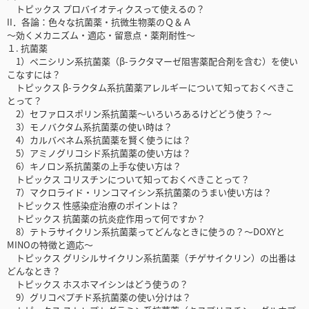
トピックス プロバイオティクスって使えるの？
II．各論：色々な抗菌薬・抗微生物薬のＱ＆Ａ
～効くメカニズム・適応・留意点・薬剤耐性〜
１. 抗菌薬
1）ペニシリン系抗菌薬（β-ラクタマーゼ阻害薬配合剤を含む）を使い
こなすには？
トピックス β-ラクタム系抗菌薬アレルギーについて知っておくべきこ
とって？
2）セファロスポリン系抗菌薬～いろいろあるけどどう使う？～
3）モノバクタム系抗菌薬の使い時は？
4）カルバペネム系抗菌薬を賢く使うには？
5）アミノグリコシド系抗菌薬の使い方は？
6）キノロン系抗菌薬の上手な使い方は？
トピックス コリスチンについて知っておくべきことって？
7）マクロライド・リンコマイシン系抗菌薬のうまい使い方は？
トピックス 性感染症治療のポイントは？
トピックス 抗菌薬の抗炎症作用って何ですか？
8）テトラサイクリン系抗菌薬ってどんなときに使うの？〜DOXYと
MINOの特徴と適応〜
トピックス グリシルサイクリン系抗菌薬（チゲサイクリン）の出番は
どんなとき？
トピックス ホスホマイシンはどう使うの？
9）グリコペプチド系抗菌薬の使い分けは？