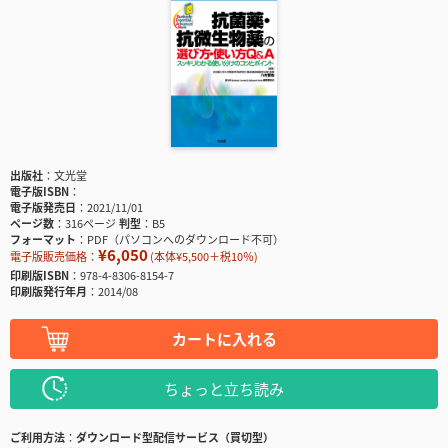
出版社
文光堂
電子版ISBN
電子版発売日
2021/11/01
ページ数
316ページ
判型
B5
フォーマット
PDF（パソコンへのダウンロード不可）
¥6,050
電子版販売価格：
(本体¥5,500＋税10％)
印刷版ISBN
978-4-8306-8154-7
印刷版発行年月
2014/08
カートに入れる
ちょっと立ち読み
ご利用方法
ダウンロード型配信サービス（買切型）