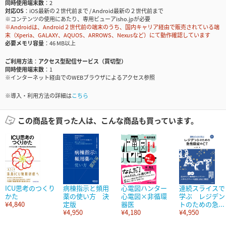
同時使用端末数
2
対応OS
iOS最新の２世代前まで / Android最新の２世代前まで
※コンテンツの使用にあたり、専用ビューアisho.jpが必要
※Androidは、Android２世代前の端末のうち、国内キャリア経由で販売されている端
末（Xperia、GALAXY、AQUOS、ARROWS、Nexusなど）にて動作確認しています
必要メモリ容量
46 MB以上
ご利用方法
アクセス型配信サービス（買切型）
同時使用端末数
1
※インターネット経由でのWEBブラウザによるアクセス参照
※導入・利用方法の詳細は
こちら
この商品を買った人は、こんな商品も買っています。
ICU思考のつくり
病棟指示と頻用
心電図ハンター
連続スライスで
かた
薬の使い方 決
心電図×非循環
学ぶ レジデン
¥4,840
定版
器医
トのための急...
¥4,950
¥4,180
¥4,950