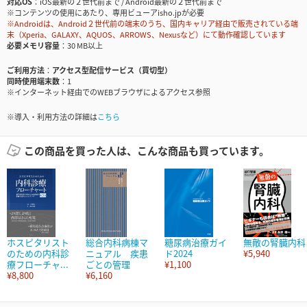
対応OS
iOS最新の２世代前まで / Android最新の２世代前まで
※コンテンツの使用にあたり、専用ビューアisho.jpが必要
※Androidは、Android２世代前の端末のうち、国内キャリア経由で販売されている端
末（Xperia、GALAXY、AQUOS、ARROWS、Nexusなど）にて動作確認しています
必要メモリ容量
30 MB以上
ご利用方法
アクセス型配信サービス（買切型）
同時使用端末数
1
※インターネット経由でのWEBブラウザによるアクセス参照
※導入・利用方法の詳細は
こちら
この商品を買った人は、こんな商品も買っています。
ホスピタリスト
総合内科病棟マ
糖尿病治療ガイ
無敵の腎臓内科
のための内科診
ニュアル 疾患
ド2024
¥5,940
療フローチャ...
ごとの管理
¥1,100
¥8,800
¥6,160