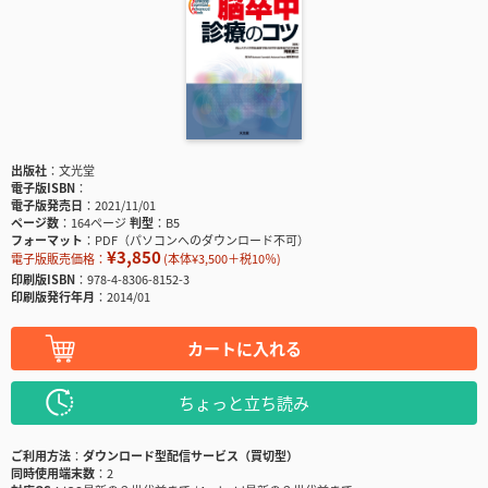
出版社
文光堂
電子版ISBN
電子版発売日
2021/11/01
ページ数
164ページ
判型
B5
フォーマット
PDF（パソコンへのダウンロード不可）
¥3,850
電子版販売価格：
(本体¥3,500＋税10％)
印刷版ISBN
978-4-8306-8152-3
印刷版発行年月
2014/01
カートに入れる
ちょっと立ち読み
ご利用方法
ダウンロード型配信サービス（買切型）
同時使用端末数
2