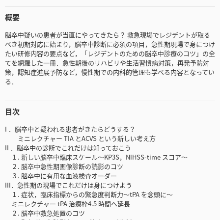
概要
脳卒中疑いの患者が当直にやってきたら？ 救急現場でレジデントが取る
べき初期対応に始まり，脳卒中診断に必須の項目，急性期現場で身につけ
たい研修内容の要点など，「レジデントのための脳卒中診療のコツ」の全
てを網羅した一冊．急性期後のリハビリや生活習慣病対策，再発予防対
策，認知症進展予防など，慢性期での内科的管理も学べる内容となってい
る．
目次
I ．脳卒中と疑われる患者がきたらどうする？
ミニレクチャー TIA とACVS という新しい考え方
II ．脳卒中の診断でこれだけは知っておこう
１. 新しい脳卒中臨床スケール〜KP3S，NIHSS-time スコア〜
２. 脳卒中急性期画像診断の読影のコツ
３. 脳卒中に有用な血液検査オーダー
III．急性期の現場でこれだけは身につけよう
１. 症状，臨床指標からの緊急度判断力〜tPA を念頭に〜
ミニレクチャー tPA 治療枠4.5 時間へ延長
２. 脳卒中救急処置のコツ