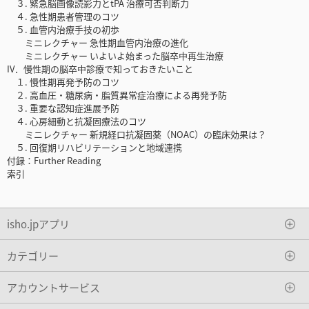
３. 緊急脳画像読影力とtPA 治療可否判断力
４. 急性期患者管理のコツ
５. 血管内治療手技の初歩
ミニレクチャー 急性期血管内治療の進化
ミニレクチャー いよいよ始まった脳卒中再生治療
IV．慢性期の脳卒中診療で知っておきたいこと
１. 慢性期再発予防のコツ
２. 高血圧・糖尿病・脂質異常症治療による再発予防
３. 重要な認知症進展予防
４. 心房細動と抗凝固療法のコツ
ミニレクチャー 新規経口抗凝固薬（NOAC）の臨床効果は？
５. 回復期リハビリテーションと地域連携
付録：Further Reading
索引
isho.jpアプリ
カテゴリー
アカウントサービス