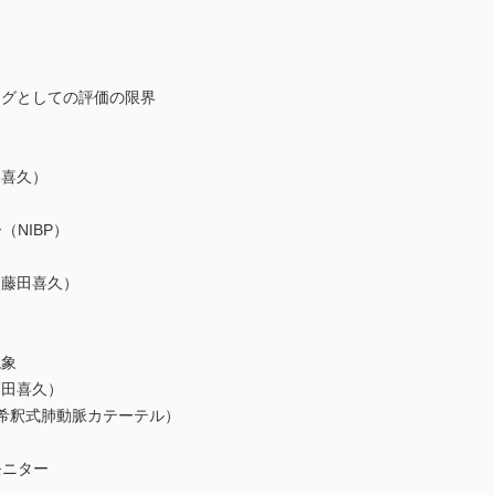
グとしての評価の限界
田喜久）
NIBP）
，藤田喜久）
象
藤田喜久）
釈式肺動脈カテーテル）
ニター