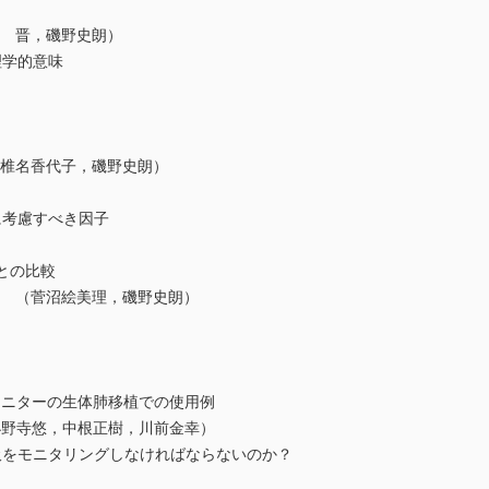
藤 晋，磯野史朗）
学的意味
（椎名香代子，磯野史朗）
考慮すべき因子
との比較
ー （菅沼絵美理，磯野史朗）
ニターの生体肺移植での使用例
小野寺悠，中根正樹，川前金幸）
モニタリングしなければならないのか？