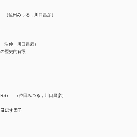
） （位田みつる，川口昌彦）
子
林 浩伸，川口昌彦）
の歴史的背景
IRS） （位田みつる，川口昌彦）
及ぼす因子