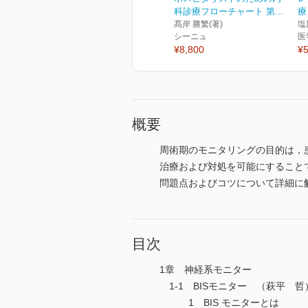
科診療フローチャート 第...
療
髙岸 勝繁(著)
塩
シーニュ
医
¥8,800
¥5
概要
周術期のモニタリングの目的は，
治療および対処を可能にすること
問題点およびコツについて詳細に
目次
1章 神経系モニター
1-1 BISモニター （萩平 哲
1 BIS モニターとは