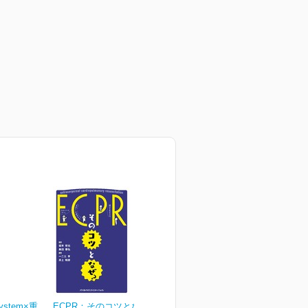
ystem×重
ECPR：そのコツとなぜ？