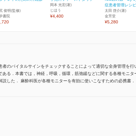
岡本 光宏(著)
症患者管理レシ
じほう
尻 俊明(監修)
太田 啓介(著)
¥4,400
学書院
金芳堂
,720
¥5,280
患者のバイタルサインをチェックすることによって適切な全身管理を行
である．本書では，神経，呼吸，循環，筋弛緩などに関する各種モニタ
解説した． 麻酔科医が各種モニターを有効に使いこなすための必携書．
）