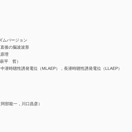
ズムバージョン
直後の脳波波形
原理
（萩平 哲）
時聴性誘発電位（MLAEP），長潜時聴性誘発電位（LLAEP）
（阿部龍一，川口昌彦）