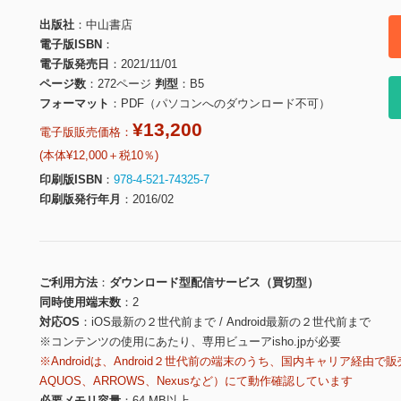
出版社
中山書店
電子版ISBN
電子版発売日
2021/11/01
ページ数
272ページ
判型
B5
フォーマット
PDF（パソコンへのダウンロード不可）
¥13,200
電子版販売価格：
(本体¥12,000＋税10％)
印刷版ISBN
978-4-521-74325-7
印刷版発行年月
2016/02
ご利用方法
ダウンロード型配信サービス（買切型）
同時使用端末数
2
対応OS
iOS最新の２世代前まで / Android最新の２世代前まで
※コンテンツの使用にあたり、専用ビューアisho.jpが必要
※Androidは、Android２世代前の端末のうち、国内キャリア経由で販
AQUOS、ARROWS、Nexusなど）にて動作確認しています
必要メモリ容量
64 MB以上