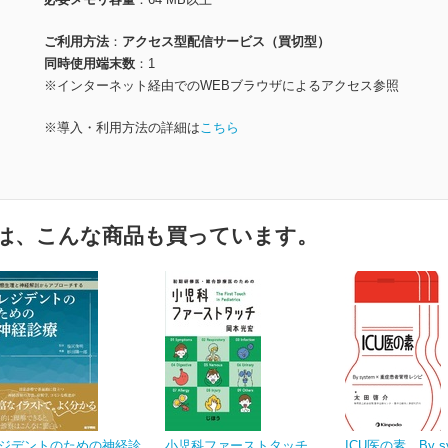
ご利用方法
アクセス型配信サービス（買切型）
同時使用端末数
1
※インターネット経由でのWEBブラウザによるアクセス参照
※導入・利用方法の詳細は
こちら
は、こんな商品も買っています。
ジデントのための神経診
小児科ファーストタッチ
ICU医の素 By s