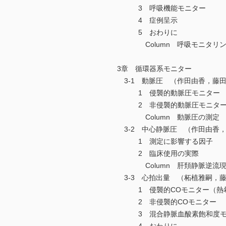
3 呼吸機能モニター
4 症例呈示
5 おわりに
Column 呼吸モニタリン
3章 循環器系モニター
3-1 動脈圧 （作田由香，藤
1 侵襲的動脈圧モニター
2 非侵襲的動脈圧モニター（
Column 動脈圧の測定
3-2 中心静脈圧 （作田由香
1 測定に影響する因子
2 臨床使用の実際
Column 肝頚静脈逆流現
3-3 心拍出量 （柘植雅嗣，
1 侵襲的COモニター（熱希
2 非侵襲的COモニター
3 混合静脈血酸素飽和度モ