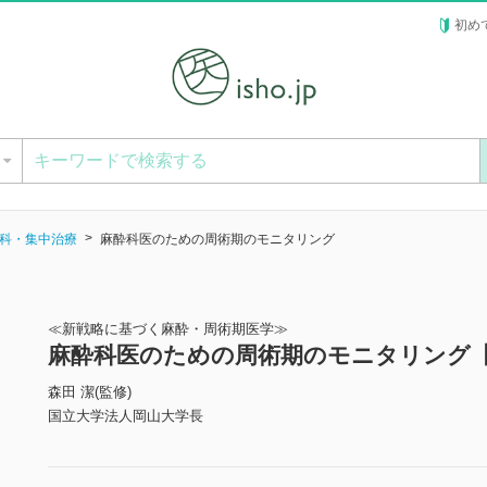
初め
ー
科・集中治療
麻酔科医のための周術期のモニタリング
≪新戦略に基づく麻酔・周術期医学≫
麻酔科医のための周術期のモニタリング
森田 潔(監修)
国立大学法人岡山大学長