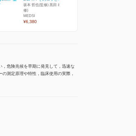
ピ
坂本 哲也(監修) 黒田 泰弘(監
修)
MEDSI
¥6,380
い，危険兆候を早期に発見して，迅速な
ーの測定原理や特性，臨床使用の実際，