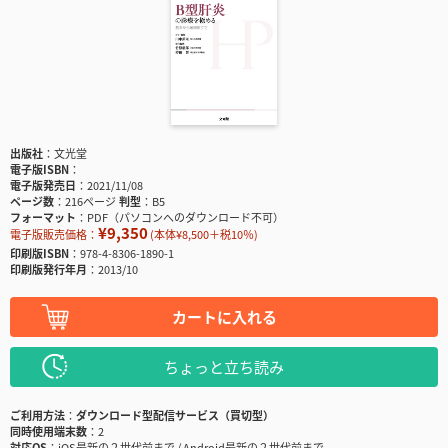
出版社
文光堂
電子版ISBN
電子版発売日
2021/11/08
ページ数
216ページ
判型
B5
フォーマット
PDF（パソコンへのダウンロード不可）
¥9,350
電子版販売価格：
(本体¥8,500＋税10％)
印刷版ISBN
978-4-8306-1890-1
印刷版発行年月
2013/10
カートに入れる
ちょっと立ち読み
ご利用方法
ダウンロード型配信サービス（買切型）
同時使用端末数
2
対応OS
iOS最新の２世代前まで / Android最新の２世代前まで