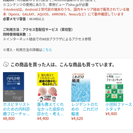
※コンテンツの使用にあたり、専用ビューアisho.jpが必要
※Androidは、Android２世代前の端末のうち、国内キャリア経由で販売されている端
末（Xperia、GALAXY、AQUOS、ARROWS、Nexusなど）にて動作確認しています
必要メモリ容量
46 MB以上
ご利用方法
アクセス型配信サービス（買切型）
同時使用端末数
1
※インターネット経由でのWEBブラウザによるアクセス参照
※導入・利用方法の詳細は
こちら
この商品を買った人は、こんな商品も買っています。
ホスピタリスト
誰も教えてくれ
レジデントのた
小児科ファース
のための内科診
なかった皮疹の
めの これだけ
トタッチ
療フローチャ...
診かた・考え...
輸液
¥4,400
¥8,800
¥4,400
¥4,620