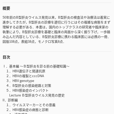
概要
50年前のB型肝炎ウイルス発見以来，B型肝炎の検査法や治療法は着実に
進歩してきたが，B型肝炎の診療を適切に行うにはその複雑な病態をまず
理解する必要がある．本書は，国内のトップクラスの研究者や臨床家の
執筆により，B型肝炎診療を基礎と臨床の両面から深く掘り下げ，一歩踏
み込んだ内容としている．B型肝炎診療に携わる臨床医には必携の一冊．
図版108点，表組38点，モノクロ写真8点．
目次
Ⅰ．基本編 ～Ｂ型肝炎を診る前の基礎知識～
１．HBV遺伝子と関連抗原
２．HBVの複製とcccDNA
３．HBV genotype
４．B型肝炎の感染経路と対策
５．HBV感染症のインパクト
Lecture Ｂ型肝炎ウイルス発見の歴史
II．診断編
１．ウイルスマーカーとその意義
２．HBV感染症の病態と診断