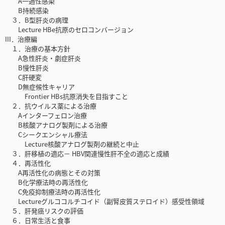
A一過性感染
B持続感染
３．B型肝炎の病理
Lecture HBe抗原のセロコンバージョン
III．治療編
１．治療の基本方針
A急性肝炎・劇症肝炎
B慢性肝炎
C肝硬変
D無症候性キャリア
Frontier HBs抗原消失を目指すこと
２．抗ウイルス薬による治療
Aインターフェロン治療
B核酸アナログ製剤による治療
Cシークエンシャル療法
Lecture核酸アナログ製剤の継続と中止
３．肝移植の適応－ HBV関連慢性肝不全の適応と成績
４．再活性化
A再活性化の病態とその対策
B化学療法時の再活性化
C免疫抑制療法時の再活性化
Lectureグルココルチコイド（副腎皮質ステロイド）感受性領域
５．肝発癌リスクの評価
６．日常生活と食事