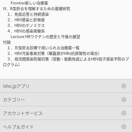
Frontier新しい治療薬
IV．B型肝炎を理解するための基礎研究
１．免疫応答と持続感染
２．HBV感染と肝発癌
３．HBVのゲノミクス
４．HBVの感染実験系
Lecture HBワクチンの歴史と今後の展望
付録
１．Ｂ型肝炎診療で用いられる治療薬一覧
２．HBV汚染事故対策（曝露源がHBs抗原陽性の場合）
３．母児間感染防御対策（受動・能動免疫によるHBV母子感染予防のプ
ログラム）
isho.jpアプリ
カテゴリー
アカウントサービス
ヘルプ＆ガイド