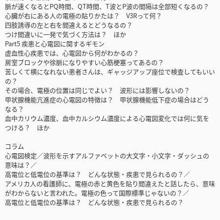
脈が速くなるとPQ時間、QT時間、T波とP波の間隔は全部短くなるの？
心臓が右にある人の電極の貼りかたは？ V3Rって何？
四肢誘導の左と右を間違えるとどうなるの？
つけ間違いに一発で気づく方法は？ ほか
Part5 疾患と心電図に関するギモン
虚血性心疾患では、心電図から何がわかるの？
房室ブロックや徐脈になりやすい心筋梗塞ってあるの？
苦しくて横になれない患者さんは、ギャッジアップ座位で検査してもいい
の？
その場合、電極の位置は同じでよい？ 波形には影響しないの？
甲状腺機能亢進症の心電図の特徴は？ 甲状腺機能低下症の場合はどう
なる？
血中カリウム濃度、血中カルシウム濃度による心電図変化では何に気を
つける？ ほか
コラム
心電図検定／波形を示すアルファベットの大文字・小文字・ダッシュの
意味は？／
高電位と低電位の基準は？ どんな状態・疾患で見られるの？／
アメリカ人の看護師に、電極の赤と黄色を貼り間違えたと話したら、意味
がわからないと言われた。電極の色って国際標準じゃないの？／
高電位と低電位の基準は？ どんな状態・疾患で見られるの？