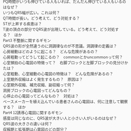
PQ時間がいつも伸びている人もいれば、だんだん伸びている人もいるの
はなぜ？
いつもQRS幅が広い。これは何？
QT時間が長い。どう考えて、どう対処する？
STが上昇する疾患は？
T波の頂点の部分でQRS波が出現している。どう考えて、どう対処す
る？ ほか
Part3 不整脈に関するギモン
QRS波の形が全然違うのに洞調律なのが不思議。洞調律の定義は？
心房細動はどのように起こる？ どんな危険があるの？
心房粗動ってどうして起こるの？ commonとかuncommonって何？
心室頻拍の心電図の特徴って？ 右脚ブロックと左脚ブロックの見分けか
たは？
心室粗動、心室細動の心電図の特徴は？ どんな危険があるの？
上室期外収縮はよく発生するもの？ 原因は？
心室期外収縮、補充収縮、副収縮って何？
洞房ブロックの心電図ってどんなもの？
心停止の心電図ってどんなもの？ 対処は？
ペースメーカーを植え込んでいる患者さんの心電図は、何に注意して観察
する？ ほか
Part4 12誘導心電図に関するギモン
感度は同じなのに、QRS波が大きい人と小さい人がいるのはなぜ？
QRS波の大きさの違いは何？
収縮期と拡張期は心電図のどの部分？