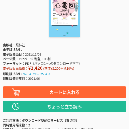
出版社
照林社
電子版ISBN
電子版発売日
2021/11/08
ページ数
192ページ
判型
B5判
フォーマット
PDF（パソコンへのダウンロード不可）
¥2,420
電子版販売価格：
(本体¥2,200＋税10％)
印刷版ISBN
978-4-7965-2534-3
印刷版発行年月
2021/06
カートに入れる
ちょっと立ち読み
ご利用方法
ダウンロード型配信サービス（買切型）
同時使用端末数
2