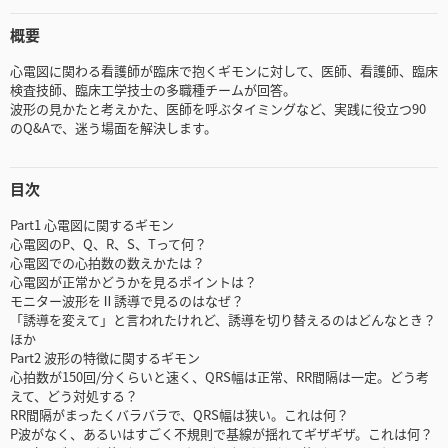
概要
心電図に関わる看護師が臨床で抱くギモンに対して、医師、看護師、臨床
検査技師、臨床工学技士の多職種チームが回答。
波形の見かたと考えかた、医師を呼ぶタイミングなど、実践に役立つ90
のQ&Aで、迷う場面を解決します。
目次
Part1 心電図に関するギモン
心電図のP、Q、R、S、Tって何？
心電図での心拍数の数えかたは？
心電図が正常かどうかを見るポイントは？
モニター波形をⅡ誘導で見るのはなぜ？
「誘導を変えて」と言われたけれど、誘導を切り替えるのはどんなとき？
ほか
Part2 波形の特徴に関するギモン
心拍数が150回/分くらいと速く、QRS幅は正常、RR間隔は一定。どう考
えて、どう対処する？
RR間隔がまったくバラバラで、QRS幅は狭い。これは何？
P波がなく、あるいはすごく不規則で基線が揺れてギザギザ。これは何？