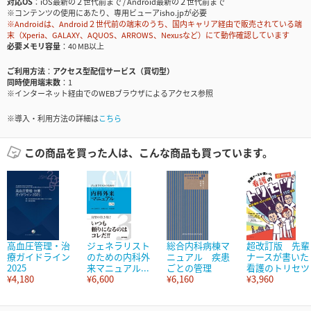
対応OS
iOS最新の２世代前まで / Android最新の２世代前まで
※コンテンツの使用にあたり、専用ビューアisho.jpが必要
※Androidは、Android２世代前の端末のうち、国内キャリア経由で販売されている端
末（Xperia、GALAXY、AQUOS、ARROWS、Nexusなど）にて動作確認しています
必要メモリ容量
40 MB以上
ご利用方法
アクセス型配信サービス（買切型）
同時使用端末数
1
※インターネット経由でのWEBブラウザによるアクセス参照
※導入・利用方法の詳細は
こちら
この商品を買った人は、こんな商品も買っています。
高血圧管理・治
ジェネラリスト
総合内科病棟マ
超改訂版 先輩
療ガイドライン
のための内科外
ニュアル 疾患
ナースが書いた
2025
来マニュアル...
ごとの管理
看護のトリセツ
¥4,180
¥6,600
¥6,160
¥3,960