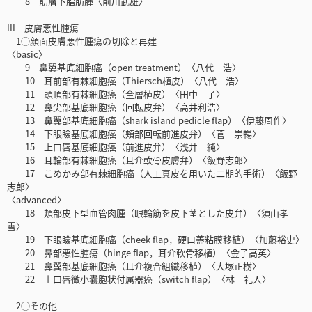
8 筋層下脂肪腫〈前川武雄〉
III 皮膚悪性腫瘍
1◯顔面皮膚悪性腫瘍の切除と再建
〈basic〉
9 鼻翼基底細胞癌（open treatment）〈八代 浩〉
10 耳前部有棘細胞癌（Thiersch植皮）〈八代 浩〉
11 頭頂部有棘細胞癌（全層植皮）〈田中 了〉
12 鼻尖部基底細胞癌（回転皮弁）〈高井利浩〉
13 鼻翼部基底細胞癌（shark island pedicle flap）〈伊藤周作〉
14 下眼瞼基底細胞癌（頬部回転前進皮弁）〈菅 崇暢〉
15 上口唇基底細胞癌（前進皮弁）〈浅井 純〉
16 耳輪部有棘細胞癌（耳介軟骨皮膚弁）〈飯野志郎〉
17 こめかみ部有棘細胞癌（人工真皮を用いた二期的手術）〈飯野
志郎〉
〈advanced〉
18 頬部皮下型血管肉腫（眼輪筋を皮下茎とした皮弁）〈須山孝
雪〉
19 下眼瞼基底細胞癌（cheek flap，硬口蓋粘膜移植）〈加藤裕史〉
20 鼻部悪性腫瘍（hinge flap，耳介軟骨移植）〈金子高英〉
21 鼻翼部基底細胞癌（耳介複合組織移植）〈大塚正樹〉
22 上口唇微小囊胞状付属器癌（switch flap）〈林 礼人〉
2◯その他