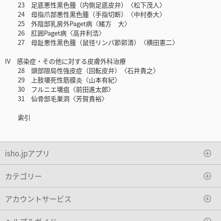
23 足底悪性黒色腫（内側足底皮弁）〈松下茂人〉
24 母指爪部悪性黒色腫（手指切断）〈中村泰大〉
25 外陰部乳房外Paget病〈緒方 大〉
26 肛囲Paget病〈高井利浩〉
27 母趾悪性黒色腫（鼠径リンパ節郭清）〈横田憲二〉
IV 感染症・その他に対する皮膚外科治療
28 頭部限局性強皮症（回転皮弁）〈石井貴之〉
29 上肢壊死性筋膜炎〈山本有紀〉
30 フルニエ壊疽〈前田進太郎〉
31 仙骨部毛巣洞〈芳賀貴裕〉
索引
isho.jpアプリ
カテゴリー
アカウントサービス