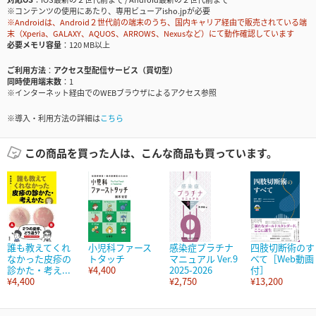
※コンテンツの使用にあたり、専用ビューアisho.jpが必要
※Androidは、Android２世代前の端末のうち、国内キャリア経由で販売されている端
末（Xperia、GALAXY、AQUOS、ARROWS、Nexusなど）にて動作確認しています
必要メモリ容量
120 MB以上
ご利用方法
アクセス型配信サービス（買切型）
同時使用端末数
1
※インターネット経由でのWEBブラウザによるアクセス参照
※導入・利用方法の詳細は
こちら
この商品を買った人は、こんな商品も買っています。
誰も教えてくれ
小児科ファース
感染症プラチナ
四肢切断術のす
なかった皮疹の
トタッチ
マニュアル Ver.9
べて［Web動画
診かた・考え...
¥4,400
2025-2026
付］
¥4,400
¥2,750
¥13,200