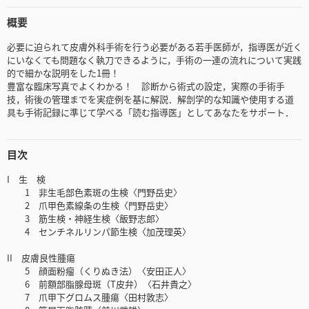
概要
必要に迫られて皮膚外科手術を行う必要がある若手医師が，指導医が近く
にいなくても問題なく執刀できるように，手術の一連の流れについて実践
的で細かな説明をした1冊！
豊富な臨床写真でよくわかる！ 診断から術式の設定，実際の手術手
技，術後の管理までを実症例を基に解説．解剖学的な知識や使用する道
具も手術記録に準じて学べる「読む指導医」としてあなたをサポート．
目次
I 生 検
1 非生毛部色素斑の生検〈門野岳史〉
2 爪甲色素線条の生検〈門野岳史〉
3 筋生検・神経生検〈飯野志郎〉
4 センチネルリンパ節生検〈加茂理英〉
II 皮膚良性腫瘍
5 顔面粉瘤（くりぬき法）〈安田正人〉
6 前額部脂腺母斑（T皮弁）〈石井貴之〉
7 爪甲下グロムス腫瘍〈田村敦志〉