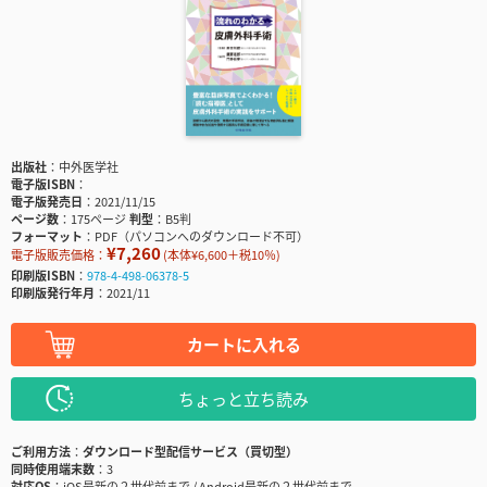
出版社
中外医学社
電子版ISBN
電子版発売日
2021/11/15
ページ数
175ページ
判型
B5判
フォーマット
PDF（パソコンへのダウンロード不可）
¥7,260
電子版販売価格：
(本体¥6,600＋税10％)
印刷版ISBN
978-4-498-06378-5
印刷版発行年月
2021/11
カートに入れる
ちょっと立ち読み
ご利用方法
ダウンロード型配信サービス（買切型）
同時使用端末数
3
対応OS
iOS最新の２世代前まで / Android最新の２世代前まで