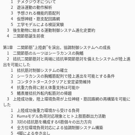
1 ナメクジウオについて
2 遊泳運動の動作解析
3 予想される機能的筋配列
4 仮想神経・筋支配回路網
5 工学モデルによる検証実験
3 後生動物に始まる運動制御システム進化史要約
4 二関節筋誕生前夜
第1章 二関節筋“上陸劇”を演出，協調制御システムへの成長
1 二関節筋のルーツはシーラカンスの胸鰭
2 拮抗二関節筋対と両端に拮抗単関節筋対を備えたシステムが陸上進
出を可能にした
1 拮抗筋対制御システムの確立
2 シーラカンスの胸鰭筋配列で陸上進出を可能とする条件
3 コンタクトタースククリアと安定姿勢維持
4 抗重力負荷に耐え体重支持は可能か
5 鰭表層拮抗外転内転筋対の帰趨
3 上陸成功後，陸上環境負荷が上位神経・筋回路網の再構築を可能に
した
1 上陸成功後重力環境から受ける負荷
2 Kumaモデル負荷対応現象とヒト上肢筋群出力活動
3 3対の拮抗筋を構成する6筋個々の出力方向
4 全方位環境負荷対応による協調制御システム構築
5 4脚による歩き出し