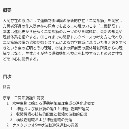
概要
人間存在の原点にして運動制御理論の革新的存在「二関節筋」を洞察し
た著者渾身の作人間存在の原点でもある二の腕の力こぶ「二関節筋」。
本書は進化史から紐解く二関節筋のルーツの話を端緒に、最新の知見や
理論体系を紹介する。①これまでの関節トルクベースの考え方に代わり、
二関節筋装備の協調制御システムによる力学体系に基づいた考え方をすべ
きという点の証明とその理解、②従来の解剖書の屍体解剖所見からの理
解ではなく、生体こそが持つ運動機能へ視点を転換することの必要性な
どを中心に提示する。
目次
緒言
序章 二関節筋誕生前夜
1 水中生物に始まる運動制御原理生成の進化史概要
1 神経および横紋筋の誕生と神経‒筋緊密連関
2 収縮機構の拮抗的配置と収縮の波動的伝搬
3 横紋筋組織および神経組織の発達
2 ナメクジウオS字状波動遊泳運動の意義