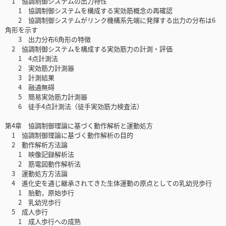
1 協調制御システムの出力特性
1 協調制御システムを構成する実効筋概念の再確認
2 協調制御システムがリンク機構系先端に発揮する出力の分布は6
角形を示す
3 出力分布6角形の特徴
2 協調制御システムを構成する実効筋力の計測・評価
1 4点計測法
2 実効筋力計測器
3 計測結果
4 融通無碍
5 簡易実効筋力計測器
6 徒手4点計測法（徒手実効筋力検査法）
第4章 協調制御理論に基づく動作解析と運動処方
1 協調制御理論に基づく動作解析の目的
2 動作解析方法論
1 映像記録解析法
2 筋電図動作解析法
3 運動処方方法論
4 進化史を通じ継承されてきた生体運動の原点としての乳幼児歩行
1 胎動，原始歩行
2 乳幼児歩行
5 成人歩行
1 成人歩行への成熟