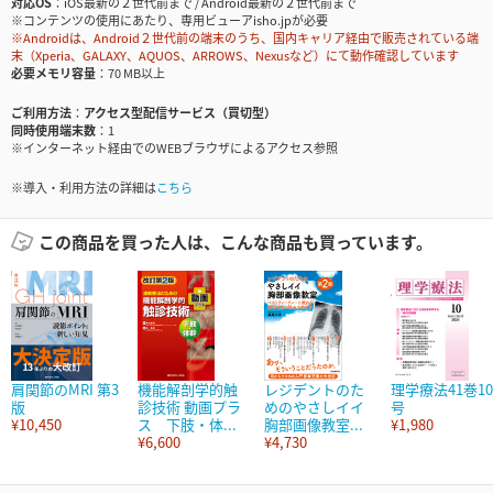
対応OS
iOS最新の２世代前まで / Android最新の２世代前まで
※コンテンツの使用にあたり、専用ビューアisho.jpが必要
※Androidは、Android２世代前の端末のうち、国内キャリア経由で販売されている端
末（Xperia、GALAXY、AQUOS、ARROWS、Nexusなど）にて動作確認しています
必要メモリ容量
70 MB以上
ご利用方法
アクセス型配信サービス（買切型）
同時使用端末数
1
※インターネット経由でのWEBブラウザによるアクセス参照
※導入・利用方法の詳細は
こちら
この商品を買った人は、こんな商品も買っています。
肩関節のMRI 第3
機能解剖学的触
レジデントのた
理学療法41巻10
版
診技術 動画プラ
めのやさしイイ
号
¥10,450
ス 下肢・体...
胸部画像教室...
¥1,980
¥6,600
¥4,730