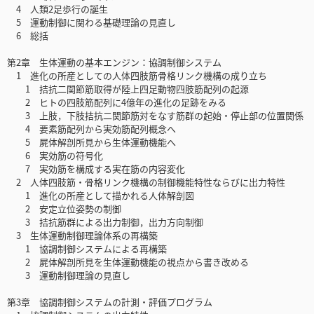
4 人類2足歩行の誕生
5 運動制御に関わる基礎理論の見直し
6 総括
第2章 生体運動の基本エンジン：協調制御システム
1 進化の所産としての人体四肢筋骨格リンク機構の成り立ち
1 拮抗二関節筋取得が陸上四足動物四肢筋配列の起源
2 ヒトの四肢筋配列に4億年の進化の足跡をみる
3 上肢，下肢拮抗二関節筋対をなす筋群の起始・停止部の位置関係
4 要素筋配列から実効筋配列概念へ
5 屍体解剖所見から生体運動機能へ
6 実効筋の符号化
7 実効筋を構成する実在筋の内容変化
2 人体四肢筋・骨格リンク機構の制御機能特性ならびに出力特性
1 進化の所産として描かれる人体解剖図
2 安定立位姿勢の制御
3 拮抗筋群による出力制御，出力方向制御
3 生体運動制御理論体系の再構築
1 協調制御システムによる再構築
2 屍体解剖所見を生体運動機能の視点から書き改める
3 運動制御理論の見直し
第3章 協調制御システムの計測・評価プログラム