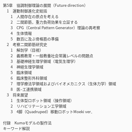
第5章 協調制御理論の展開（Future direction）
1 運動制御進化史総括
1 人間存在の原点を考える
2 二関節筋，重力負荷効果を立証する
3 CPG（Central Pattern Generator）理論の再考察
4 生体情報
5 数百に及ぶ骨格筋の準備
2 考察二関節筋研究史
1 解剖学（目視）
2 義務教育・一般教養社会常識レベルの問題点
3 基礎神経生理学領域（電気生理学）
4 神経生理学領域
5 臨床領域
6 臨床整形外科領域
7 理学療法学領域およびバイオメカニクス（生体力学）領域
8 医‒工連携領域
3 将来展望
1 生体型ロボット領域（操作領域）
2 リハビリテーション工学領域
3 4脚（Quadruped）移動ロボットMoeki ver．
付録 Kumaモデルの製作法
キーワード解説