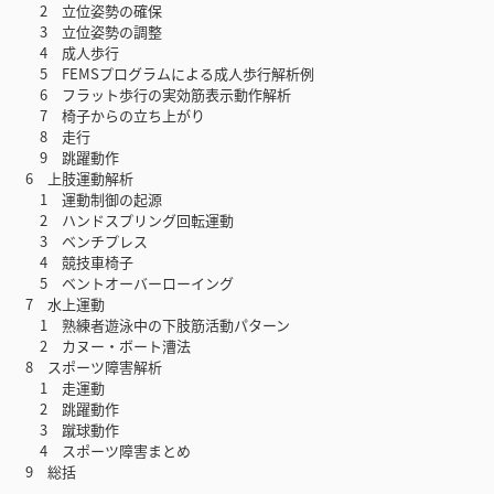
2 立位姿勢の確保
3 立位姿勢の調整
4 成人歩行
5 FEMSプログラムによる成人歩行解析例
6 フラット歩行の実効筋表示動作解析
7 椅子からの立ち上がり
8 走行
9 跳躍動作
6 上肢運動解析
1 運動制御の起源
2 ハンドスプリング回転運動
3 ベンチプレス
4 競技車椅子
5 ベントオーバーローイング
7 水上運動
1 熟練者遊泳中の下肢筋活動パターン
2 カヌー・ボート漕法
8 スポーツ障害解析
1 走運動
2 跳躍動作
3 蹴球動作
4 スポーツ障害まとめ
9 総括