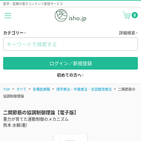
医学・医療の電子コンテンツ配信サービス
0
カテゴリー
詳細検索
ログイン／新規登録
初めての方へ
TOP
すべて
各種医療職
理学療法・作業療法・言語聴覚療法
二関節筋の
協調制御理論
二関節筋の協調制御理論【電子版】
重力が育てた運動制御のメカニズム
熊本 水賴(著)