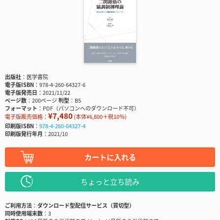
出版社
医学書院
電子版ISBN
978-4-260-64327-6
電子版発売日
2021/11/22
ページ数
200ページ
判型
B5
フォーマット
PDF（パソコンへのダウンロード不可）
¥7,480
電子版販売価格：
(本体¥6,800＋税10％)
印刷版ISBN
978-4-260-04327-4
印刷版発行年月
2021/10
カートに入れる
ちょっと立ち読み
ご利用方法
ダウンロード型配信サービス（買切型）
同時使用端末数
3