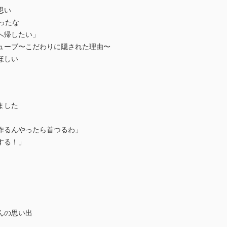
思い
ったな
へ帰したい」
ューブ〜こだわりに隠された理由〜
ほしい
ました
作るんやったら首つるわ」
する！」
んの思い出