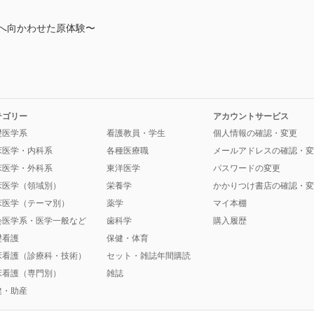
養へ向かわせた原体験〜
テゴリー
アカウントサービス
礎医学系
看護教員・学生
個人情報の確認・変更
床医学・内科系
各種医療職
メールアドレスの確認・変
床医学・外科系
東洋医学
パスワードの変更
床医学（領域別）
栄養学
かかりつけ書店の確認・変
床医学（テーマ別）
薬学
マイ本棚
会医学系・医学一般など
歯科学
購入履歴
礎看護
保健・体育
床看護（診療科・技術）
セット・雑誌年間購読
床看護（専門別）
雑誌
健・助産