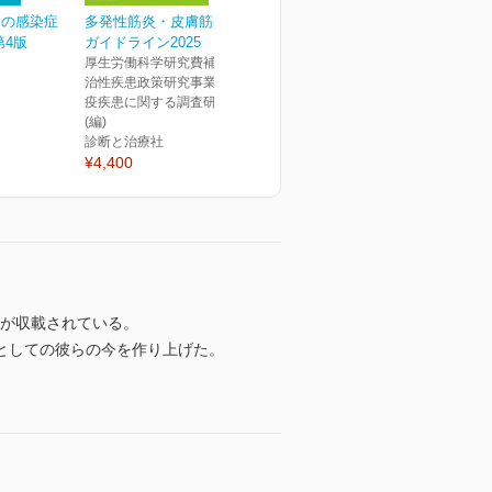
めの感染症
多発性筋炎・皮膚筋炎診療
第4版
ガイドライン2025
厚生労働科学研究費補助金難
治性疾患政策研究事業 自己免
疫疾患に関する調査研究班
(編)
診断と治療社
¥4,400
品が収載されている。
としての彼らの今を作り上げた。