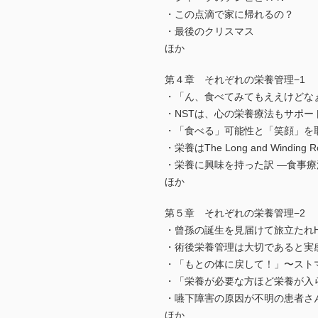
・この点滴で家に帰れるの？
・最後のクリスマス
ほか
第４章 それぞれの栄養管理−1
・「ん、食べてみてもええけどな
・NSTは、心の栄養療法もサポー
・「食べる」可能性と「笑顔」を
・栄養はThe Long and Winding R
・栄養に興味を持った訳 —食事
ほか
第５章 それぞれの栄養管理−2
・曾孫の誕生を見届けて旅立たれ
・術後栄養管理は大切であると実
・「もとの体に戻して！」〜スト
・「栄養が必要な方ほど栄養が入
・嚥下障害の原因が不明の患者さ
ほか