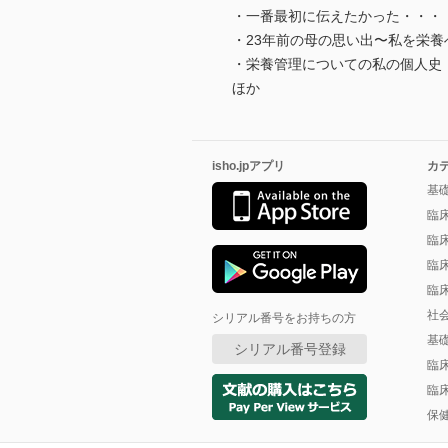
・一番最初に伝えたかった・・・
・23年前の母の思い出〜私を栄
・栄養管理についての私の個人史
ほか
isho.jpアプリ
カ
基
臨
臨
臨
臨
社
シリアル番号をお持ちの方
基
シリアル番号登録
臨
臨
保