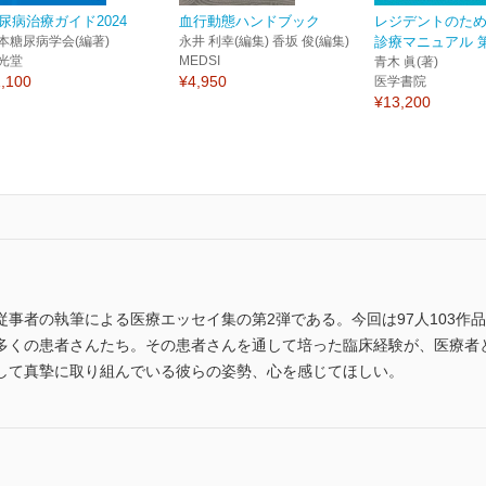
尿病治療ガイド2024
血行動態ハンドブック
レジデントのた
本糖尿病学会(編著)
永井 利幸(編集) 香坂 俊(編集)
診療マニュアル 
光堂
MEDSI
青木 眞(著)
,100
¥4,950
医学書院
¥13,200
事者の執筆による医療エッセイ集の第2弾である。今回は97人103作
多くの患者さんたち。その患者さんを通して培った臨床経験が、医療者
して真摯に取り組んでいる彼らの姿勢、心を感じてほしい。