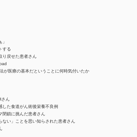
ぁ」
トする
取り戻せた患者さん
oad
療法が医療の基本だということに何時気付いたか
Hさん
感した食道がん術後栄養不良例
マ閉鎖に挑んだ患者さん
らない」ことを思い知らされた患者さん
ん