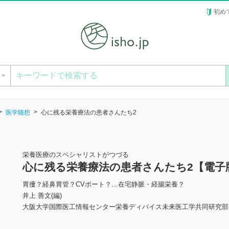
初め
ー
医学随想
心に残る栄養療法の患者さんたち2
栄養医療のスペシャリストがつづる
心に残る栄養療法の患者さんたち2【電子
胃瘻？経鼻胃管？CVポート？…在宅静脈・経腸栄養？
井上 善文(編)
大阪大学国際医工情報センター栄養ディバイス未来医工学共同研究部