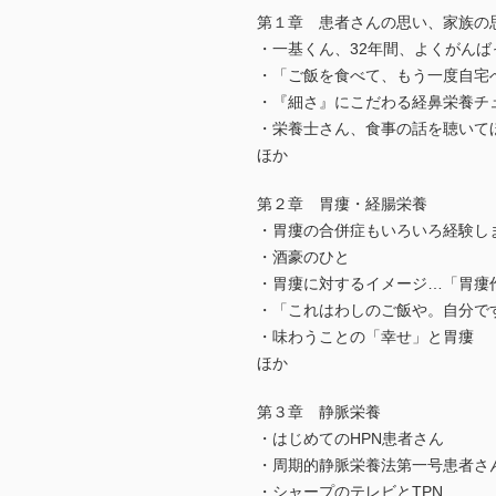
第１章 患者さんの思い、家族の
・一基くん、32年間、よくがんば
・「ご飯を食べて、もう一度自宅
・『細さ』にこだわる経鼻栄養チ
・栄養士さん、食事の話を聴いて
ほか
第２章 胃瘻・経腸栄養
・胃瘻の合併症もいろいろ経験し
・酒豪のひと
・胃瘻に対するイメージ…「胃瘻
・「これはわしのご飯や。自分で
・味わうことの「幸せ」と胃瘻
ほか
第３章 静脈栄養
・はじめてのHPN患者さん
・周期的静脈栄養法第一号患者さ
・シャープのテレビとTPN