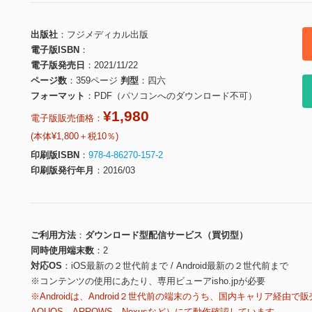
出版社
フジメディカル出版
電子版ISBN
電子版発売日
2021/11/22
ページ数
359ページ
判型
四六
フォーマット
PDF（パソコンへのダウンロード不可）
¥1,980
電子版販売価格：
(本体¥1,800＋税10％)
印刷版ISBN
978-4-86270-157-2
印刷版発行年月
2016/03
ご利用方法
ダウンロード型配信サービス（買切型）
同時使用端末数
2
対応OS
iOS最新の２世代前まで / Android最新の２世代前まで
※コンテンツの使用にあたり、専用ビューアisho.jpが必要
※Androidは、Android２世代前の端末のうち、国内キャリア経由で販
AQUOS、ARROWS、Nexusなど）にて動作確認しています