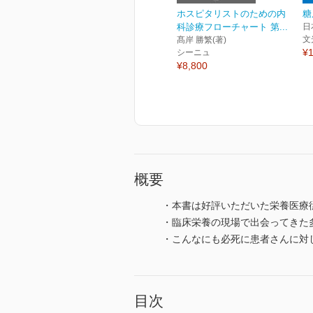
ホスピタリストのための内
糖
科診療フローチャート 第...
日
文
髙岸 勝繁(著)
¥1
シーニュ
¥8,800
概要
・本書は好評いただいた栄養医療従
・臨床栄養の現場で出会ってきた
・こんなにも必死に患者さんに対
目次