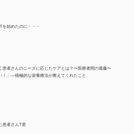
Tを始めたのに・・・
く患者さんのニーズに応じたケアとは？〜医療者間の葛藤〜
い！」—積極的な栄養療法が教えてくれたこと
た患者さんT君