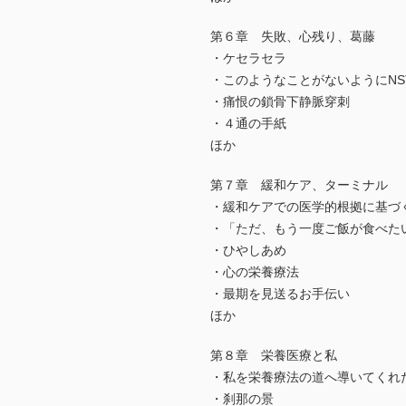
第６章 失敗、心残り、葛藤
・ケセラセラ
・このようなことがないようにNS
・痛恨の鎖骨下静脈穿刺
・４通の手紙
ほか
第７章 緩和ケア、ターミナル
・緩和ケアでの医学的根拠に基づ
・「ただ、もう一度ご飯が食べた
・ひやしあめ
・心の栄養療法
・最期を見送るお手伝い
ほか
第８章 栄養医療と私
・私を栄養療法の道へ導いてくれ
・刹那の景