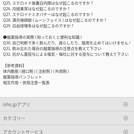
Q25. ステロイド後嚢白内障はなぜ起こるのですか ?
Q26. 月経異常はなぜ起こるのですか ?
Q27. ステロイドミオパチーはなぜ起こるのですか ?
Q28. 満月様顔貌 ( ムーンフェイス ) はなぜ起こるのですか ?
Q29. 白血球増多はなぜ起こるのですか ?
●服薬指導の実際 ( 知っておくと便利な知識 )
Q30. 自己判断で多く飲んだり、減らしたり、服用を止めてはいけません !
Q31. 飲み忘れた場合の服薬指導の注意点を教えて下さい
Q32. 抗がん薬投与による嘔気・嘔吐に対する投与について教えて下さい
【参考資料】
体内動態 ( 経口剤 ) ( 注射剤 ) ( 外用剤 )
服薬指導パンフレット
相互作用・併用注意一覧表
isho.jpアプリ
カテゴリー
アカウントサービス