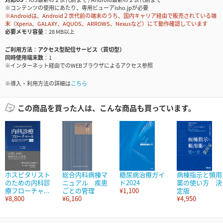
※コンテンツの使用にあたり、専用ビューアisho.jpが必要
※Androidは、Android２世代前の端末のうち、国内キャリア経由で販売されている端
末（Xperia、GALAXY、AQUOS、ARROWS、Nexusなど）にて動作確認しています
必要メモリ容量
28 MB以上
ご利用方法
アクセス型配信サービス（買切型）
同時使用端末数
1
※インターネット経由でのWEBブラウザによるアクセス参照
※導入・利用方法の詳細は
こちら
この商品を買った人は、こんな商品も買っています。
ホスピタリスト
総合内科病棟マ
糖尿病治療ガイ
病棟指示と頻用
のための内科診
ニュアル 疾患
ド2024
薬の使い方 決
療フローチャ...
ごとの管理
¥1,100
定版
¥8,800
¥6,160
¥4,950