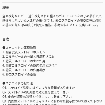
概要
全面改訂から4年、近年改訂された種々のガイドラインをはじめ最新の文
献情報に基づいた大改訂の第4版です。経口ステロイドの服薬指導に必須
の基本知識をQ&A形式で簡便に解説。参考資料もさらに充実しました。
目次
●ステロイドの薬理作用
1. 副腎皮質ステロイドホルモン
2. コルチゾールの分泌と日周期リズム
3. 糖質コルチコイドの生理作用
4. 糖質コルチコイドの臨床使用と副作用
5. 糖質コルチコイドの作用機序
6. 経口ステロイドの薬理
●ステロイドの投与法
Q1. ステロイド製剤にはどのような種類がありますか
Q2. ステロイドの薬剤間の対応量を教えて下さい
Q3. 皮膚外用剤の種類と特徴について教えて下さい
Q4. 内因性ステロイドの日内リズムに合わせた投与について教えて下さい