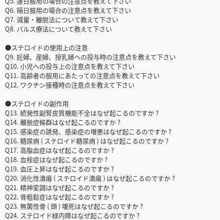
Q5. 連日服用の場合の注意点を教えて下さい
Q6. 隔日服用の場合の注意点を教えて下さい
Q7. 減量・離脱法について教えて下さい
Q8. パルス療法について教えて下さい
●ステロイドの使用上の注意
Q9. 妊婦、産婦、授乳婦への投与時の注意点を教えて下さい
Q10. 小児への投与上の注意点を教えて下さい
Q11. 高齢者の服用にあたっての注意点を教えて下さい
Q12. ワクチン接種時の注意点を教えて下さい
●ステロイドの副作用
Q13. 続発性副腎皮質機能不全はなぜ起こるのですか ?
Q14. 離脱症候群はなぜ起こるのですか ?
Q15. 感染症の誘発、感染症の増悪はなぜ起こるのですか ?
Q16. 糖尿病 ( ステロイド糖尿病 ) はなぜ起こるのですか ?
Q17. 高脂血症はなぜ起こるのですか ?
Q18. 血栓症はなぜ起こるのですか ?
Q19. 血圧上昇はなぜ起こるのですか ?
Q20. 消化性潰瘍 ( ステロイド潰瘍 ) はなぜ起こるのですか ?
Q21. 精神変調はなぜ起こるのですか ?
Q22. 骨粗鬆症はなぜ起こるのですか ?
Q23. 無菌性骨 ( 頭 ) 壊死はなぜ起こるのですか ?
Q24. ステロイド緑内障はなぜ起こるのですか ?