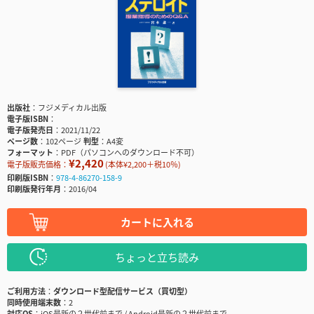
出版社
フジメディカル出版
電子版ISBN
電子版発売日
2021/11/22
ページ数
102ページ
判型
A4変
フォーマット
PDF（パソコンへのダウンロード不可）
¥2,420
電子版販売価格：
(本体¥2,200＋税10％)
印刷版ISBN
978-4-86270-158-9
印刷版発行年月
2016/04
カートに入れる
ちょっと立ち読み
ご利用方法
ダウンロード型配信サービス（買切型）
同時使用端末数
2
対応OS
iOS最新の２世代前まで / Android最新の２世代前まで