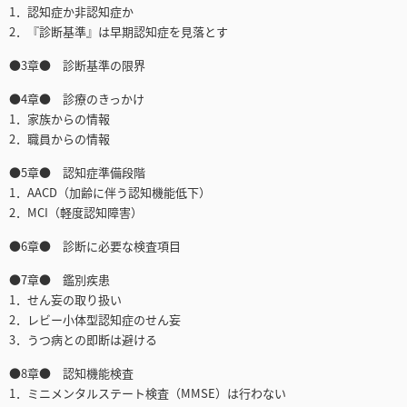
1．認知症か非認知症か
2．『診断基準』は早期認知症を見落とす
●3章● 診断基準の限界
●4章● 診療のきっかけ
1．家族からの情報
2．職員からの情報
●5章● 認知症準備段階
1．AACD（加齢に伴う認知機能低下）
2．MCI（軽度認知障害）
●6章● 診断に必要な検査項目
●7章● 鑑別疾患
1．せん妄の取り扱い
2．レビー小体型認知症のせん妄
3．うつ病との即断は避ける
●8章● 認知機能検査
1．ミニメンタルステート検査（MMSE）は行わない