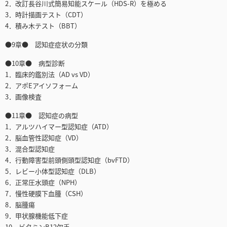
2．改訂長谷川式簡易知能スケール（HDS-R）を極める
3．時計描画テスト（CDT）
4．積み木テスト（BBT）
●9章● 認知症症状の分類
●10章● 病型診断
1．臨床的鑑別法（AD vs VD）
2．アポEアイソフォーム
3．画像検査
●11章● 認知症の病型
1．アルツハイマー型認知症（ATD）
2．脳血管性認知症（VD）
3．混合型認知症
4．行動障害型前頭側頭型認知症（bvFTD）
5．レビー小体型認知症（DLB）
6．正常圧水頭症（NPH）
7．慢性硬膜下血腫（CSH）
8．脳腫瘍
9．甲状腺機能低下症
10．ビタミンB12欠乏