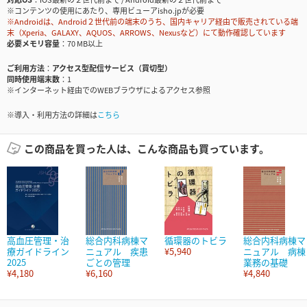
※コンテンツの使用にあたり、専用ビューアisho.jpが必要
※Androidは、Android２世代前の端末のうち、国内キャリア経由で販売されている端
末（Xperia、GALAXY、AQUOS、ARROWS、Nexusなど）にて動作確認しています
必要メモリ容量
70 MB以上
ご利用方法
アクセス型配信サービス（買切型）
同時使用端末数
1
※インターネット経由でのWEBブラウザによるアクセス参照
※導入・利用方法の詳細は
こちら
この商品を買った人は、こんな商品も買っています。
高血圧管理・治
総合内科病棟マ
循環器のトビラ
総合内科病棟マ
療ガイドライン
ニュアル 疾患
¥5,940
ニュアル 病棟
2025
ごとの管理
業務の基礎
¥4,180
¥6,160
¥4,840