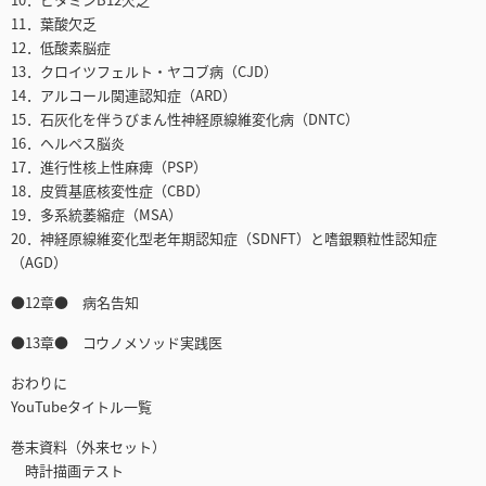
11．葉酸欠乏
12．低酸素脳症
13．クロイツフェルト・ヤコブ病（CJD）
14．アルコール関連認知症（ARD）
15．石灰化を伴うびまん性神経原線維変化病（DNTC）
16．ヘルペス脳炎
17．進行性核上性麻痺（PSP）
18．皮質基底核変性症（CBD）
19．多系統萎縮症（MSA）
20．神経原線維変化型老年期認知症（SDNFT）と嗜銀顆粒性認知症
（AGD）
●12章● 病名告知
●13章● コウノメソッド実践医
おわりに
YouTubeタイトル一覧
巻末資料（外来セット）
時計描画テスト