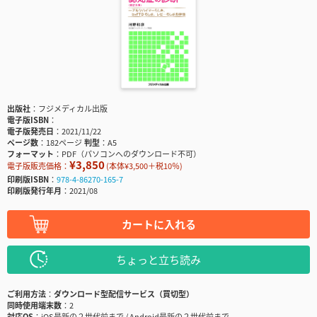
出版社
フジメディカル出版
電子版ISBN
電子版発売日
2021/11/22
ページ数
182ページ
判型
A5
フォーマット
PDF（パソコンへのダウンロード不可）
¥3,850
電子版販売価格：
(本体¥3,500＋税10％)
印刷版ISBN
978-4-86270-165-7
印刷版発行年月
2021/08
カートに入れる
ちょっと立ち読み
ご利用方法
ダウンロード型配信サービス（買切型）
同時使用端末数
2
対応OS
iOS最新の２世代前まで / Android最新の２世代前まで