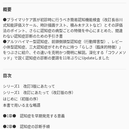
概要
●プライマリケア医が初診時に行うべき簡易認知機能検査（改訂長谷川
式知能評価スケール、時計描画テスト、積み木テストなど）とその評価
法のポイント、さらに認知症の病型ごとの特徴を中心にまとめた、間違
わない認知症診断のための手引き書
●アルツハイマー型認知症、前頭側頭型認知症（行動障害型）、レビー
小体型認知症、三大認知症がそれぞれに持つ「らしさ（臨床的特徴）」
をつぶさに紹介、その違いを克明かつ簡明に解説。深化する「コウノメソ
ッド」で説く認知症の診断の要諦を11年ぶりにUpdateしました
目次
シリーズ1 改訂3版にあたって
シリーズ1 改訂にあたって（改訂版の序）
はじめに（初版の序）
本書で用いる主な略語
●1章● 認知症を早期発見する意義
●2章● 認知症の診断手順