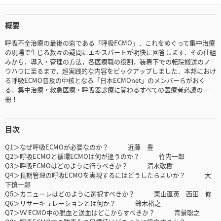
概要
呼吸不全治療の最後の砦である「呼吸ECMO」．これをめぐって集中治療
の現場で生じる数々の疑問にエキスパートが明快に回答します．その仕組
みから，導入・管理の方法，各医療職の役割，装着下での転院搬送のノ
ウハウに至るまで，超実践的な内容をピックアップしました．本邦におけ
る呼吸ECMO普及の中核となる「日本ECMOnet」のメンバーらがおく
る，集中治療・救急医療・呼吸器診療に関わるすべての医療者必読の一
冊！
目次
Q1＞なぜ呼吸ECMOが必要なのか？ 近藤 豊
Q2＞呼吸ECMOと循環ECMOは何が違うのか？ 竹内一郎
Q3＞呼吸ECMOはどのように行うべきか？ 清水敬樹
Q4＞長期管理の呼吸ECMOを実現するにはどうしたらよいか？ 大
下慎一郎
Q5＞カニューレはどのように選択すべきか？ 栗山直英 西田 修
Q6＞リサーキュレーションとは何か？ 鈴木裕之
Q7＞VV ECMO中の脱血と送血はどこからすべきか？ 青景聡之