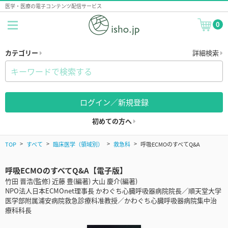
医学・医療の電子コンテンツ配信サービス
0
カテゴリー
詳細検索
ログイン／新規登録
初めての方へ
TOP
すべて
臨床医学（領域別）
救急科
呼吸ECMOのすべてQ&A
呼吸ECMOのすべてQ&A【電子版】
竹田 晋浩(監修) 近藤 豊(編著) 大山 慶介(編著)
NPO法人日本ECMOnet理事長 かわぐち心臓呼吸器病院院長／順天堂大学
医学部附属浦安病院救急診療科准教授／かわぐち心臓呼吸器病院集中治
療科科長