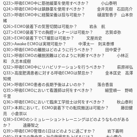
Q23＞呼吸ECMO中に筋弛緩薬を使用すべきか？ 小山泰明
Q24＞呼吸ECMO中は鎮静薬を使用すべきか？ 金井克樹 石田亮介
Q25＞呼吸ECMO中に経腸栄養は投与可能か？ 樋渡智香子 山本奈
緒
Q26＞ECMO装着下の気管切開は可能か？ 岩永 航
Q27＞ECMO装着下での胸腔ドレナージは可能か？ 志賀卓弥
Q28＞ECMO装着下でCT撮影は可能か？ 文屋尚史
Q29＞Awake ECMOは実現可能か？ 中澤太一 則末泰博
Q30＞呼吸ECMOの離脱はどのように行うべきか？ 田中愛子
Q31＞呼吸ECMOの離脱困難はどのように判断すべきか？ 小林正
和 久志本成樹
Q32＞呼吸ECMO中にリハビリテーションを行うべきか？ 萩原祥弘
Q33＞高度肥満患者に対する呼吸ECMOは禁忌か？ 金本匡史 高澤
知規
Q34＞呼吸ECMO患者の長期予後はよいのか？ 落合香苗
Q35＞呼吸ECMOにおいて看護師は何をすべきか？ 細萱順一 野崎
千里
Q36＞呼吸ECMOにおいて臨床工学技士は何をすべきか？ 秋山泰利
Q37＞本邦において，ECMO装着下での転院搬送は可能か？ 藤田健
亮 小倉崇以
Q38＞ECMOのシミュレーショントレーニングはどのようなものがある
か？ 遠藤智之
Q39＞呼吸ECMO管理の1日はどのように過ごすか？ 岩下義明
Q40＞日本での救命率・社会復帰率を上げるには？ 大山慶介