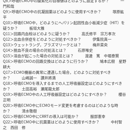
Q8＞呼吸ECMO中の酸素化の目標値はどのように設定するか？ 一
門和哉
Q9＞呼吸ECMO中の抗凝固薬はどのように使用すべきか？ 塚原紘
平
Q10＞呼吸ECMO中，どのようにヘパリン起因性血小板減少症（HIT）を
疑うか？ 板垣大雅
Q11＞回路内血栓はどのように疑うか？ 高氏修平 宗万孝次
Q12＞出血合併症をどのように対処すべきか？ 伊集院真一
Q13＞ウェットラング，プラズマリークとは？ 梅井菜央
Q14＞脱血不良の場合の対処法とは？ 石原唯史
Q15＞溶血が起こった場合の対処法とは？ 渡邊 篤 中堀泰賢
Q16＞呼吸ECMOの回路交換はどのように行うか？ 鳩本広樹 星野
耕大
Q17＞ECMO機器の異常に遭遇した場合，どのように対処すべき
か？ 山嶋誠一 讃井將満
Q18＞呼吸ECMOを導入するまでの人工呼吸器設定はどのようにすべき
か？ 土田高裕 瀬尾龍太郎
Q19＞呼吸ECMO中の人工呼吸器設定はどのようにすべきか？ 櫻谷
正明
Q20＞呼吸ECMO中にECMOモード変更を考慮するのはどのような時
か？ 清水敬樹
Q21＞呼吸ECMO中にCRRTの導入は可能か？ 服部憲幸
Q22＞呼吸ECMO中に抗菌薬はどのように使用すべきか？ 中村智
之 西田 修