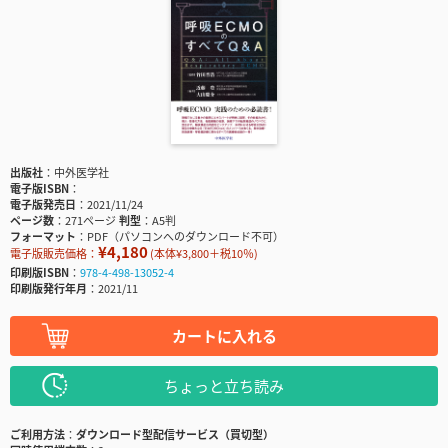
出版社
中外医学社
電子版ISBN
電子版発売日
2021/11/24
ページ数
271ページ
判型
A5判
フォーマット
PDF（パソコンへのダウンロード不可）
¥4,180
電子版販売価格：
(本体¥3,800＋税10％)
印刷版ISBN
978-4-498-13052-4
印刷版発行年月
2021/11
カートに入れる
ちょっと立ち読み
ご利用方法
ダウンロード型配信サービス（買切型）