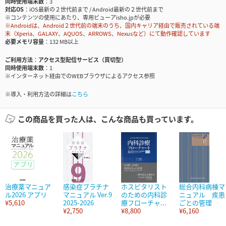
同時使用端末数
3
対応OS
iOS最新の２世代前まで / Android最新の２世代前まで
※コンテンツの使用にあたり、専用ビューアisho.jpが必要
※Androidは、Android２世代前の端末のうち、国内キャリア経由で販売されている端
末（Xperia、GALAXY、AQUOS、ARROWS、Nexusなど）にて動作確認しています
必要メモリ容量
132 MB以上
ご利用方法
アクセス型配信サービス（買切型）
同時使用端末数
1
※インターネット経由でのWEBブラウザによるアクセス参照
※導入・利用方法の詳細は
こちら
この商品を買った人は、こんな商品も買っています。
治療薬マニュア
感染症プラチナ
ホスピタリスト
総合内科病棟マ
ル2026 アプリ
マニュアル Ver.9
のための内科診
ニュアル 疾患
¥5,610
2025-2026
療フローチャ...
ごとの管理
¥2,750
¥8,800
¥6,160