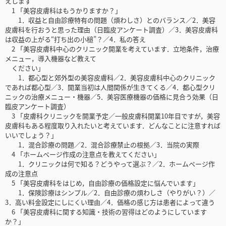
えします
1 「美容皮膚科はもうかりますか？」
1．収益と自由診療特有の問題（煩わしさ）とのバランス／2．美容
皮膚科を行おうと思った理由（日臨皮アンケート調査）／3．美容皮膚科
は収益の上がる“打ち出の小槌”？／4．私の答え
2 「美容皮膚科中心のクリニック開業を考えています．立地条件，治療
メニュー，導入機器など教えて
ください」
1．都心型と郊外型の美容皮膚科／2．美容皮膚科中心のクリニック
であれば都心型／3．開業当初は人間関係が生きてくる／4．都心型クリ
ニックの治療メニュー・機器／5．美容医療機器の価格に見合う効果（日
臨皮アンケート調査）
3 「皮膚科クリニックを開業予定／一般皮膚科開業10年目ですが，美容
皮膚科もある程度取り入れたいと考えています．どんなことに注意すれば
いいでしょう？」
1．混合診療の問題／2．混合診療禁止の根拠／3．当院の実際
4 「ホームページ作成の注意点を教えてください」
1．クリニックは何で知る？どうやって選ぶ？／2．ホームページ作
成の注意点
5 「美容皮膚科をはじめ，自由診療の価格設定に悩んでいます」
1．保険診療はシンプル／2．自由診療の煩わしさ（やりがい？）／
3．高い料金設定にしにくい理由／4．価格の感じ方は患者によって違う
6 「美容皮膚科に関する知識・技術の習得はどのようにしています
か？」