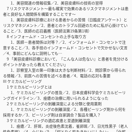
1．美容関連の情報収集／2．美容皮膚科の技術の習得
7 リスクマネジメント～最も確実で効果のあるリスクマネジメントは患
者と良好な人間関係を構築することです～
1．美容皮膚科診療における患者からの苦情（日臨皮アンケート）と
リスクマネジメント／2．患者とのトラブル回避のために私が心掛けてい
ること／3．医師の応召義務（医師法第19条第1項）
8 インフォームド・コンセントの上手な取り方
1．医師－患者関係は対等？／2．インフォームド・コンセントで注
意すること／3．各手技のインフォームド・コンセントで欠かせない文言
／4．事前にどんなに説明しても…
9 「美容皮膚科診療において，『こんな人は危ない』と患者を見分ける
ポイントがあったら教えてください」
1．診察室入室の第一印象は大きな判断材料／2．問診票から得られ
る情報／3．前医への苦情を述べる患者／4．電話の応対も重要
III ケミカルピーリング
1 ケミカルピーリングとは
1．ケミカルピーリングの普及／2．日本皮膚科学会ケミカルピーリ
ングガイドライン／3．痤瘡の治療に用いられるようになった
2 ケミカルピーリングの剝離深度による分類と使用薬剤
1．ケミカルピーリングの剝離深度／2．各種ピーリング剤から何を
採用するか／3．ピーリング剤は自家調合？製品を購入？
3 ケミカルピーリングの適応疾患と至適剝離深度
1．痤瘡／2．肝斑，炎症後色素沈着，雀卵斑／3．日光性黒子（老人
性色素斑）／4．小じわ／5．「何となく肌をきれいにしたい」，「化粧