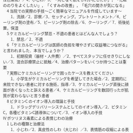
ののりをよくしたい」，「くすみの改善」，「毛穴の開きが気になる」
4 当院での実際の手技～ごく簡単なマニュアルを作成しています～
1．洗顔／2．診察／3．セッティング，プレトリートメント／4．ピ
ーリング剤の塗布／5．ピーリング剤の除去／6．クーリング／ 7．術後処
置，保湿
5 ケミカルピーリング禁忌・不適の患者とはどんな人でしょう？
1．禁忌／ 2．不適
6 「ケミカルピーリングは医師の負担を増やさずに収益増につながる」
と言われました．本当でしょうか？
1．初期投資（器材・人件費）／2．すべてスタッフに任せきりにしな
い／3．混合診療禁止に抵触／4．治療パターンをいくつか持つことは重
要
7 実際にケミカルピーリングで困ったケースを教えてください
1．小学生がケミカルピーリングを希望してきた場合／2．定期的に
来院できない患者に対する施術，指導／3．ケミカルピーリング直後に顔
面が赤くなったと訴える患者／4．ケミカルピーリングを数回行ったが肌
質が変わらないと言う患者
8 ビタミンC のイオン導入の理論と手技
1．ドラッグデリバリーシステムとしてのイオン導入／2．ビタミン
C，各種ビタミンC誘導体について／3．イオン導入の手技
IV ボツリヌス毒素による表情じわの治療
1 しわの種類と治療法
1．小じわ／2．真皮性のしわ（大じわ）／3．表情筋の収縮による表