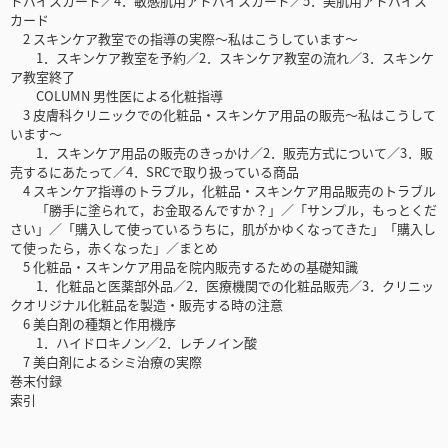
ドバイスカード／4．敏感肌用アドバイスカード／5．美肌用アドバイス
カード
2 スキンケア教室での指導の実際～私はこうしています～
1．スキンケア教室を予約／2．スキンケア教室の流れ／3．スキンケ
ア教室終了
COLUMN 男性医による化粧指導
3 皮膚科クリニックでの化粧品・スキンケア用品の販売～私はこうして
います～
1．スキンケア用品の販売のきっかけ／2．販売方式について／3．販
売するにあたって／4．SRCで取り扱っている商品
4 スキンケア指導のトラブル，化粧品・スキンケア用品販売のトラブル
「勝手に塗られて，お金取るんですか？」／「サンプル，もっとくだ
さい」／「購入して使っているうちに，肌がかゆくなってきた」「購入し
て使ったら，赤くなった」／まとめ
5 化粧品・スキンケア用品を院内販売するための基礎知識
1．化粧品と医薬部外品／2．医療機関での化粧品販売／3．クリニッ
クオリジナル化粧品を製造・販売する時の注意
6 美白剤の種類と作用機序
1．ハイドロキノン／2．レチノイン酸
7 美白剤によるシミ治療の実際
巻末付録
索引