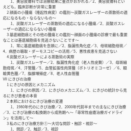
1．美容皮膚科では治療結果に重点がおかれる／2．美容皮膚科とい
えども，臨床診断が非常に重要
2 顔面の小腫瘍（隆起性病変）の鑑別～炭酸ガスレーザーの蒸散術の適
応になるもの・ならないもの～
1．炭酸ガスレーザーの蒸散術の適応になる小腫瘍／2．炭酸ガスレ
ーザーの適応にならない小腫瘍
3 基底細胞癌とその他の腫瘍との鑑別～顔面の小腫瘍の診療で最も重要
なことは基底細胞癌を見逃さないことです～
1．常に基底細胞癌を念頭に／2．脂漏性角化症／3．母斑細胞母斑／
4．病歴の聴取・ダーモスコピーの活用／5．悪性疾患を見逃さない
4 炭酸ガスレーザーによる蒸散術の実際
1．炭酸ガスレーザー／2．脂漏性角化症（老人性疣贅）／3．母斑細
胞母斑／4．汗管腫／5．血管拡張性肉芽腫（ボトリオミコーゼ）／6．眼
瞼黄色腫／7．脂腺増殖症／8．老人性血管腫
VII にきびの治療
1 にきびの原因とメカニズム
1．にきびの原因／2．にきびのメカニズム／3．にきびの統計から見
るにきび患者の本音
2 本邦におけるにきび治療の変遷
1．1980年代のにきび治療／2．2000年代前半までの主なにきび治療
／3．にきび治療の転換期から成熟期へ～「尋常性痤瘡治療ガイドライ
ン」を活用して～
3 私のにきび治療方針①～大切な問診・触診・視診～
1．問診／2．触診／3．視診