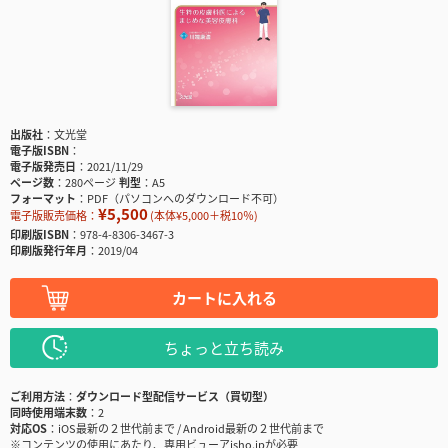
出版社
文光堂
電子版ISBN
電子版発売日
2021/11/29
ページ数
280ページ
判型
A5
フォーマット
PDF（パソコンへのダウンロード不可）
¥5,500
電子版販売価格：
(本体¥5,000＋税10％)
印刷版ISBN
978-4-8306-3467-3
印刷版発行年月
2019/04
カートに入れる
ちょっと立ち読み
ご利用方法
ダウンロード型配信サービス（買切型）
同時使用端末数
2
対応OS
iOS最新の２世代前まで / Android最新の２世代前まで
※コンテンツの使用にあたり、専用ビューアisho.jpが必要