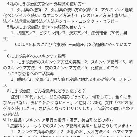
4 私のにきび治療方針②～外用薬の使い方～
1．外用薬の種類／2．外用薬の使い方の実際／3．アダパレンと過酸
化ベンゾイルを使いこなすコツ／方法①チョンのせ法／方法②塗り拡げ
法／方法③量の調整法／方法④ショート・コンタクト・セラピー
5 私のにきび治療方針③～内服薬の使い方～
1．抗菌薬／2．ビタミン剤／3．漢方薬／4．症例報告（20代，男
性）
COLUMN 私のにきび治療方針－面皰圧出を積極的にやっています
－
6 にきび患者へのスキンケア指導
1．にきび患者のスキンケア方法の実態／2．スキンケア指導／3．朝
のスキンケア方法／4．夜のスキンケア方法／5．化粧直しのコツ
7 にきび患者への生活指導
1．睡眠／2．食事／3．触り癖と皮膚に触れるもの対策／4．ストレ
ス
8 にきび治療，こんな患者にどう対応する？
症例1：30代，女性「どこの病院に行っても，何をしても，全くにき
びが治らない．外にも出たくない……」／症例2：20代，女性「ベピオⓇ
ゲルを使用したら，急に赤くなってヒリヒリした」／電話での問い合わせ
の対応法
VIII 化粧品・スキンケア用品の指導・販売，美白剤などの処方
1 皮膚科クリニックでのスキンケア指導の実際～私はこうしています～
1．スキンケア指導の流れ／2．お肌のお手入れ方法／3．ヘアケアア