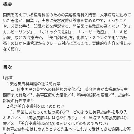
概要
開業を考えている皮膚科医のための美容皮膚科入門書．大学病院に勤めて
いた著者が，開業し，実際に美容皮膚科診療を始める中で，困ったこと
や，必要な手技，知識などを解説する．開業医でも敷居の高くない「ケミ
カルピーリング」，「ボトックス注射」，「レーザー治療」，「ニキビ
治療」などの治療法や，「美白剤の処方，化粧品・スキンケア用品の販
売」のほか在庫管理からクレーム対応に至るまで，実践的な内容を惜しみ
なく紹介．
目次
I 序章
1 美容皮膚科興隆の社会的背景
1．日本国民の美容への価値観の変化／2．美容医療が富裕層から中
間層まで普及／3．美容医療の大衆化／4．科学的根拠の蓄積／5．皮膚科
診療の行き詰まり
2 私が美容皮膚科をはじめたわけ
1．開業にあたっての私の初心／2．どのように美容皮膚科を取り入
れるか／3．「美容皮膚科には必然性あり」／4．当院での美容皮膚科診
療／5．「美容皮膚科は恐れて腰をひくほどのものでもない」
II 美容皮膚科をはじめようとする先生へ～これまで受けてきた質問にお答