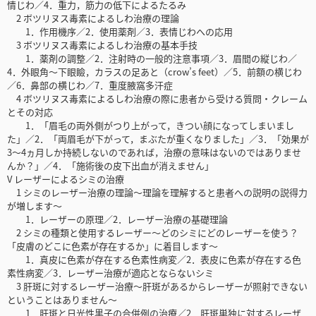
情じわ／4．重力，筋力の低下によるたるみ
2 ボツリヌス毒素によるしわ治療の理論
1．作用機序／2．使用薬剤／3．表情じわへの応用
3 ボツリヌス毒素によるしわ治療の基本手技
1．薬剤の調整／2．注射時の一般的注意事項／3．眉間の縦じわ／
4．外眼角～下眼瞼，カラスの足あと（crow’s feet）／5．前額の横じわ
／6．鼻部の横じわ／7．重度腋窩多汗症
4 ボツリヌス毒素によるしわ治療の際に患者から受ける質問・クレーム
とその対応
1．「眉毛の両外側がつり上がって，きつい顔になってしまいまし
た」／2．「両眉毛が下がって，まぶたが重くなりました」／3．「効果が
3～4ヵ月しか持続しないのであれば，治療の意味はないのではありませ
んか？」／4．「施術後の皮下出血が消えません」
V レーザーによるシミの治療
1 シミのレーザー治療の理論～理論を理解すると患者への説明の説得力
が増します～
1．レーザーの原理／2．レーザー治療の基礎理論
2 シミの種類と使用するレーザー～どのシミにどのレーザーを使う？
「皮膚のどこに色素が存在するか」に着目します～
1．真皮に色素が存在する色素性病変／2．表皮に色素が存在する色
素性病変／3．レーザー治療が適応とならないシミ
3 肝斑に対するレーザー治療～肝斑があるからレーザーが照射できない
ということはありません～
1．肝斑と日光性黒子の合併例の治療／2．肝斑単独に対するレーザ