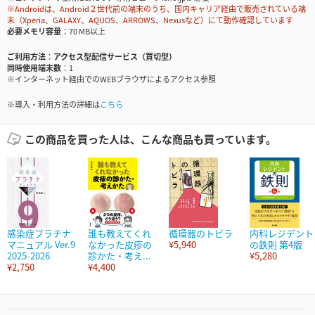
※Androidは、Android２世代前の端末のうち、国内キャリア経由で販売されている端
末（Xperia、GALAXY、AQUOS、ARROWS、Nexusなど）にて動作確認しています
必要メモリ容量
70 MB以上
ご利用方法
アクセス型配信サービス（買切型）
同時使用端末数
1
※インターネット経由でのWEBブラウザによるアクセス参照
※導入・利用方法の詳細は
こちら
この商品を買った人は、こんな商品も買っています。
感染症プラチナ
誰も教えてくれ
循環器のトビラ
内科レジデント
マニュアル Ver.9
なかった皮疹の
¥5,940
の鉄則 第4版
2025-2026
診かた・考え...
¥5,280
¥2,750
¥4,400