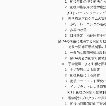
1 術後早期の理学療法介入
2 術後中期以降の理学療法
［CT］ハーフシッティング
Ⅲ 理学療法プログラムの実
1 歩行トレーニングの進め
2 歩容の改善
3 目標設定：両側同時手術
膝OAの術後に難渋する関節可動
Ⅰ 術前の関節可動域制限の因
1 一般的な関節可動域制限
2 膝OA患者の術前可動域制
Ⅱ 手術侵襲による影響が関
1 手術侵襲による影響
2 術後炎症による影響
3 術後アライメント変化に
4 インプラントによる影
［CT］術後の関節可動域制
Ⅲ 理学療法プログラムの実
1 術後の膝関節屈曲可動域