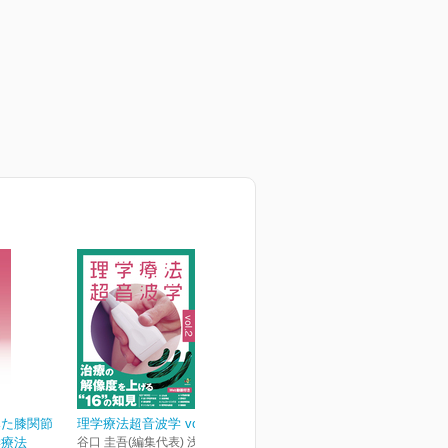
みた膝関節
理学療法超音波学 vol.2
学療法
谷口 圭吾(編集代表) 浅野 昭