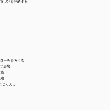
置づけを理解する
ローチを考える
す影響
膝
縮
にとらえる