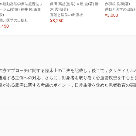
本運動器理学療法超音波フ
眞田 高起(監修) 今屋 健(著) 勝
赤羽根 良和(著)
ーラム(監修) 福井 勉(編集
木 秀治(著)
運動と医学の出版
表)
運動と医学の出版社
¥3,080
動と医学の出版社
¥8,250
,490
治療アプローチに関する臨床上の工夫を記載し，後半で，クリティカル
遭遇する症例への対応，さらに，対象者を取り巻く心血管疾患を中心と
連がある肥満に関する考慮のポイント，日常生活を含めた患者教育の実