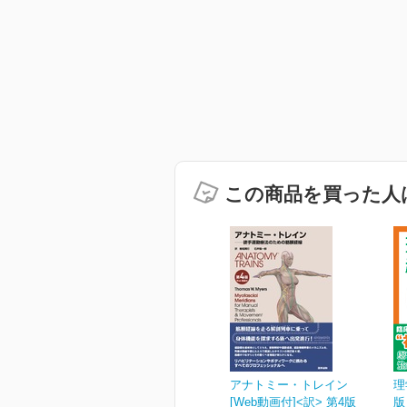
この商品を買った人
アナトミー・トレイン
理
[Web動画付]<訳> 第4版
版