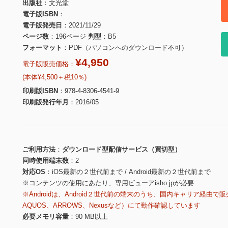
出版社
文光堂
電子版ISBN
電子版発売日
2021/11/29
ページ数
196ページ
判型
B5
フォーマット
PDF（パソコンへのダウンロード不可）
¥4,950
電子版販売価格：
(本体¥4,500＋税10％)
印刷版ISBN
978-4-8306-4541-9
印刷版発行年月
2016/05
ご利用方法
ダウンロード型配信サービス（買切型）
同時使用端末数
2
対応OS
iOS最新の２世代前まで / Android最新の２世代前まで
※コンテンツの使用にあたり、専用ビューアisho.jpが必要
※Androidは、Android２世代前の端末のうち、国内キャリア経由で販
AQUOS、ARROWS、Nexusなど）にて動作確認しています
必要メモリ容量
90 MB以上