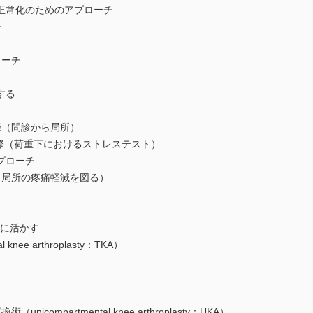
常化のためのアプローチ
チ
ーチ
する
（問診から局所）
荷重下におけるストレステスト）
プローチ
局所の疼痛軽減を図る）
に活かす
 arthroplasty：TKA）
mpartmental knee arthroplasty：UKA）