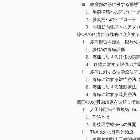
Ⅲ 膝窩部の筋に対する動態正
1 半膜様筋へのアプロー
2 膝窩筋へのアプローチ
3 腓腹筋内側頭へのアプロ
膝OAの疼痛に積極的に介入する
Ⅰ 疼痛部位を鑑別，限局化
1 膝OAの疼痛評価
2 疼痛に対する評価の実際
3 疼痛に対する評価の実際（
Ⅱ 疼痛に対する理学療法ア
1 疼痛に対する対症療法（
2 疼痛に対する運動療法
3 疼痛に対する装具療法
膝OAの外科的治療を理解し術後
Ⅰ 人工膝関節全置換術（total knee
1 TKAとは
2 術後理学療法への展開
Ⅱ TKA以外の外科的治療
1 単顆片側型人工膝関節置換術（unico