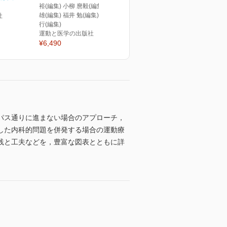
裕(編集) 小柳 麿毅(編集) 林 典
雄(編集) 福井 勉(編集) 村木 孝
社
行(編集)
運動と医学の出版社
¥6,490
パス通りに進まない場合のアプローチ，
した内科的問題を併発する場合の運動療
践と工夫などを，豊富な図表とともに詳