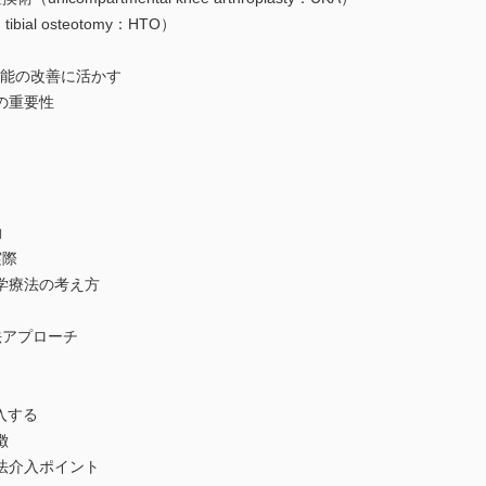
l osteotomy：HTO）
能の改善に活かす
の重要性
動
際
療法の考え方
アプローチ
入する
徴
介入ポイント