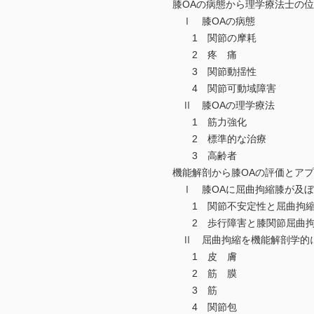
膝OAの病態から理学療法士の位
Ⅰ 膝OAの病態
1 関節の摩耗
2 疼 痛
3 関節動揺性
4 関節可動域障害
Ⅱ 膝OAの理学療法
1 筋力強化
2 標準的な治療
3 高齢者
機能解剖から膝OAの評価とアプ
Ⅰ 膝OAに屈曲拘縮膝が及ぼ
1 関節不安定性と屈曲拘縮
2 歩行障害と膝関節屈曲拘
Ⅱ 屈曲拘縮を機能解剖学的
1 皮 膚
2 筋 膜
3 筋
4 関節包