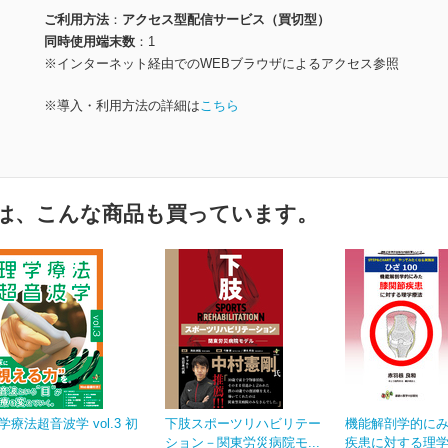
ご利用方法
アクセス型配信サービス（買切型）
同時使用端末数
1
※インターネット経由でのWEBブラウザによるアクセス参照
※導入・利用方法の詳細は
こちら
は、こんな商品も買っています。
学療法超音波学 vol.3 初
下肢スポーツリハビリテー
機能解剖学的に
ション－関東労災病院モ...
疾患に対する理