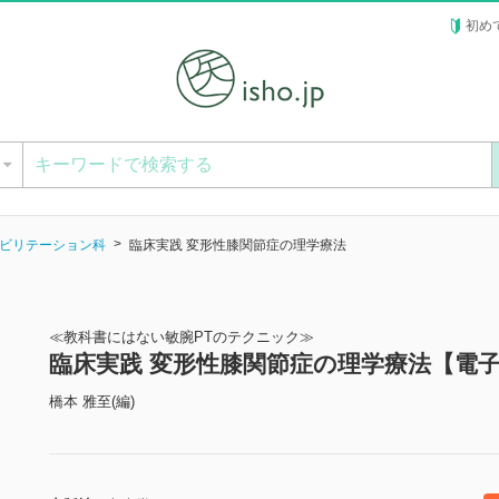
初め
ー
ビリテーション科
臨床実践 変形性膝関節症の理学療法
≪教科書にはない敏腕PTのテクニック≫
臨床実践 変形性膝関節症の理学療法【電
橋本 雅至(編)