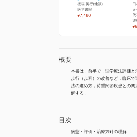
板場 英行(他訳)
日
医学書院
ォ
¥7,480
代
運
¥6
概要
本書は，前半で，理学療法評価と
歩行（歩容）の改善など，臨床で
法の進め方，荷重関節疾患との関
解する．
目次
病態・評価・治療方針の理解