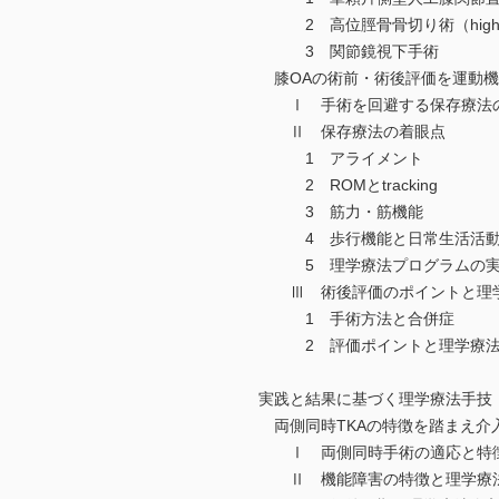
2 高位脛骨骨切り術（high tibia
3 関節鏡視下手術
膝OAの術前・術後評価を運動機
Ⅰ 手術を回避する保存療法
Ⅱ 保存療法の着眼点
1 アライメント
2 ROMとtracking
3 筋力・筋機能
4 歩行機能と日常生活活
5 理学療法プログラムの実
Ⅲ 術後評価のポイントと理学
1 手術方法と合併症
2 評価ポイントと理学療法
実践と結果に基づく理学療法手技
両側同時TKAの特徴を踏まえ介
Ⅰ 両側同時手術の適応と特
Ⅱ 機能障害の特徴と理学療法