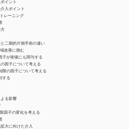
ポイント
介入ポイント
トレーニング
際
方
と二期的片側手術の違い
域改善に挑む
子が術後にも関与する
の因子について考える
限の因子について考える
与する
よる影響
響
限因子の変化を考える
際
拡大に向けた介入