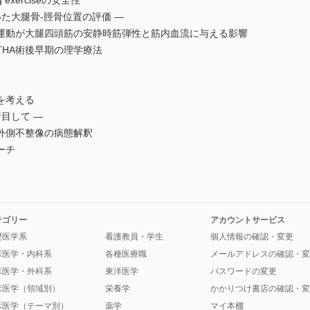
 exerciseの安全性
大腿骨-脛骨位置の評価 ―
運動が大腿四頭筋の安静時筋弾性と筋内血流に与える影響
HA術後早期の理学療法
を考える
目して ―
外側不整像の病態解釈
ーチ
テゴリー
アカウントサービス
礎医学系
看護教員・学生
個人情報の確認・変更
床医学・内科系
各種医療職
メールアドレスの確認・変
床医学・外科系
東洋医学
パスワードの変更
床医学（領域別）
栄養学
かかりつけ書店の確認・変
床医学（テーマ別）
薬学
マイ本棚