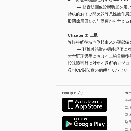
ACL再建術後膝に対するleaf spring
― 超音波画像診断装置を用いた
持続的および間欠的等尺性膝伸展
股関節周囲筋の筋硬度から考えるT
Chapter 3: 上肢
脊髄神経後枝内側枝由来の頚部痛
― 頚椎伸筋群の機能評価に着
大学野球選手における上腕骨頭後
投球障害肘に対する局所的アプロ
母指CM関節症の病態とリハビリ
isho.jpアプリ
カ
基
臨
臨
臨
臨