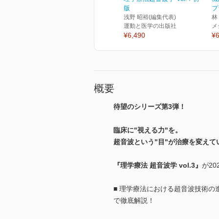
版
プ
浅野 昭裕(編集代表)
林
運動と医学の出版社
メ
¥6,490
¥6
概要
待望のシリーズ第3弾！
臨床に"視える力"を。
超音波という"目"が治療を変えて
『理学療法 超音波学 vol.3』
が2
■ 理学療法における超音波技術
で徹底解説！