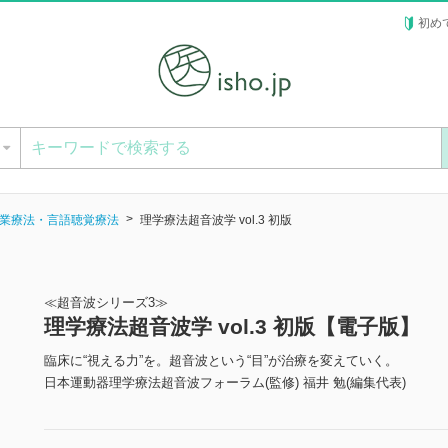
初め
ー
業療法・言語聴覚療法
理学療法超音波学 vol.3 初版
≪超音波シリーズ3≫
理学療法超音波学 vol.3 初版【電子版】
臨床に“視える力”を。超音波という“目”が治療を変えていく。
日本運動器理学療法超音波フォーラム(監修) 福井 勉(編集代表)