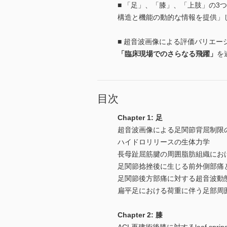
■ 「足」、「膝」、「上肢」の3
構造と機能の動的な情報を提供」
■ 超音波画像による評価バリエー
「臨床現場でのさらなる飛躍」
を
目次
Chapter 1: 足
超音波画像による足関節背屈制限
ハイドロリリースの生体力学
長母趾屈筋腱の周囲脂肪組織にお
足関節捻挫後に生じる前外側部痛
足関節後方部痛に対する超音波動
扁平足における荷重に伴う足部周
Chapter 2: 膝