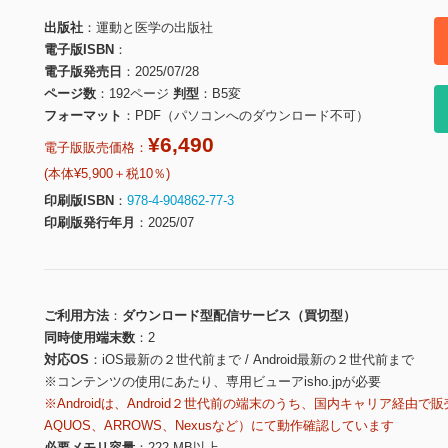
出版社
運動と医学の出版社
電子版ISBN
電子版発売日
2025/07/28
ページ数
192ページ
判型
B5変
フォーマット
PDF（パソコンへのダウンロード不可）
¥6,490
電子版販売価格：
(本体¥5,900＋税10％)
印刷版ISBN
978-4-904862-77-3
印刷版発行年月
2025/07
ご利用方法
ダウンロード型配信サービス（買切型）
同時使用端末数
2
対応OS
iOS最新の２世代前まで / Android最新の２世代前まで
※コンテンツの使用にあたり、専用ビューアisho.jpが必要
※Androidは、Android２世代前の端末のうち、国内キャリア経由で販
AQUOS、ARROWS、Nexusなど）にて動作確認しています
必要メモリ容量
222 MB以上