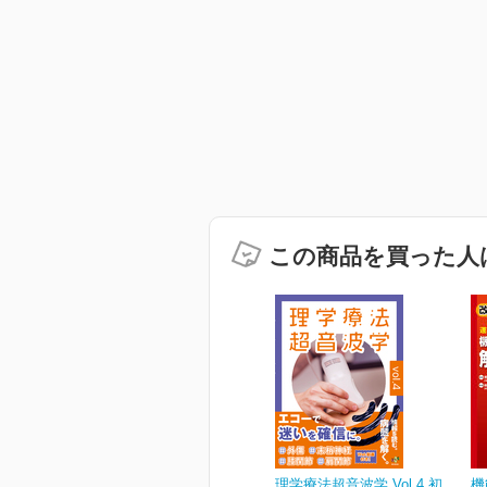
この商品を買った人
理学療法超音波学 Vol.4 初
機