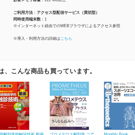
ご利用方法
アクセス型配信サービス（買切型）
同時使用端末数
1
※インターネット経由でのWEBブラウザによるアクセス参照
※導入・利用方法の詳細は
こちら
は、こんな商品も買っています。
能解剖学的触診技術 動画
プロメテウス解剖学 コア
Monthly Book