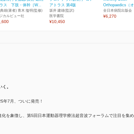
ラス 下肢・体幹［W...
アトラス 第4版
Orthopaedics（
 典雄(著者) 青木 隆明(監修)
坂井 建雄(監訳)
全日本病院出版会
ジカルビュー社
医学書院
¥6,270
,600
¥10,450
いく。
025年7月、ついに発売！
の進化を象徴し、第5回日本運動器理学療法超音波フォーラムで注目を集