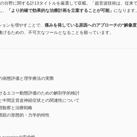
つの分野に関する計13タイトルを厳選して収載。「超音波技術は、従来
し、
「より的確で効果的な治療計画を立案することが可能」
になります
ションを増やすことで、
痛みを発している原因へのアプローチの“解像度
遂げるための、不可欠なツールとなることを願っています。
の病態評価と理学療法の実際
けるエコー動態評価のための解剖学的検討
と中間足背皮神経症状との関連性について
態観察と治療戦略
囲筋の形態的・力学的特性