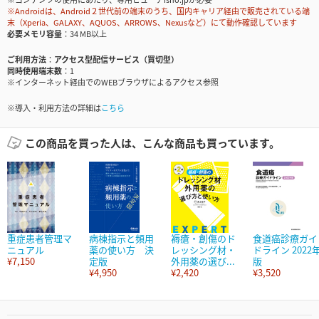
※Androidは、Android２世代前の端末のうち、国内キャリア経由で販売されている端
末（Xperia、GALAXY、AQUOS、ARROWS、Nexusなど）にて動作確認しています
必要メモリ容量
34 MB以上
ご利用方法
アクセス型配信サービス（買切型）
同時使用端末数
1
※インターネット経由でのWEBブラウザによるアクセス参照
※導入・利用方法の詳細は
こちら
この商品を買った人は、こんな商品も買っています。
重症患者管理マ
病棟指示と頻用
褥瘡・創傷のド
食道癌診療ガイ
ニュアル
薬の使い方 決
レッシング材・
ドライン 2022
¥7,150
定版
外用薬の選び...
版
¥4,950
¥2,420
¥3,520