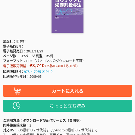
出版社
照林社
電子版ISBN
電子版発売日
2021/11/29
ページ数
312ページ
判型
B5判
フォーマット
PDF（パソコンへのダウンロード不可）
¥3,740
電子版販売価格：
(本体¥3,400＋税10％)
印刷版ISBN
978-4-7965-2194-9
印刷版発行年月
2009/05
カートに入れる
ちょっと立ち読み
ご利用方法
ダウンロード型配信サービス（買切型）
同時使用端末数
2
対応OS
iOS最新の２世代前まで / Android最新の２世代前まで
※コンテンツの使用にあたり、専用ビューアisho.jpが必要