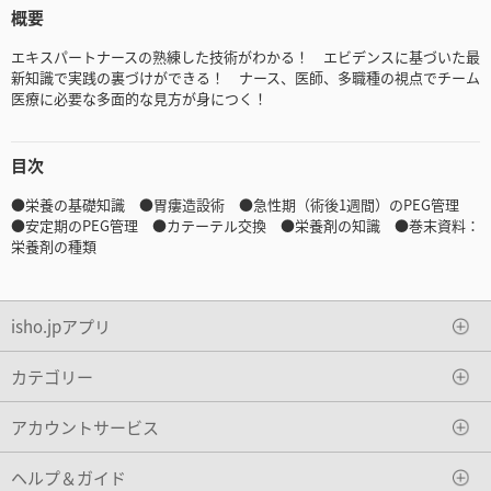
概要
エキスパートナースの熟練した技術がわかる！ エビデンスに基づいた最
新知識で実践の裏づけができる！ ナース、医師、多職種の視点でチーム
医療に必要な多面的な見方が身につく！
目次
●栄養の基礎知識 ●胃瘻造設術 ●急性期（術後1週間）のPEG管理
●安定期のPEG管理 ●カテーテル交換 ●栄養剤の知識 ●巻末資料：
栄養剤の種類
isho.jpアプリ
カテゴリー
アカウントサービス
ヘルプ＆ガイド