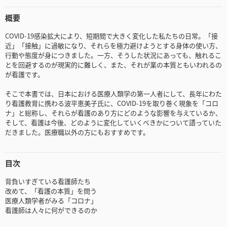
概要
COVID-19感染拡大により、短期間で大きく変化した私たちの日常。「接
近」「接触」に過敏になり、それらを極力避けようとする身体の使い方、
行動や態度が身につきました。一方、そうした状況にあっても、触れるこ
とを回避するのが現実的に難しく、また、それが業の本質ともいわれるの
が看護です。
そこで本書では、日本における医療人類学の第一人者にして、長年にわた
り看護教育に携わる波平恵美子氏に、COVID-19を取り巻く現象を「コロ
ナ」と総称し、それらが看護のあり方にどのような影響を与えているか、
そして、看護は今後、どのように変化していくべきかについて語っていた
だきました。医療職以外の方にもおすすめです。
目次
背負いすぎている看護師たち
改めて、「看護の本質」を問う
医療人類学者がみる「コロナ」
看護師は人々に何ができるのか