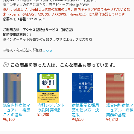
※コンテンツの使用にあたり、専用ビューアisho.jpが必要
※Androidは、Android２世代前の端末のうち、国内キャリア経由で販売されている端
末（Xperia、GALAXY、AQUOS、ARROWS、Nexusなど）にて動作確認しています
必要メモリ容量
22 MB以上
ご利用方法
アクセス型配信サービス（買切型）
同時使用端末数
1
※インターネット経由でのWEBブラウザによるアクセス参照
※導入・利用方法の詳細は
こちら
この商品を買った人は、こんな商品も買っています。
総合内科病棟マ
内科レジデント
病棟指示と頻用
総合内科病棟マ
ニュアル 疾患
の鉄則 第4版
薬の使い方 決
ニュアル 病棟
ごとの管理
¥5,280
定版
業務の基礎
¥6,160
¥4,950
¥4,840