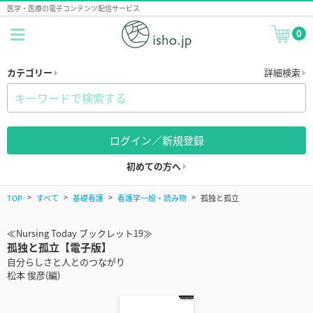
医学・医療の電子コンテンツ配信サービス
0
カテゴリー
詳細検索
ログイン／新規登録
初めての方へ
TOP
すべて
基礎看護
看護学一般・読み物
孤独と孤立
≪Nursing Today ブックレット19≫
孤独と孤立【電子版】
自分らしさと人とのつながり
松本 俊彦(編)