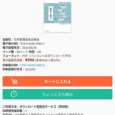
出版社
日本看護協会出版会
電子版ISBN
978-4-8180-2666-7
電子版発売日
2023/08/30
ページ数
64ページ
判型
A5
フォーマット
PDF（パソコンへのダウンロード不可）
¥990
電子版販売価格：
(本体¥900＋税10％)
印刷版ISBN
978-4-8180-2565-3
印刷版発行年月
2023/02
カートに入れる
ちょっと立ち読み
ご利用方法
ダウンロード型配信サービス（買切型）
同時使用端末数
3
対応OS
iOS最新の２世代前まで / Android最新の２世代前まで