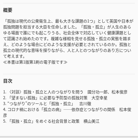
概要
「孤独は現代の公衆衛生上、最も大きな課題の1つ」として英国や日本が
孤独問題を担当する大臣を任命しました。「孤独・孤立」が人生のあら
ゆる場面で誰にでも起こりうる、社会全体で対応していく健康課題とし
て認識され始めたのです。複雑な様相を見せる孤独・孤立の実態を踏ま
え、どのような場合にどのような支援が必要とされているのか。孤独と
孤立の現代的な意味を探りながら、人と人とのつながりのあり方につい
て考えます。
≪本書は第1版第1刷の電子版です≫
目次
1. 〈対談〉孤独・孤⽴と⼈のつながりを問う 國分功⼀郎、松本俊彦
2. 「望まない孤独」に必要な予防型の孤独対策 大空幸星
3. “つながり”のツールと「孤独・孤⽴」 吉川徹
4. コロナ禍における「孤⽴の病」──依存症とつながりの関係 松本俊
彦
5. 「孤独・孤⽴」をめぐる社会背景と政策 横山美江