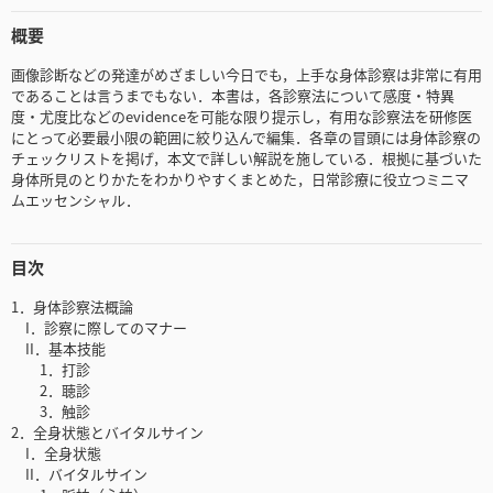
概要
画像診断などの発達がめざましい今日でも，上手な身体診察は非常に有用
であることは言うまでもない．本書は，各診察法について感度・特異
度・尤度比などのevidenceを可能な限り提示し，有用な診察法を研修医
にとって必要最小限の範囲に絞り込んで編集．各章の冒頭には身体診察の
チェックリストを掲げ，本文で詳しい解説を施している．根拠に基づいた
身体所見のとりかたをわかりやすくまとめた，日常診療に役立つミニマ
ムエッセンシャル．
目次
1．身体診察法概論
I．診察に際してのマナー
II．基本技能
1．打診
2．聴診
3．触診
2．全身状態とバイタルサイン
I．全身状態
II．バイタルサイン