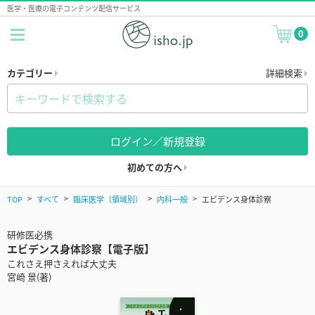
医学・医療の電子コンテンツ配信サービス
0
カテゴリー
詳細検索
ログイン／新規登録
初めての方へ
TOP
すべて
臨床医学（領域別）
内科一般
エビデンス身体診察
研修医必携
エビデンス身体診察【電子版】
これさえ押さえれば大丈夫
宮崎 景(著)