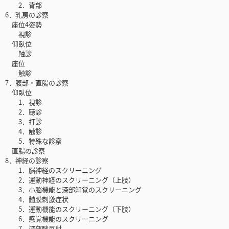
2．背部
6．乳房の診察
座位4姿勢
視診
仰臥位
触診
座位
触診
7．腹部・直腸の診察
仰臥位
1．視診
2．聴診
3．打診
4．触診
5．特殊な診察
直腸の診察
8．神経の診察
1．脳神経のスクリーニング
2．運動神経のスクリーニング（上肢）
3．小脳機能と深部知覚のスクリーニング
4．髄膜刺激症状
5．運動機能のスクリーニング（下肢）
6．感覚機能のスクリーニング
7．深部腱反射