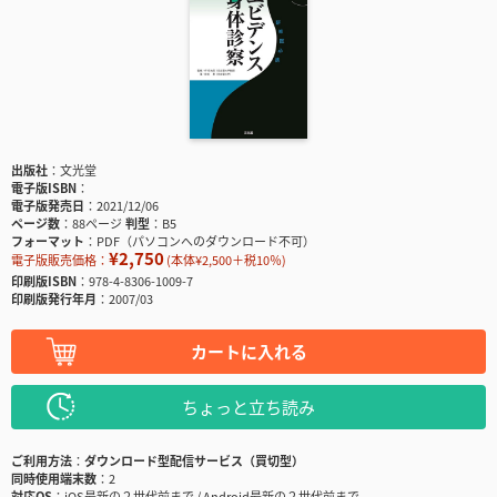
出版社
文光堂
電子版ISBN
電子版発売日
2021/12/06
ページ数
88ページ
判型
B5
フォーマット
PDF（パソコンへのダウンロード不可）
¥2,750
電子版販売価格：
(本体¥2,500＋税10％)
印刷版ISBN
978-4-8306-1009-7
印刷版発行年月
2007/03
カートに入れる
ちょっと立ち読み
ご利用方法
ダウンロード型配信サービス（買切型）
同時使用端末数
2
対応OS
iOS最新の２世代前まで / Android最新の２世代前まで