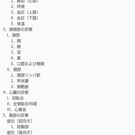
1．脈拍（心拍）
2．呼吸
3．血圧（上肢）
4．血圧（下肢）
5．体温
3．頭頸部の診察
I．頭部
1．頭
2．眼
3．耳
4．鼻
5．口腔および咽頭
II．頸部
1．頸部リンパ節
2．甲状腺
3．頸動脈
4．心臓の診察
I．仰臥位
II．左側臥位45度
III．心雑音
5．胸部の診察
座位［前向き］
1．前胸部
座位［後向き］