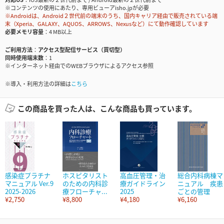
※コンテンツの使用にあたり、専用ビューアisho.jpが必要
※Androidは、Android２世代前の端末のうち、国内キャリア経由で販売されている端
末（Xperia、GALAXY、AQUOS、ARROWS、Nexusなど）にて動作確認しています
必要メモリ容量
4 MB以上
ご利用方法
アクセス型配信サービス（買切型）
同時使用端末数
1
※インターネット経由でのWEBブラウザによるアクセス参照
※導入・利用方法の詳細は
こちら
この商品を買った人は、こんな商品も買っています。
感染症プラチナ
ホスピタリスト
高血圧管理・治
総合内科病棟マ
マニュアル Ver.9
のための内科診
療ガイドライン
ニュアル 疾患
2025-2026
療フローチャ...
2025
ごとの管理
¥2,750
¥8,800
¥4,180
¥6,160