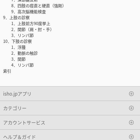
8．四肢の痙直と硬直（強剛）
9．高次脳機能検査
9．上肢の診察
1．上肢前方90度挙上
2．関節（肩・肘・手）
3．リンパ節
10．下肢の診察
1．浮腫
2．動脈の触診
3．関節
4．リンパ節
索引
isho.jpアプリ
カテゴリー
アカウントサービス
ヘルプ＆ガイド