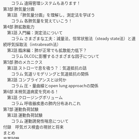
コラム 遠隔管理システムもあります！
第3部 肺気量分画
第1話 「肺気量分画」を理解し，測定法を学ぼう
コラム 各肺気量を覚えていこう！
第4部 肺拡散能力
第1話 入門編：測定法について
コラム さまざまな工夫：減量法，恒常状態法（steady state法）と連
続呼気採取法（intrabreath法）
第2話 臨床編：肺が正常でも拡散能力低下？
コラム DLCOに影響するさまざまな因子について
第5部 肺のメカニクス
第1話 ストローで息を吸う？：気道抵抗の話
コラム 気道リモデリングと気道抵抗の関係
第2話 コンプライアンスとは何か
コラム 圧・量曲線とopen lung approachの関係
第6部 末梢気道病変を究める！
第1話 クロージングボリューム
コラム 呼吸器疾患の肺内分布あれこれ
第7部 運動負荷試験
第1話 運動負荷試験
コラム 運動誘発性喘息について
付録 呼気ガス検査の現状と将来
まとめ
卒業試験