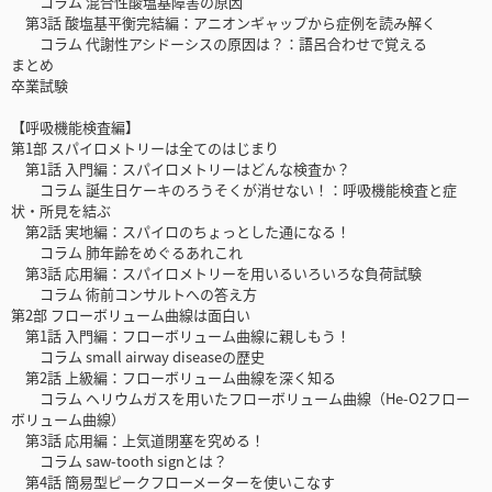
コラム 混合性酸塩基障害の原因
第3話 酸塩基平衡完結編：アニオンギャップから症例を読み解く
コラム 代謝性アシドーシスの原因は？：語呂合わせで覚える
まとめ
卒業試験
【呼吸機能検査編】
第1部 スパイロメトリーは全てのはじまり
第1話 入門編：スパイロメトリーはどんな検査か？
コラム 誕生日ケーキのろうそくが消せない！：呼吸機能検査と症
状・所見を結ぶ
第2話 実地編：スパイロのちょっとした通になる！
コラム 肺年齢をめぐるあれこれ
第3話 応用編：スパイロメトリーを用いるいろいろな負荷試験
コラム 術前コンサルトへの答え方
第2部 フローボリューム曲線は面白い
第1話 入門編：フローボリューム曲線に親しもう！
コラム small airway diseaseの歴史
第2話 上級編：フローボリューム曲線を深く知る
コラム ヘリウムガスを用いたフローボリューム曲線（He-O2フロー
ボリューム曲線）
第3話 応用編：上気道閉塞を究める！
コラム saw-tooth signとは？
第4話 簡易型ピークフローメーターを使いこなす