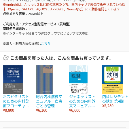
※Androidは、Android２世代前の端末のうち、国内キャリア経由で販売されている端
末（Xperia、GALAXY、AQUOS、ARROWS、Nexusなど）にて動作確認しています
必要メモリ容量
28 MB以上
ご利用方法
アクセス型配信サービス（買切型）
同時使用端末数
1
※インターネット経由でのWEBブラウザによるアクセス参照
※導入・利用方法の詳細は
こちら
この商品を買った人は、こんな商品も買っています。
ホスピタリスト
総合内科病棟マ
ジェネラリスト
内科レジデント
のための内科診
ニュアル 疾患
のための内科外
の鉄則 第4版
療フローチャ...
ごとの管理
来マニュアル...
¥5,280
¥8,800
¥6,160
¥6,600