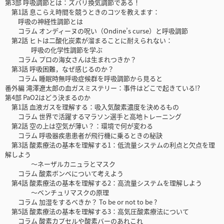
第3部 呼吸調節とは：ズバリ換気調節である！
第1話 息こらえ時間を競うときのコツを教えます：
呼吸の神経性調節とは
コラム オンディーヌの呪い（Ondine’s curse）と呼吸調節
第2話 ヒトは二酸化炭素が溜まることに耐えられない：
呼吸の化学性調節を学ぶ
コラム プロの海女さんは生まれつきか？
第3話 呼吸困難，なぜ感じるのか？
コラム 睡眠時無呼吸症候群を呼吸調節から見ると
番外編 滝澤遼太郎の血ガスミステリー：事件はどこで起きている!?
第4部 PaO2はどう決まるのか
第1話 血液ガスを理解する：吸入気酸素濃度を決めるもの
コラム 世界で活躍するマラソン選手と高地トレーニング
第2話 空の上は空気が薄い？：環境で何が変わる
コラム 呼吸器疾患患者が飛行機に乗るときの秘訣
第3話 酸素療法の基本を理解する1：低流量システムの利点と欠点を理
解しよう
～ネーザルカニュラとマスク
コラム 酸素ボンベについて考えよう
第4話 酸素療法の基本を理解する2：高流量システムを理解しよう
～ベンチュリマスクの原理
コラム 加湿をするべきか？ To be or not to be ?
第5話 酸素療法の基本を理解する3：高気圧酸素療法について
コラム 酸素カプセルや酸素バーのあれこれ