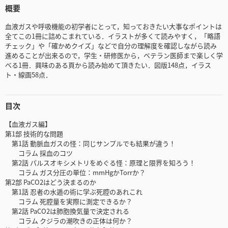
概要
血液ガスや呼吸機能の初学者にとって，知っておきたい大事なポイントは
全てこの1冊に詰めこまれている．イラストが多くて読みやすく，「略語
チェック」や「確かめクイズ」などで自分の理解度を確認しながら読み
進めることが出来るので，学生・研修医から，ベテラン医師まで楽しく学
べる1冊．興味のある頁から読み始めて頂きたい．図版148点，イラス
ト・線画58点．
目次
【血液ガス編】
第1部 技術的な問題
第1話 動脈血ガスの怪：同じサンプルでも結果が違う！
コラム 採血のコツ
第2話 パルスオキシメトリをめぐる怪：原理と限界を知ろう！
コラム ガス分圧の単位：mmHgかTorrか？
第2部 PaCO2はどう決まるのか
第1話 忍者の水遁の術に学ぶ死腔のあれこれ
コラム 死腔量を実際に測定できるか？
第2話 PaCO2は肺胞換気量で決定される
コラム クジラの潮吹きの正体は何か？