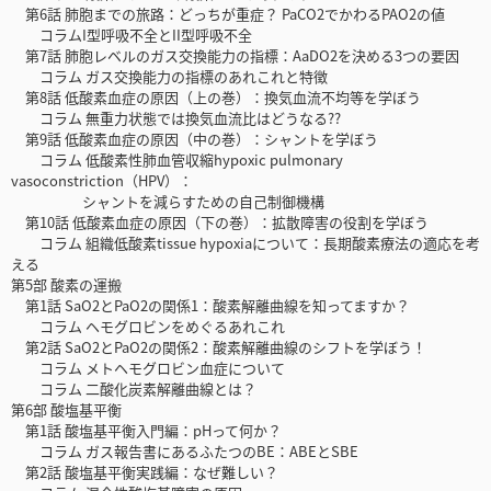
第6話 肺胞までの旅路：どっちが重症？ PaCO2でかわるPAO2の値
コラムI型呼吸不全とII型呼吸不全
第7話 肺胞レベルのガス交換能力の指標：AaDO2を決める3つの要因
コラム ガス交換能力の指標のあれこれと特徴
第8話 低酸素血症の原因（上の巻）：換気血流不均等を学ぼう
コラム 無重力状態では換気血流比はどうなる??
第9話 低酸素血症の原因（中の巻）：シャントを学ぼう
コラム 低酸素性肺血管収縮hypoxic pulmonary
vasoconstriction（HPV）：
シャントを減らすための自己制御機構
第10話 低酸素血症の原因（下の巻）：拡散障害の役割を学ぼう
コラム 組織低酸素tissue hypoxiaについて：長期酸素療法の適応を考
える
第5部 酸素の運搬
第1話 SaO2とPaO2の関係1：酸素解離曲線を知ってますか？
コラム ヘモグロビンをめぐるあれこれ
第2話 SaO2とPaO2の関係2：酸素解離曲線のシフトを学ぼう！
コラム メトヘモグロビン血症について
コラム 二酸化炭素解離曲線とは？
第6部 酸塩基平衡
第1話 酸塩基平衡入門編：pHって何か？
コラム ガス報告書にあるふたつのBE：ABEとSBE
第2話 酸塩基平衡実践編：なぜ難しい？