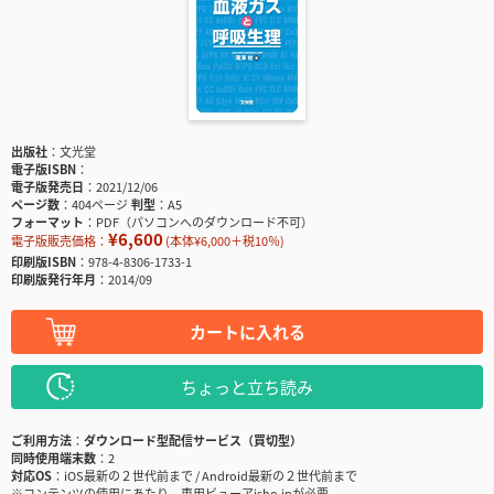
出版社
文光堂
電子版ISBN
電子版発売日
2021/12/06
ページ数
404ページ
判型
A5
フォーマット
PDF（パソコンへのダウンロード不可）
¥6,600
電子版販売価格：
(本体¥6,000＋税10％)
印刷版ISBN
978-4-8306-1733-1
印刷版発行年月
2014/09
カートに入れる
ちょっと立ち読み
ご利用方法
ダウンロード型配信サービス（買切型）
同時使用端末数
2
対応OS
iOS最新の２世代前まで / Android最新の２世代前まで
※コンテンツの使用にあたり、専用ビューアisho.jpが必要